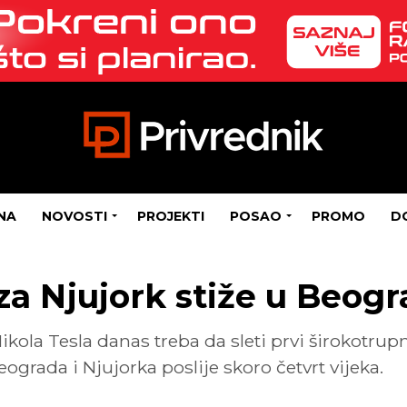
NA
NOVOSTI
PROJEKTI
POSAO
PROMO
D
i za Njujork stiže u Beog
a Tesla danas treba da sleti prvi širokotrupni
grada i Njujorka poslije skoro četvrt vijeka.