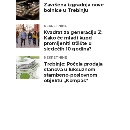
Završena izgradnja nove
bolnice u Trebinju
NEKRETNINE
Kvadrat za generaciju Z:
Kako će mladi kupci
promijeniti tržište u
sledećih 10 godina?
NEKRETNINE
Trebinje: Počela prodaja
stanova u luksuznom
stambeno-poslovnom
objektu „Kompas“