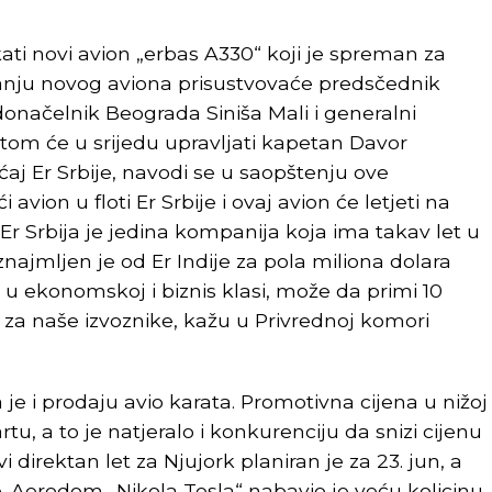
ati novi avion „erbas A330“ koji je spreman za
etanju novog aviona prisustvovaće predsčednik
donačelnik Beograda Siniša Mali i generalni
etom će u srijedu upravljati kapetan Davor
aćaj Er Srbije, navodi se u saopštenju ove
avion u floti Er Srbije i ovaj avion će letjeti na
 Er Srbija je jedina kompanija koja ima takav let u
znajmljen je od Er Indije za pola miliona dolara
u ekonomskoj i biznis klasi, može da primi 10
v za naše izvoznike, kažu u Privrednoj komori
je i prodaju avio karata. Promotivna cijena u nižoj
tu, a to je natjeralo i konkurenciju da snizi cijenu
 direktan let za Njujork planiran je za 23. jun, a
. Aerodom „Nikola Tesla“ nabavio je veću kolicinu