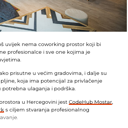
još uvijek nema coworking prostor koji bi
e profesionalce i sve one kojima je
uvjetima.
iako prisutne u većim gradovima, i dalje su
jine, koja ima potencijal za privlačenje
u potrebna ulaganja i podrška.
prostora u Hercegovini jest
CodeHub Mostar
,
rk
s ciljem stvaranja profesionalnog
šavanje.