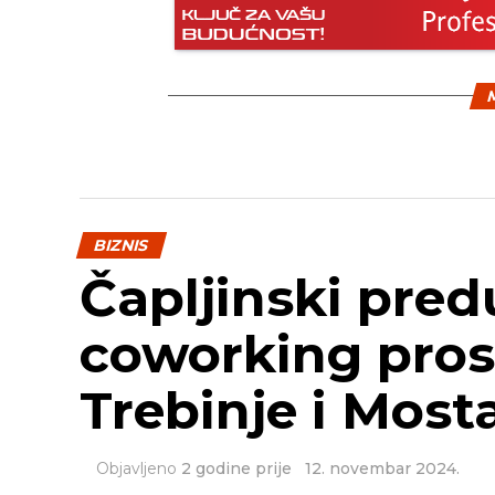
M
BIZNIS
Čapljinski pred
coworking pros
Trebinje i Most
Objavljeno
2 godine prije
12. novembar 2024.