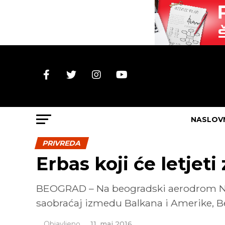
NASLOV
PRIVREDA
Erbas koji će letjet
BEOGRAD – Na beogradski aerodrom Nikol
saobraćaj izmedu Balkana i Amerike, Beo
Objavljeno
11. maj 2016.