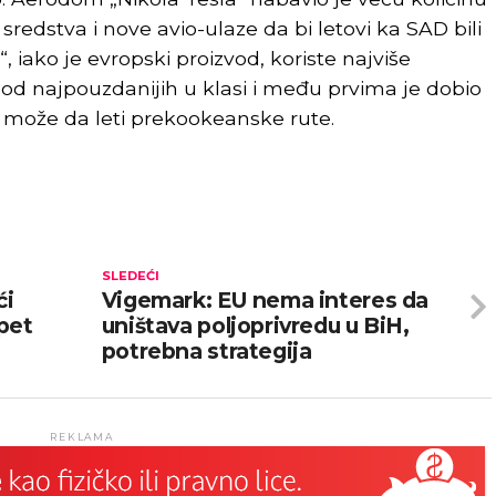
redstva i nove avio-ulaze da bi letovi ka SAD bili
“, iako je evropski proizvod, koriste najviše
 od najpouzdanijih u klasi i među prvima je dobio
 može da leti prekookeanske rute.
SLEDEĆI
ći
Vigemark: EU nema interes da
pet
uništava poljoprivredu u BiH,
potrebna strategija
REKLAMA