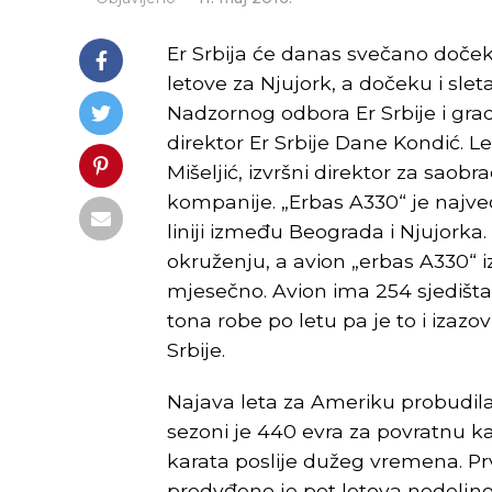
Er Srbija će danas svečano doček
letove za Njujork, a dočeku i sl
Nadzornog odbora Er Srbije i gra
direktor Er Srbije Dane Kondić. L
Mišeljić, izvršni direktor za saobr
kompanije. „Erbas A330“ je najveći 
liniji između Beograda i Njujorka.
okruženju, a avion „erbas A330“ i
mjesečno. Avion ima 254 sjedišta 
tona robe po letu pa je to i izazo
Srbije.
Najava leta za Ameriku probudila 
sezoni je 440 evra za povratnu kar
karata poslije dužeg vremena. Prvi
predvđeno je pet letova nedeljno