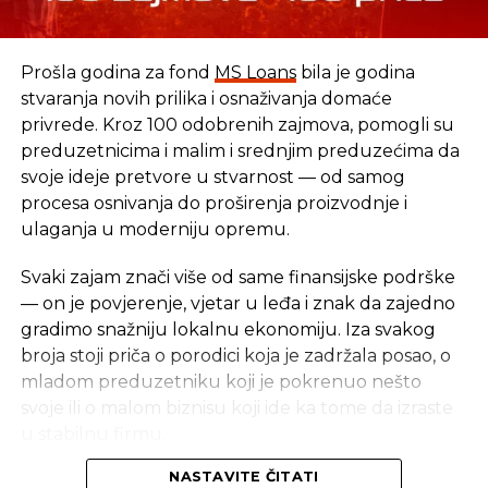
Izvor: Srna
SLIČNE TEME:
Prošla godina za fond
MS Loans
bila je godina
stvaranja novih prilika i osnaživanja domaće
SLEDEĆI
privrede. Kroz 100 odobrenih zajmova, pomogli su
Novi odnos BiH i MMF-a: Ni marka bez
provjere utroška
preduzetnicima i malim i srednjim preduzećima da
svoje ideje pretvore u stvarnost — od samog
NE PROPUSTITE
procesa osnivanja do proširenja proizvodnje i
Najmoćnija sila svijeta „u minusu“ 19 biliona $
ulaganja u moderniju opremu.
Svaki zajam znači više od same finansijske podrške
— on je povjerenje, vjetar u leđa i znak da zajedno
gradimo snažniju lokalnu ekonomiju. Iza svakog
broja stoji priča o porodici koja je zadržala posao, o
mladom preduzetniku koji je pokrenuo nešto
svoje ili o malom biznisu koji ide ka tome da izraste
u stabilnu firmu.
NASTAVITE ČITATI
Iza svakog broja stoji stvarna priča — i stvarni ljudi