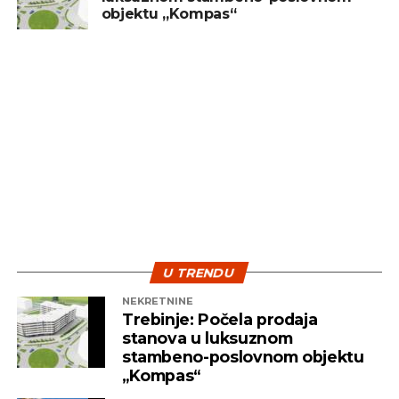
objektu „Kompas“
sredstvo za brzu zaradu. Ključ uspjeha leži u
diverzifikaciji i strpljenju – dvije najvažnije strategije
koje pomažu investitorima da izdrže turbulentna
vremena i ostvare pozitivne rezultate na duže
staze.
U TRENDU
NEKRETNINE
Trebinje: Počela prodaja
stanova u luksuznom
stambeno-poslovnom objektu
„Kompas“