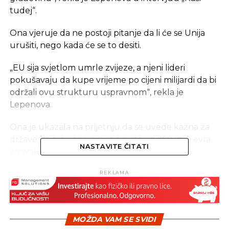
tudej“.
Ona vjeruje da ne postoji pitanje da li će se Unija
urušiti, nego kada će se to desiti.
„EU sija svjetlom umrle zvijeze, a njeni lideri
pokušavaju da kupe vrijeme po cijeni milijardi da bi
održali ovu strukturu uspravnom“, rekla je
Lepenova.
Ona je ukazala na prijetnju da se uvede kazna za
države koje ne primaju migrante od 250.000 evra
NASTAVITE ČITATI
za svaku osobu.
„Prijetnje i ucjena koje sada sistematski primjenjuje
REKLAMA
Unija su, iznad svega, ogroman problem kao
rezultat slabosti“, rekla je Lepenova.
MOŽDA VAM SE SVIDI
Komentarišući migrantsku krizu, ona je rekla da