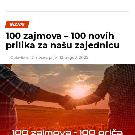
Unija koristi migrante kao sredstvo za obaranje
troškova rada i smanjenje zarada širom bloka od 28
zemalja.
BIZNIS
100 zajmova – 100 novih
REKLAMA
prilika za našu zajednicu
Objavljeno
12 meseci prije
12. avgust 2025.
Ona podržava izlazak Britanije iz EU i nada se da će
taj događaj inspirisati sličnu kampanju u
Francuskoj.
„Ako Francuska istupi iz EU, Unija više ne postoji“,
zaključila je Lepenova.