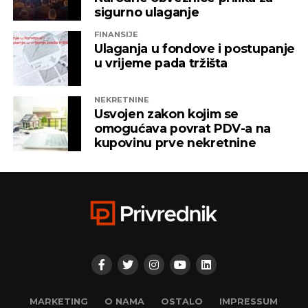
sigurno ulaganje
FINANSIJE
Ulaganja u fondove i postupanje
u vrijeme pada tržišta
NEKRETNINE
Usvojen zakon kojim se
omogućava povrat PDV-a na
kupovinu prve nekretnine
MARKETING
O NAMA
OSTALO
IMPRESSUM