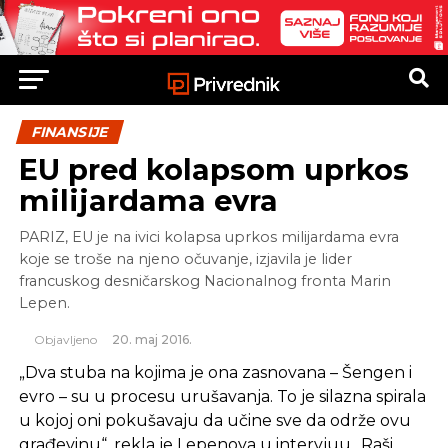
FINANSIJE
EU pred kolapsom uprkos
milijardama evra
PARIZ, EU je na ivici kolapsa uprkos milijardama evra
koje se troše na njeno očuvanje, izjavila je lider
francuskog desničarskog Nacionalnog fronta Marin
Lepen.
Objavljeno
20. maj 2016.
„Dva stuba na kojima je ona zasnovana – Šengen i
evro – su u procesu urušavanja. To je silazna spirala
u kojoj oni pokušavaju da učine sve da održe ovu
građevinu“, rekla je Lepenova u intervjuu „Raši