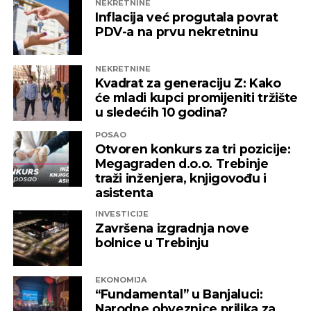
NEKRETNINE
Inflacija već progutala povrat
PDV-a na prvu nekretninu
NEKRETNINE
Kvadrat za generaciju Z: Kako
će mladi kupci promijeniti tržište
u sledećih 10 godina?
POSAO
Otvoren konkurs za tri pozicije:
Megagraden d.o.o. Trebinje
traži inženjera, knjigovođu i
asistenta
INVESTICIJE
Završena izgradnja nove
bolnice u Trebinju
EKONOMIJA
“Fundamental” u Banjaluci:
Narodne obveznice prilika za