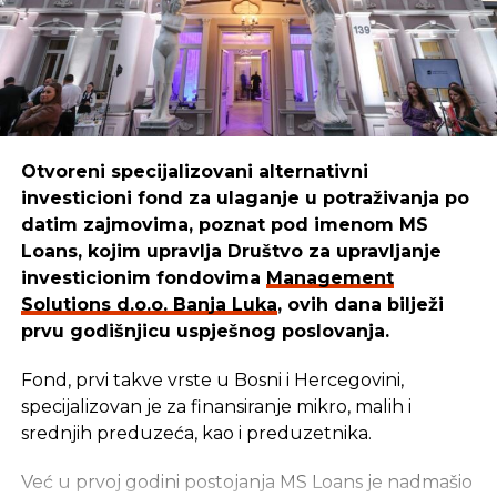
“Mi smo sredstva iskoristili da kreiramo,
unaprijedimo i pustimo u izdavaštvo udžbenike za
djecu, prilagođene raznim uzrastima. Danas naši
udžbenici pomažu mnogim mališanima da lakše
uče i odrastaju.”
Otvoreni specijalizovani alternativni
investicioni fond za ulaganje u potraživanja po
REKLAMA
datim zajmovima, poznat pod imenom MS
Loans, kojim upravlja Društvo za upravljanje
investicionim fondovima
Management
Solutions d.o.o. Banja Luka
, ovih dana bilježi
prvu godišnjicu uspješnog poslovanja.
Cilj u
Management Solutions
-u ostaje isti: da
budemo pouzdan partner onima koji stvaraju,
Fond, prvi takve vrste u Bosni i Hercegovini,
razvijaju i unaprjeđuju našu zajednicu. Zato
specijalizovan je za finansiranje mikro, malih i
nastavljaju istim putem — jer kada ulažu u ljude i
srednjih preduzeća, kao i preduzetnika.
njihove ideje, ulažu u budućnost svih nas –
zaključuju u
Management Solutions
-u.
Već u prvoj godini postojanja MS Loans je nadmašio