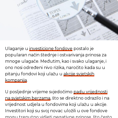
Ulaganje u
investicione fondove
postalo je
popularan način štednje i ostvarivanja prinosa za
mnoge ulagače. Međutim, kao i svako ulaganje, i
ono nosi određeni nivo rizika, naročito kada su u
pitanju fondovi koji ulažu u
akcije svjetskih
kompanija
.
U posljednje vrijeme svjedočimo
padu vrijednosti
U vremenu kada tradicionalni oblici štednje nude
na svjetskim berzama
, što se direktno odrazilo i na
sve skromnije prinose, ovaj Fond se nameće kao
vrijednost udjela u fondovima koji ulažu u akcije.
moderna alternativa svima koji žele da njihov novac
Investitori koji su svoj novac uložili u ove fondove
radi za njih, i da pritom podrže razvoj domaće
mogu trenutno vidjeti negativne prinose, što često