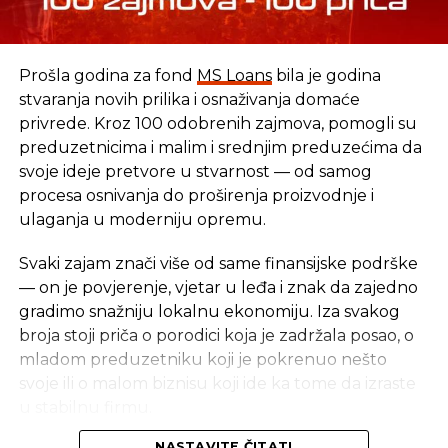
Šangajski kompozitni za 0,3 odsto, a honkonški
Hang Seng za 0,1 odsto.
Prošla godina za fond
MS Loans
bila je godina
stvaranja novih prilika i osnaživanja domaće
Izvor: Tanjug
privrede. Kroz 100 odobrenih zajmova, pomogli su
preduzetnicima i malim i srednjim preduzećima da
SLIČNE TEME:
svoje ideje pretvore u stvarnost — od samog
procesa osnivanja do proširenja proizvodnje i
SLEDEĆI
ulaganja u moderniju opremu.
Švicarska u BiH za 20 godina uložila milijardu
KM, a bh. dijaspora u toj zemlji godišnje u BiH
šalje 70 miliona franaka
Svaki zajam znači više od same finansijske podrške
— on je povjerenje, vjetar u leđa i znak da zajedno
NE PROPUSTITE
gradimo snažniju lokalnu ekonomiju. Iza svakog
Putin uvodi ruski bitkoin, zabranjuje sve
broja stoji priča o porodici koja je zadržala posao, o
ostale
mladom preduzetniku koji je pokrenuo nešto
svoje ili o malom biznisu koji ide ka tome da izraste
u stabilnu firmu.
NASTAVITE ČITATI