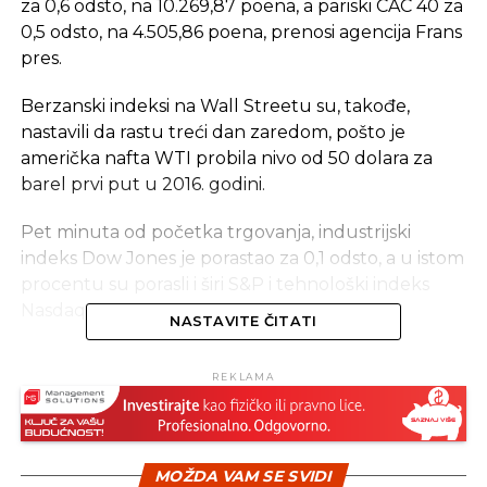
za 0,6 odsto, na 10.269,87 poena, a pariski CAC 40 za
0,5 odsto, na 4.505,86 poena, prenosi agencija Frans
pres.
Berzanski indeksi na Wall Streetu su, takođe,
nastavili da rastu treći dan zaredom, pošto je
američka nafta WTI probila nivo od 50 dolara za
barel prvi put u 2016. godini.
Pet minuta od početka trgovanja, industrijski
indeks Dow Jones je porastao za 0,1 odsto, a u istom
procentu su porasli i širi S&P i tehnološki indeks
Nasdaq.
NASTAVITE ČITATI
Na valutnim berzama, evro je ojačao na 1,1208
REKLAMA
dolara sa 1,1154 dolara prethodnog dana, dok je
dolar oslabio na 109,72 jena sa 110,21 jena.
Slabiji dolar je pružio izvjestan podstrek većini
MOŽDA VAM SE SVIDI
sirovina, jer čini da sirovine izražene u dolarima