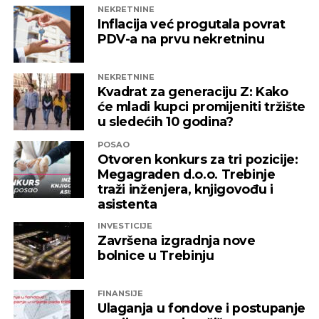
NEKRETNINE
Inflacija već progutala povrat
PDV-a na prvu nekretninu
NEKRETNINE
Kvadrat za generaciju Z: Kako
će mladi kupci promijeniti tržište
u sledećih 10 godina?
POSAO
Otvoren konkurs za tri pozicije:
Megagraden d.o.o. Trebinje
traži inženjera, knjigovođu i
asistenta
INVESTICIJE
Završena izgradnja nove
bolnice u Trebinju
FINANSIJE
Ulaganja u fondove i postupanje