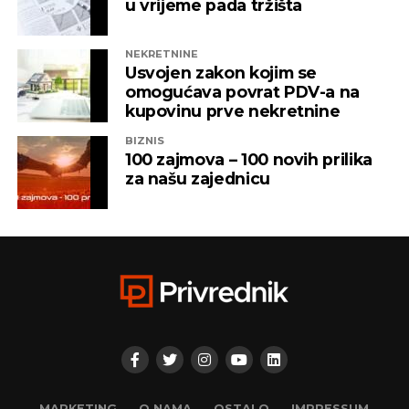
u vrijeme pada tržišta
NEKRETNINE
Usvojen zakon kojim se
omogućava povrat PDV-a na
kupovinu prve nekretnine
BIZNIS
100 zajmova – 100 novih prilika
za našu zajednicu
MARKETING
O NAMA
OSTALO
IMPRESSUM