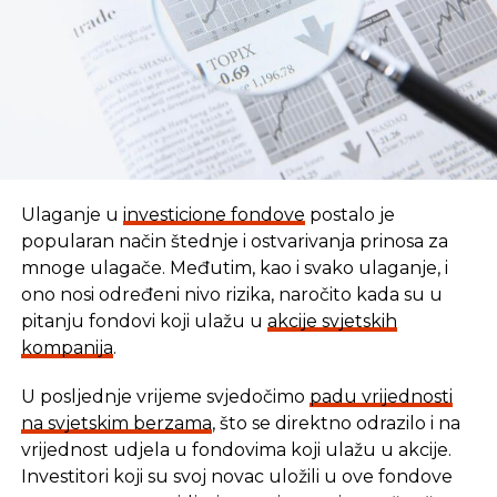
Ulaganje u
investicione fondove
postalo je
popularan način štednje i ostvarivanja prinosa za
mnoge ulagače. Međutim, kao i svako ulaganje, i
ono nosi određeni nivo rizika, naročito kada su u
pitanju fondovi koji ulažu u
akcije svjetskih
kompanija
.
U posljednje vrijeme svjedočimo
padu vrijednosti
U vremenu kada tradicionalni oblici štednje nude
na svjetskim berzama
, što se direktno odrazilo i na
sve skromnije prinose, ovaj Fond se nameće kao
vrijednost udjela u fondovima koji ulažu u akcije.
moderna alternativa svima koji žele da njihov novac
Investitori koji su svoj novac uložili u ove fondove
radi za njih, i da pritom podrže razvoj domaće