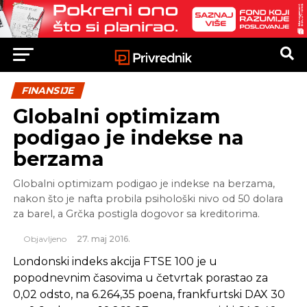
FINANSIJE
Globalni optimizam
podigao je indekse na
berzama
Globalni optimizam podigao je indekse na berzama,
nakon što je nafta probila psihološki nivo od 50 dolara
za barel, a Grčka postigla dogovor sa kreditorima.
Objavljeno
27. maj 2016.
Londonski indeks akcija FTSE 100 je u
popodnevnim časovima u četvrtak porastao za
0,02 odsto, na 6.264,35 poena, frankfurtski DAX 30