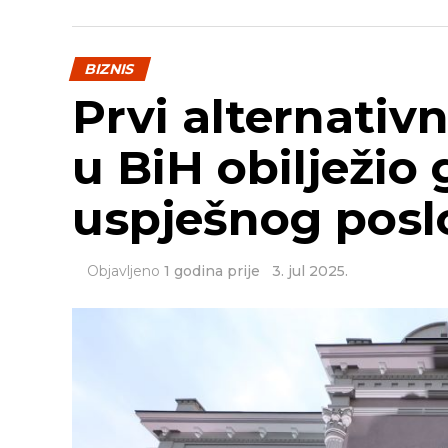
prostoriji koja je izgorjela, kao i unutr
–
Očekujem da će se u toku ove sedm
BIZNIS
na Odjeljenje neurologije
– rekao je
Prvi alternativn
u BiH obilježio
uspješnog posl
Objavljeno
1 godina prije
3. jul 2025.
SRNA