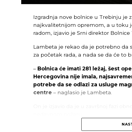
Izgradnja nove bolnice u Trebinju je
najkvalitetnijom opremom, a u toku 
radom, izjavio je Srni direktor Bolnic
Lambeta je rekao da je potrebno da s
za početak rada, a nada se da će to bi
–
Bolnica će imati 281 ležaj, šest op
Hercegovina nije imala, najsavremeni
potrebe da se odlazi za usluge ma
centre
– naglasio je Lambeta.
On je izjavio da je u završnoj fazi ob
nedavnom požaru.
NAST
Prema njegovim riječima, u toku je kr