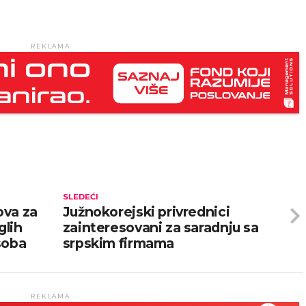
REKLAMA
SLEDEĆI
ova za
Južnokorejski privrednici
glih
zainteresovani za saradnju sa
soba
srpskim firmama
REKLAMA