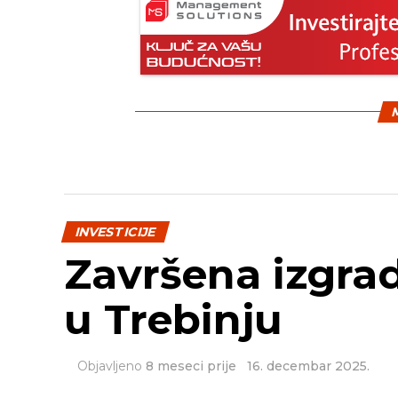
M
INVESTICIJE
Završena izgra
u Trebinju
Objavljeno
8 meseci prije
16. decembar 2025.