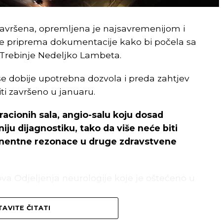
 završena, opremljena je najsavremenijom i
je priprema dokumentacije kako bi počela sa
e Trebinje Nedeljko Lambeta.
e dobije upotrebna dozvola i preda zahtjev
ti završeno u januaru.
eracionih sala, angio-salu koju dosad
ju dijagnostiku, tako da više neće biti
gnentne rezonace u druge zdravstvene
nova Odjeljenja neurologije koje je oštećeno u
AVITE ČITATI
ečenje, a prije toga su promijenjeni otvori na