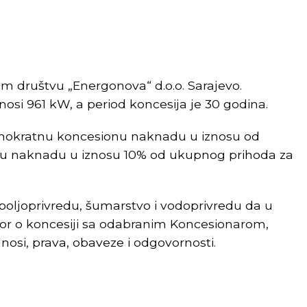
om društvu „Energonova“ d.o.o. Sarajevo.
nosi 961 kW, a period koncesija je 30 godina.
ednokratnu koncesionu naknadu u iznosu od
nu naknadu u iznosu 10% od ukupnog prihoda za
 poljoprivredu, šumarstvo i vodoprivredu da u
vor o koncesiji sa odabranim Koncesionarom,
nosi, prava, obaveze i odgovornosti.