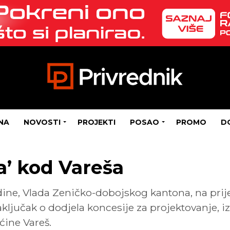
NA
NOVOSTI
PROJEKTI
POSAO
PROMO
D
a’ kod Vareša
odine, Vlada Zeničko-dobojskog kantona, na prij
aključak o dodjela koncesije za projektovanje, i
pćine Vareš.