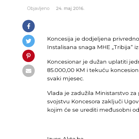
Objavljeno
24. maj 2016.
Koncesija je dodjeljena privredn
Instalisana snaga MHE „Tribija“ iz
Koncesionar je dužan uplatiti j
85.000,00 KM i tekuću koncesio
svaki mjesec.
Vlada je zadužila Ministarstvo za
svojstvu Koncesora zaključi Ugo
kojim će se urediti međusobni od
Izvor: Akta.ba