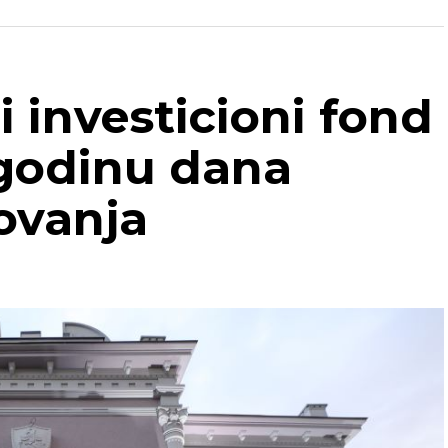
ašnja vrata.
ice kompletno osoblje i pacijenti vratiti
 Lambeta.
i investicioni fond
 godinu dana
REKLAMA
ovanja