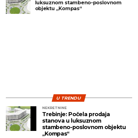
luksuznom stambeno-poslovnom
treba posmatrati kao dugoročan cilj, a ne kao
objektu „Kompas“
sredstvo za brzu zaradu. Ključ uspjeha leži u
diverzifikaciji i strpljenju – dvije najvažnije strategije
koje pomažu investitorima da izdrže turbulentna
vremena i ostvare pozitivne rezultate na duže
staze.
U TRENDU
NEKRETNINE
Trebinje: Počela prodaja
stanova u luksuznom
stambeno-poslovnom objektu
„Kompas“