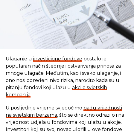
Ulaganje u
investicione fondove
postalo je
popularan način štednje i ostvarivanja prinosa za
mnoge ulagače. Međutim, kao i svako ulaganje, i
ono nosi određeni nivo rizika, naročito kada su u
pitanju fondovi koji ulažu u
akcije svjetskih
kompanija
.
U posljednje vrijeme svjedočimo
padu vrijednosti
U vremenu kada tradicionalni oblici štednje nude
na svjetskim berzama
, što se direktno odrazilo i na
sve skromnije prinose, ovaj Fond se nameće kao
vrijednost udjela u fondovima koji ulažu u akcije.
moderna alternativa svima koji žele da njihov novac
Investitori koji su svoj novac uložili u ove fondove
radi za njih, i da pritom podrže razvoj domaće