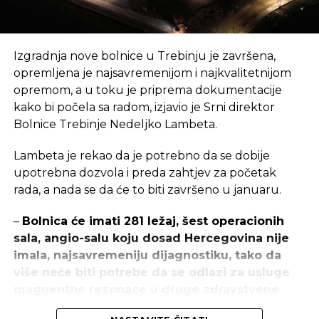
NE PROPUSTITE
Gradi se MHE ‘Tribija’ kod Vareša
Izgradnja nove bolnice u Trebinju je završena,
opremljena je najsavremenijom i najkvalitetnijom
opremom, a u toku je priprema dokumentacije
kako bi počela sa radom, izjavio je Srni direktor
Bolnice Trebinje Nedeljko Lambeta.
Lambeta je rekao da je potrebno da se dobije
upotrebna dozvola i preda zahtjev za početak
rada, a nada se da će to biti završeno u januaru.
–
Bolnica će imati 281 ležaj, šest operacionih
sala, angio-salu koju dosad Hercegovina nije
imala, najsavremeniju dijagnostiku, tako da
više neće biti potrebe da se odlazi za usluge
magnentne rezonace u druge zdravstvene
centre
– naglasio je Lambeta.