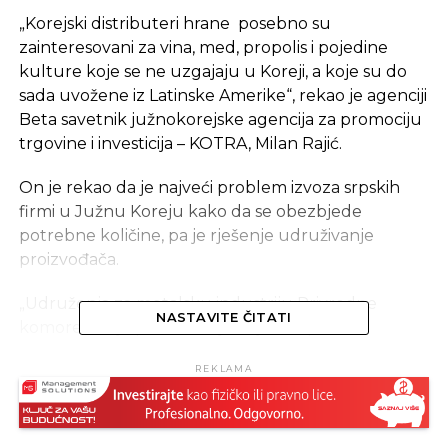
„Korejski distributeri hrane posebno su
zainteresovani za vina, med, propolis i pojedine
kulture koje se ne uzgajaju u Koreji, a koje su do
sada uvožene iz Latinske Amerike“, rekao je agenciji
Beta savetnik južnokorejske agencija za promociju
trgovine i investicija – KOTRA, Milan Rajić.
On je rekao da je najveći problem izvoza srpskih
firmi u Južnu Koreju kako da se obezbjede
potrebne količine, pa je rješenje udruživanje
proizvođača.
„Udruženja za metalsku industriju Privredne
NASTAVITE ČITATI
komore Srbije predložilo je koje bi srpske
kompanije mogle da imaju interesa za saradnju sa
REKLAMA
korejskim kompanijama i nadamo se da će uskoro
biti ugovoreni neki poslovi“, rekao je rukovodilac
centra za bilateralnu saradnju PKS Nikola Janković.