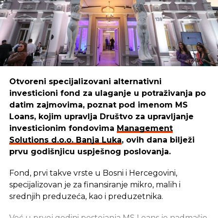
Otvoreni specijalizovani alternativni
investicioni fond za ulaganje u potraživanja po
datim zajmovima, poznat pod imenom MS
Loans, kojim upravlja Društvo za upravljanje
investicionim fondovima
Management
Solutions d.o.o. Banja Luka
, ovih dana bilježi
prvu godišnjicu uspješnog poslovanja.
Fond, prvi takve vrste u Bosni i Hercegovini,
specijalizovan je za finansiranje mikro, malih i
srednjih preduzeća, kao i preduzetnika.
Već u prvoj godini postojanja MS Loans je nadmašio