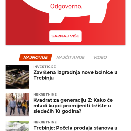
na kraju često nagrađeni.
Jedan od načina za ublažavanje rizika jeste
diverzifikacija – odnosno raspodjela sredstava na
više vrsta fondova, uključujući akcijske, obvezničke,
mješovite i alternativne fondove. Na taj način se
smanjuje zavisnost od jednog tržišta ili sektora, a
portfelj postaje otporniji na negativne oscilacije.
NAJNOVIJE
NAJČITANIJE
VIDEO
INVESTICIJE
REKLAMA
Završena izgradnja nove bolnice u
Trebinju
NEKRETNINE
Kvadrat za generaciju Z: Kako će
mladi kupci promijeniti tržište u
Zaključak
sledećih 10 godina?
Pad tržišta, iako može djelovati zabrinjavajuće,
NEKRETNINE
prirodan je dio investicionog procesa. Ulaganje
Trebinje: Počela prodaja stanova u