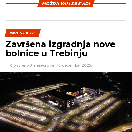
MOŽDA VAM SE SVIDI
On je rekao da je prioritet PKS internacionalizacija
privrede, kako bi kompanije iz Srbije mogle da
budu i na dugim tržištima.
INVESTICIJE
Završena izgradnja nove
bolnice u Trebinju
REKLAMA
Objavljeno
8 meseci prije
16. decembar 2025.
Izvor: Beta
SLIČNE TEME:
SLEDEĆI
Projektanti za objekte u Srebrenici biće
poznati u četvrtak