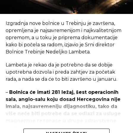
– Most na Vrbasu biće završen za mjesec i po do
dva, dok će gradnja vijadukta „Mahovljani“ trajati još
oko tri mjeseca i sve to vrijeme biće zatvorena
Izgradnja nove bolnice u Trebinju je završena,
petlja za saobraćaj – rekao je Stanković i dodao da
opremljena je najsavremenijom i najkvalitetnijom
je duž trase budućeg autoputa u toku
opremom, a u toku je priprema dokumentacije
postavljanje posljednjeg sloja nasipa i da radnici
kako bi počela sa radom, izjavio je Srni direktor
rade i na iskopu usjeka i formiranju kosina nasipa i
Bolnice Trebinje Nedeljko Lambeta.
usjeka.
Lambeta je rekao da je potrebno da se dobije
Autoput od Banjaluke do Doboja gradi
upotrebna dozvola i preda zahtjev za početak
konzorcijum koji čine „Integral inženjering“ i
rada, a nada se da će to biti završeno u januaru.
„Granit“ iz Skoplja, a investitor je Vlada RS.
–
Bolnica će imati 281 ležaj, šest operacionih
Prva dionica
sala, angio-salu koju dosad Hercegovina nije
imala, najsavremeniju dijagnostiku, tako da
Slobodan Stanković je rekao da će gradnja
više neće biti potrebe da se odlazi za usluge
kompletne prve dionice autoputa od Doboja do
magnentne rezonace u druge zdravstvene
Prnjavora biti završena za mjesec.
centre
– naglasio je Lambeta.