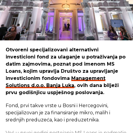
Počela obnova banjalučkih ulica
NE PROPUSTITE
Srbija centar kinseskih investicija?
Otvoreni specijalizovani alternativni
investicioni fond za ulaganje u potraživanja po
datim zajmovima, poznat pod imenom MS
Loans, kojim upravlja Društvo za upravljanje
investicionim fondovima
Management
Solutions d.o.o. Banja Luka
, ovih dana bilježi
prvu godišnjicu uspješnog poslovanja.
Fond, prvi takve vrste u Bosni i Hercegovini,
specijalizovan je za finansiranje mikro, malih i
srednjih preduzeća, kao i preduzetnika.
Već u prvoj godini postojanja MS Loans je nadmašio