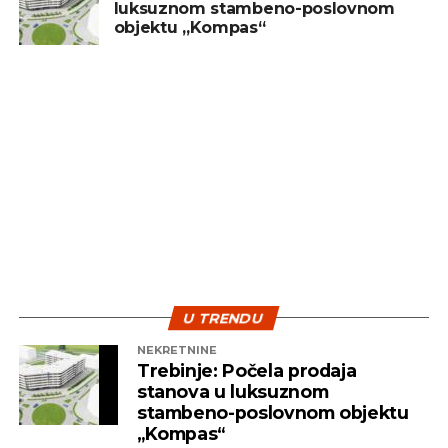
luksuznom stambeno-poslovnom
treba posmatrati kao dugoročan cilj, a ne kao
objektu „Kompas“
sredstvo za brzu zaradu. Ključ uspjeha leži u
diverzifikaciji i strpljenju – dvije najvažnije strategije
koje pomažu investitorima da izdrže turbulentna
vremena i ostvare pozitivne rezultate na duže
staze.
U TRENDU
NEKRETNINE
Trebinje: Počela prodaja
stanova u luksuznom
stambeno-poslovnom objektu
„Kompas“