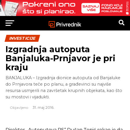
INVESTICIJE
Izgradnja autoputa
Banjaluka-Prnjavor je pri
kraju
BANJALUKA – Izgradnja dionice autoputa od Banjaluke
do Prnjavora teče po planu, a građevinci su najviše
resursa usmjerili na završetak krupnih objekata, kao što
su mostovi i vijadukti.
Objavljeno
31. maj 2016.
Direktor „Autoputeva RS“ Dušan Topić rekao je da