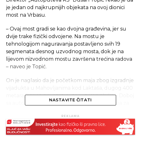
je jedan od najkrupnijih objekata na ovoj dionici
most na Vrbasu.
– Ovaj most gradi se kao dvojna građevina, jer su
dvije trake fizički odvojene. Na mostu je
tehnologijom naguravanja postavljeno svih 19
segmenata desnog uzvodnog mosta, dok je na
lijevom nizvodnom mostu završena trećina radova
– naveo je Topić.
On je naglasio da je početkom maja zbog izgradnje
vijadukta u Mahovljanima kod Laktaša, dugog 400
metara, koji će povezati autoput Banjaluka – Doboj
NASTAVITE ČITATI
sa autoputem Banjaluka – Gradiška zatvorena za
saobraćaj Mahovljanska petlja.
REKLAMA
– Vijadukt „Mahovljani“ prelaziće magistralni put M
16 i spajaće autoput Banjaluka – Doboj sa petljom
„Mahovljani“ na autoputu Banjaluka – Gradiška –