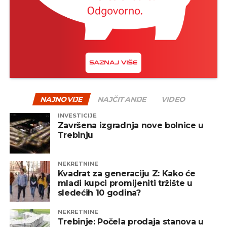
na kraju često nagrađeni.
Jedan od načina za ublažavanje rizika jeste
diverzifikacija – odnosno raspodjela sredstava na
više vrsta fondova, uključujući akcijske, obvezničke,
mješovite i alternativne fondove. Na taj način se
smanjuje zavisnost od jednog tržišta ili sektora, a
portfelj postaje otporniji na negativne oscilacije.
NAJNOVIJE
NAJČITANIJE
VIDEO
INVESTICIJE
REKLAMA
Završena izgradnja nove bolnice u
Trebinju
NEKRETNINE
Kvadrat za generaciju Z: Kako će
mladi kupci promijeniti tržište u
Zaključak
sledećih 10 godina?
Pad tržišta, iako može djelovati zabrinjavajuće,
NEKRETNINE
prirodan je dio investicionog procesa. Ulaganje
Trebinje: Počela prodaja stanova u