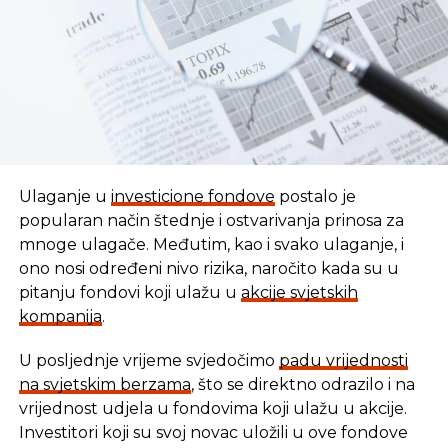
Ulaganje u
investicione fondove
postalo je
popularan način štednje i ostvarivanja prinosa za
mnoge ulagače. Međutim, kao i svako ulaganje, i
ono nosi određeni nivo rizika, naročito kada su u
pitanju fondovi koji ulažu u
akcije svjetskih
kompanija
.
U posljednje vrijeme svjedočimo
padu vrijednosti
U vremenu kada tradicionalni oblici štednje nude
na svjetskim berzama
, što se direktno odrazilo i na
sve skromnije prinose, ovaj Fond se nameće kao
vrijednost udjela u fondovima koji ulažu u akcije.
moderna alternativa svima koji žele da njihov novac
Investitori koji su svoj novac uložili u ove fondove
radi za njih, i da pritom podrže razvoj domaće