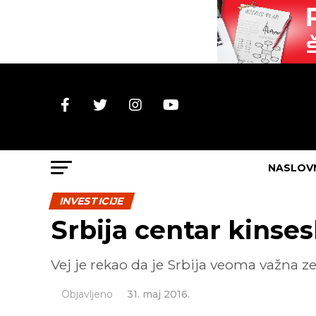
NASLOV
INVESTICIJE
Srbija centar kinses
Vej je rekao da je Srbija veoma važna z
Objavljeno
31. maj 2016.