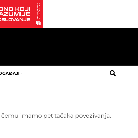
OGAĐAJI
a u čemu imamo pet tačaka povezivanja.