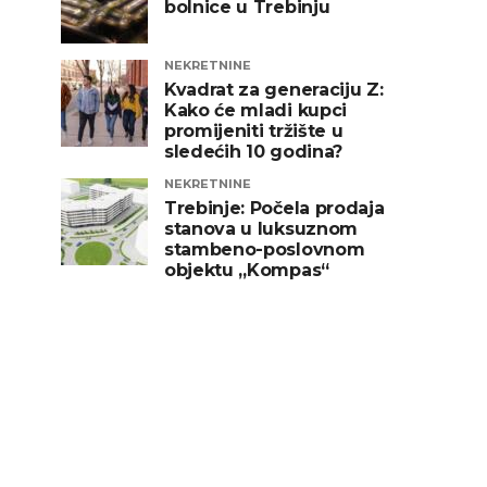
bolnice u Trebinju
NEKRETNINE
Kvadrat za generaciju Z:
Kako će mladi kupci
promijeniti tržište u
sledećih 10 godina?
NEKRETNINE
Trebinje: Počela prodaja
stanova u luksuznom
stambeno-poslovnom
objektu „Kompas“