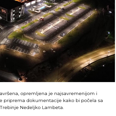
 završena, opremljena je najsavremenijom i
je priprema dokumentacije kako bi počela sa
e Trebinje Nedeljko Lambeta.