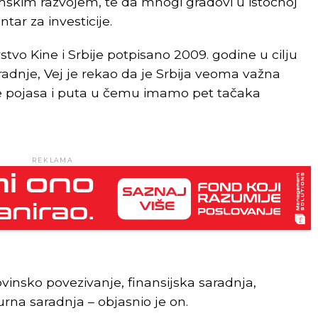
kim razvojem, te da mnogi gradovi u istočnoj
tar za investicije.
stvo Kine i Srbije potpisano 2009. godine u cilju
adnje, Vej je rekao da je Srbija veoma važna
ive pojasa i puta u čemu imamo pet tačaka
REKLAMA
ovinsko povezivanje, finansijska saradnja,
urna saradnja – objasnio je on.