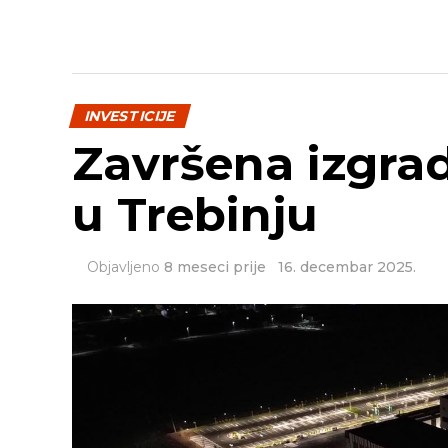
INVESTICIJE
Završena izgra
u Trebinju
Objavljeno
8 meseci prije
16. decembar 2025.