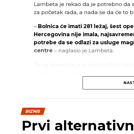
Lambeta je rekao da je potrebno da s
za početak rada, a nada se da će to bi
–
Bolnica će imati 281 ležaj, šest op
Hercegovina nije imala, najsavremeni
potrebe da se odlazi za usluge ma
centre
– naglasio je Lambeta.
On je izjavio da je u završnoj fazi ob
nedavnom požaru.
NAST
Prema njegovim riječima, u toku je kr
prostoriji koja je izgorjela, kao i unutr
–
Očekujem da će se u toku ove sedm
BIZNIS
na Odjeljenje neurologije
– rekao je
Prvi alternativn