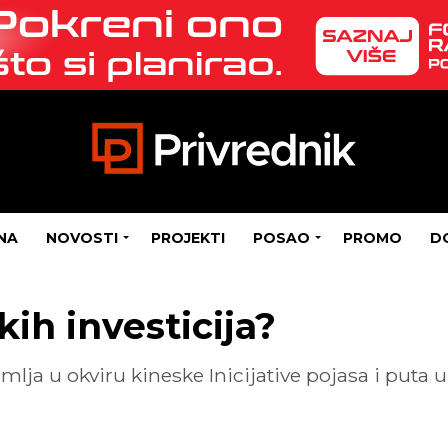
NA
NOVOSTI
PROJEKTI
POSAO
PROMO
D
kih investicija?
emlja u okviru kineske Inicijative pojasa i put