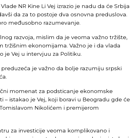
Vlade NR Kine Li Vej izrazio je nadu da će Srbija
dodavši da za to postoje dva osnovna preduslova.
 dobro međusobno razumevanje.
alnog razvoja, mislim da je veoma važno tržište,
im tržišnim ekonomijama. Važno je i da vlada
je Vej u intervjuu za Politiku.
 preduzeća je važno da bolje razumiju srpski
ća.
itični momenat za podsticanje ekonomske
i – istakao je Vej, koji boravi u Beogradu gde će
e Tomislavom Nikolićem i premijerom
tru za investicije veoma komplikovano i