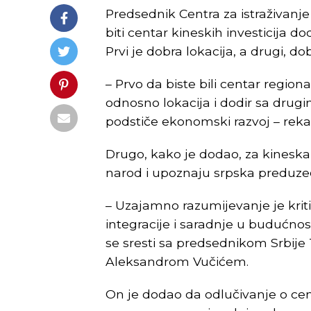
Predsednik Centra za istraživanje 
biti centar kineskih investicija 
Prvi je dobra lokacija, a drugi,
– Prvo da biste bili centar region
odnosno lokacija i dodir sa drug
podstiče ekonomski razvoj – rekao 
Drugo, kako je dodao, za kineska
narod i upoznaju srpska preduze
– Uzajamno razumijevanje je kr
integracije i saradnje u budućnost
se sresti sa predsednikom Srbij
Aleksandrom Vučićem.
On je dodao da odlučivanje o cen