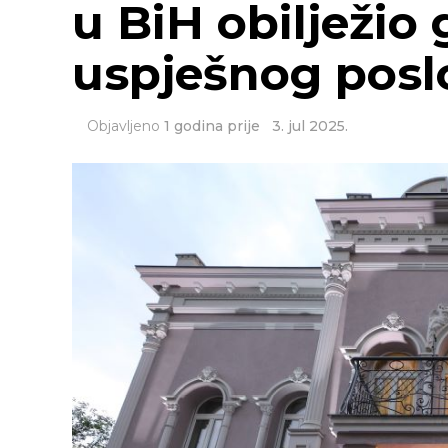
u BiH obilježio
uspješnog posl
Objavljeno
1 godina prije
3. jul 2025.
SRNA