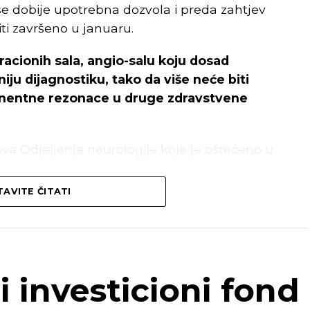
e dobije upotrebna dozvola i preda zahtjev
ti završeno u januaru.
eracionih sala, angio-salu koju dosad
ju dijagnostiku, tako da više neće biti
gnentne rezonace u druge zdravstvene
nova Odjeljenja neurologije koje je oštećeno u
AVITE ČITATI
ečenje, a prije toga su promijenjeni otvori na
ašnja vrata.
ice kompletno osoblje i pacijenti vratiti
 Lambeta.
i investicioni fond