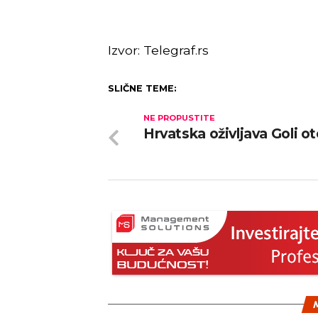
Izvor: Telegraf.rs
SLIČNE TEME:
NE PROPUSTITE
Hrvatska oživljava Goli o
M