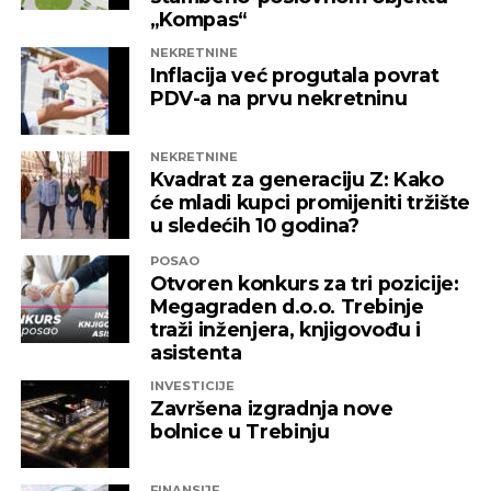
„Kompas“
NEKRETNINE
Inflacija već progutala povrat
PDV-a na prvu nekretninu
NEKRETNINE
Kvadrat za generaciju Z: Kako
će mladi kupci promijeniti tržište
u sledećih 10 godina?
POSAO
Otvoren konkurs za tri pozicije:
Megagraden d.o.o. Trebinje
traži inženjera, knjigovođu i
asistenta
INVESTICIJE
Završena izgradnja nove
bolnice u Trebinju
FINANSIJE