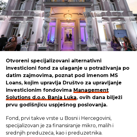
Boško
ističe:
“Mi smo sredstva iskoristili da kreiramo,
unaprijedimo i pustimo u izdavaštvo udžbenike za
djecu, prilagođene raznim uzrastima. Danas naši
udžbenici pomažu mnogim mališanima da lakše
uče i odrastaju.”
Otvoreni specijalizovani alternativni
investicioni fond za ulaganje u potraživanja po
REKLAMA
datim zajmovima, poznat pod imenom MS
Loans, kojim upravlja Društvo za upravljanje
investicionim fondovima
Management
Solutions d.o.o. Banja Luka
, ovih dana bilježi
prvu godišnjicu uspješnog poslovanja.
Cilj u
Management Solutions
-u ostaje isti: da
budemo pouzdan partner onima koji stvaraju,
Fond, prvi takve vrste u Bosni i Hercegovini,
razvijaju i unaprjeđuju našu zajednicu. Zato
specijalizovan je za finansiranje mikro, malih i
nastavljaju istim putem — jer kada ulažu u ljude i
srednjih preduzeća, kao i preduzetnika.