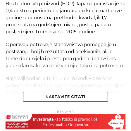
Bruto domaći proizvod (BDP) Japana porastao je za
0,4 odsto u periodu od januara do kraja marta ove
godine u odnosu na prethodni kvartal, ili 1,7
procenata na godišnjem nivou, poslije pada u
posljednjem tromjesječju 2015. godine.
Oporavak potrošnje stanovništva pomogao je u
postizanju boljih rezultata od očekivanih, ali je
tome doprinijela i prestupna godina dodavši još
jedan dan kako za proizvodnju, tako i za potrošnju.
Najnoviji podaci o BDP-u će, navodi Frans pres,
ponovo staviti u fokus planove japanskog premijera
Šinza Abea za novo povećanje poreza na promet.
NASTAVITE ČITATI
Lokalni mediji sugerišu da će Abe odgoditi
podizanje ovog poreza zbog zabrinutosti da bi to
REKLAMA
moglo da naškodi ionako krhkoj ekonomiji, i navode
kao argument to da je prethodno povećanje PDV-