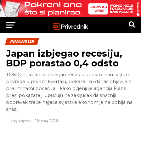
FINANSIJE
Japan izbjegao recesiju,
BDP porastao 0,4 odsto
TOKIO – Japan je izbjegao recesiju uz skroman rastom
privrede u prvom kvartalu, pokazali su danas objavljeni
preliminarni podaci, ali, kako ocjenjuje agencija Frans
pres, pokazatelji upućuju na zaključak da snažniji
oporavak treće najjače svjetske ekonomije ne dobija na
snazi.
Objavljeno
18. maj 2016.