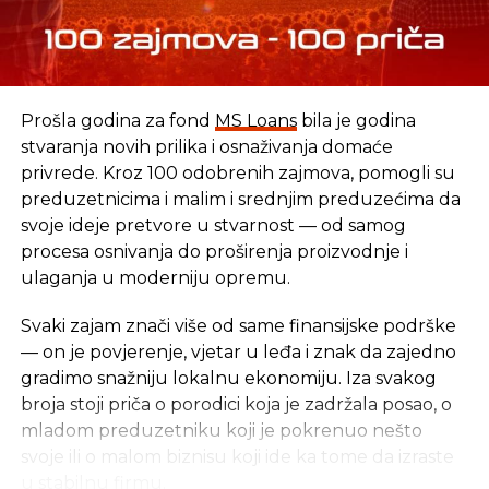
Budžet FBiH garantuje isplatu penzija
NE PROPUSTITE
BiH sve bliže ključnom dogovoru sa MMF-om
Prošla godina za fond
MS Loans
bila je godina
stvaranja novih prilika i osnaživanja domaće
privrede. Kroz 100 odobrenih zajmova, pomogli su
preduzetnicima i malim i srednjim preduzećima da
svoje ideje pretvore u stvarnost — od samog
procesa osnivanja do proširenja proizvodnje i
ulaganja u moderniju opremu.
Svaki zajam znači više od same finansijske podrške
— on je povjerenje, vjetar u leđa i znak da zajedno
gradimo snažniju lokalnu ekonomiju. Iza svakog
broja stoji priča o porodici koja je zadržala posao, o
mladom preduzetniku koji je pokrenuo nešto
svoje ili o malom biznisu koji ide ka tome da izraste
u stabilnu firmu.