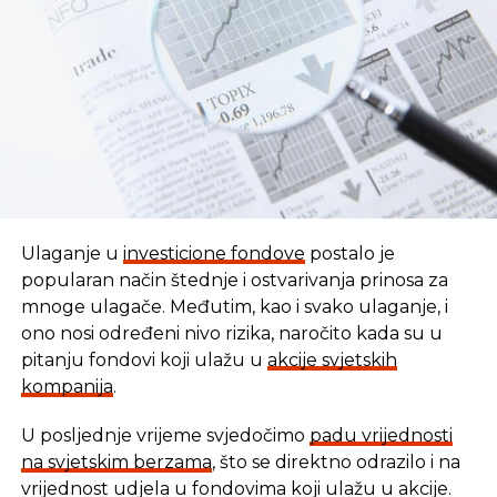
REKLAMA
Ulaganje u
investicione fondove
postalo je
popularan način štednje i ostvarivanja prinosa za
mnoge ulagače. Međutim, kao i svako ulaganje, i
ono nosi određeni nivo rizika, naročito kada su u
pitanju fondovi koji ulažu u
akcije svjetskih
kompanija
.
U posljednje vrijeme svjedočimo
padu vrijednosti
U vremenu kada tradicionalni oblici štednje nude
na svjetskim berzama
, što se direktno odrazilo i na
sve skromnije prinose, ovaj Fond se nameće kao
vrijednost udjela u fondovima koji ulažu u akcije.
moderna alternativa svima koji žele da njihov novac