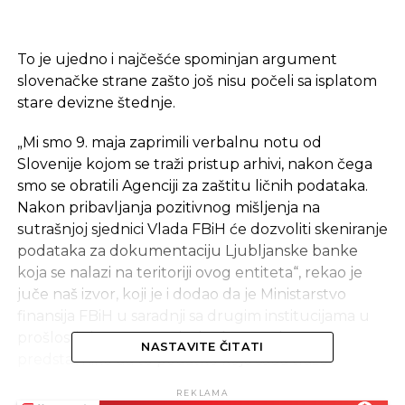
To je ujedno i najčešće spominjan argument
slovenačke strane zašto još nisu počeli sa isplatom
stare devizne štednje.
„Mi smo 9. maja zaprimili verbalnu notu od
Slovenije kojom se traži pristup arhivi, nakon čega
smo se obratili Agenciji za zaštitu ličnih podataka.
Nakon pribavljanja pozitivnog mišljenja na
sutrašnjoj sjednici Vlada FBiH će dozvoliti skeniranje
podataka za dokumentaciju Ljubljanske banke
koja se nalazi na teritoriji ovog entiteta“, rekao je
juče naš izvor, koji je i dodao da je Ministarstvo
finansija FBiH u saradnji sa drugim institucijama u
prošlosti više puta pozivalo slovenačke
NASTAVITE ČITATI
predstavnike da te podatke koje sada traže
skeniraju i preuzmu u cijelosti jer su i onako
REKLAMA
„prijateljski“ čuvani od raspada Jugoslavije do