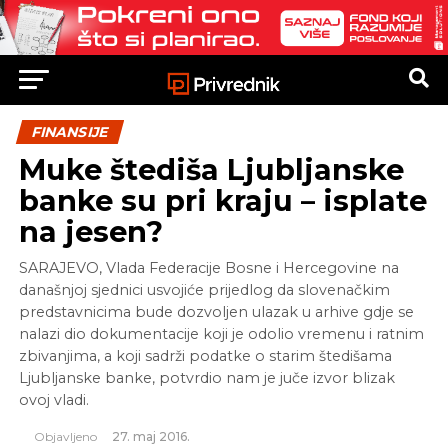
FINANSIJE
Muke štediša Ljubljanske
banke su pri kraju – isplate
na jesen?
SARAJEVO, Vlada Federacije Bosne i Hercegovine na
današnjoj sjednici usvojiće prijedlog da slovenačkim
predstavnicima bude dozvoljen ulazak u arhive gdje se
nalazi dio dokumentacije koji je odolio vremenu i ratnim
zbivanjima, a koji sadrži podatke o starim štedišama
Ljubljanske banke, potvrdio nam je juče izvor blizak
ovoj vladi.
Objavljeno
27. maj 2016.