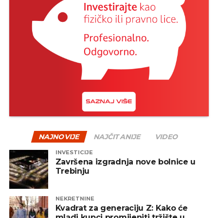
ne donositi ishitrene odluke. Tržišta imaju prirodan
tok – nakon pada uglavnom slijedi oporavak, a
istorija je više puta pokazala da su strpljivi investitori
na kraju često nagrađeni.
Jedan od načina za ublažavanje rizika jeste
diverzifikacija – odnosno raspodjela sredstava na
više vrsta fondova, uključujući akcijske, obvezničke,
mješovite i alternativne fondove. Na taj način se
smanjuje zavisnost od jednog tržišta ili sektora, a
portfelj postaje otporniji na negativne oscilacije.
NAJNOVIJE
NAJČITANIJE
VIDEO
INVESTICIJE
REKLAMA
Završena izgradnja nove bolnice u
Trebinju
NEKRETNINE
Kvadrat za generaciju Z: Kako će
mladi kupci promijeniti tržište u