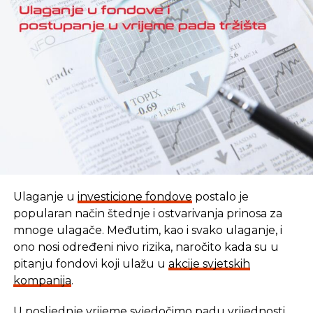
doprinos rastu realnog sektora u zemlji.
REKLAMA
Ulaganje u
investicione fondove
postalo je
popularan način štednje i ostvarivanja prinosa za
mnoge ulagače. Međutim, kao i svako ulaganje, i
ono nosi određeni nivo rizika, naročito kada su u
pitanju fondovi koji ulažu u
akcije svjetskih
kompanija
.
U posljednje vrijeme svjedočimo
padu vrijednosti