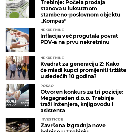
Trebinje: Počela prodaja
stanova u luksuznom
stambeno-poslovnom objektu
„Kompas“
NEKRETNINE
Inflacija već progutala povrat
PDV-a na prvu nekretninu
NEKRETNINE
Kvadrat za generaciju Z: Kako
će mladi kupci promijeniti tržište
u sledećih 10 godina?
POSAO
Otvoren konkurs za tri pozicije:
Megagraden d.o.o. Trebinje
traži inženjera, knjigovođu i
asistenta
INVESTICIJE
Završena izgradnja nove
bolnice u Trebinju