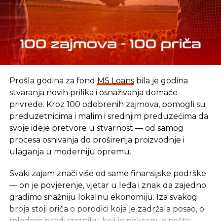
što je kod njih bila dozvoljena trgovina papirima
Ljubljanske banke. Kod nas je to bilo drugačije
riješeno pa tako da ni nemamo tih problema“, rekli
su u Ministarstvu finansija RS.
REKLAMA
Prošla godina za fond
MS Loans
bila je godina
stvaranja novih prilika i osnaživanja domaće
privrede. Kroz 100 odobrenih zajmova, pomogli su
preduzetnicima i malim i srednjim preduzećima da
svoje ideje pretvore u stvarnost — od samog
procesa osnivanja do proširenja proizvodnje i
Ovu informaciju su na neki način potvrdili i u
ulaganja u moderniju opremu.
Ministarstvu spoljnih poslova BiH gdje su rekli da su
zaduženi za ovo pitanje u fazi okončanja internih
Svaki zajam znači više od same finansijske podrške
zakonskih procedura, u cilju što skorije realizacije
— on je povjerenje, vjetar u leđa i znak da zajedno
postignutog dogovora.
gradimo snažniju lokalnu ekonomiju. Iza svakog
broja stoji priča o porodici koja je zadržala posao, o
„Isplate štedišama iz BiH mogle bi da otpočnu ove
mladom preduzetniku koji je pokrenuo nešto