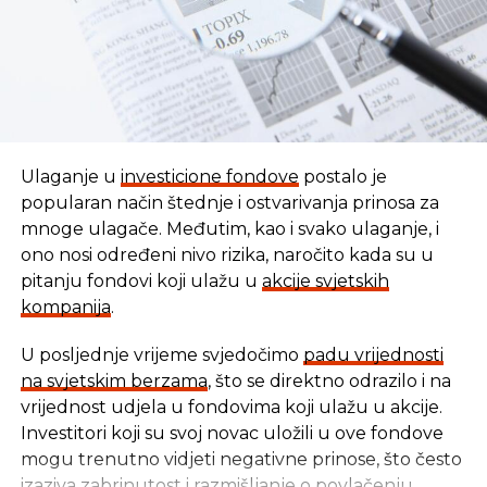
Ulaganje u
investicione fondove
postalo je
popularan način štednje i ostvarivanja prinosa za
mnoge ulagače. Međutim, kao i svako ulaganje, i
ono nosi određeni nivo rizika, naročito kada su u
pitanju fondovi koji ulažu u
akcije svjetskih
kompanija
.
U posljednje vrijeme svjedočimo
padu vrijednosti
U vremenu kada tradicionalni oblici štednje nude
na svjetskim berzama
, što se direktno odrazilo i na
sve skromnije prinose, ovaj Fond se nameće kao
vrijednost udjela u fondovima koji ulažu u akcije.
moderna alternativa svima koji žele da njihov novac
Investitori koji su svoj novac uložili u ove fondove
radi za njih, i da pritom podrže razvoj domaće
mogu trenutno vidjeti negativne prinose, što često
privrede.
izaziva zabrinutost i razmišljanje o povlačenju