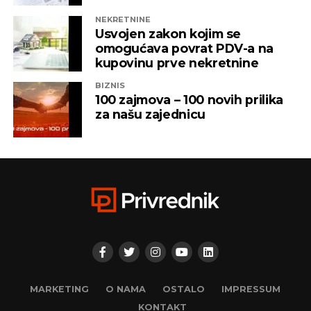
NEKRETNINE
Usvojen zakon kojim se
omogućava povrat PDV-a na
kupovinu prve nekretnine
BIZNIS
100 zajmova – 100 novih prilika
za našu zajednicu
MARKETING
O NAMA
OSTALO
IMPRESSUM
KONTAKT