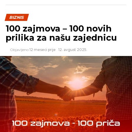
REKLAMA
BIZNIS
100 zajmova – 100 novih
prilika za našu zajednicu
Objavljeno
12 meseci prije
12. avgust 2025.
BBC, koji godinama nagađa ko je tvorac virtuelnog
novca, tvdi da postoji dokaz da je australijanac Rajt
zapravo gospodin Nakamoto.
„On digitalno potpisuje poruke koristeći ključeve
za šifriranje koji su programirani u danima nakon
lansiranja Bitkoina 2009. godine. Ove tastere je
mogao da napravi samo Satoši Nakamoto –
pseudonim koji je koristio Kreg Rajt“ tvrdi BBC.
Bitkoin se još naziva digitalna valuta ili elektronski
novac.