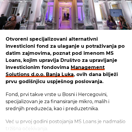
unaprijedimo i pustimo u izdavaštvo udžbenike za
djecu, prilagođene raznim uzrastima. Danas naši
udžbenici pomažu mnogim mališanima da lakše
uče i odrastaju.”
Otvoreni specijalizovani alternativni
investicioni fond za ulaganje u potraživanja po
REKLAMA
datim zajmovima, poznat pod imenom MS
Loans, kojim upravlja Društvo za upravljanje
investicionim fondovima
Management
Solutions d.o.o. Banja Luka
, ovih dana bilježi
prvu godišnjicu uspješnog poslovanja.
Cilj u
Management Solutions
-u ostaje isti: da
budemo pouzdan partner onima koji stvaraju,
Fond, prvi takve vrste u Bosni i Hercegovini,
razvijaju i unaprjeđuju našu zajednicu. Zato
specijalizovan je za finansiranje mikro, malih i
nastavljaju istim putem — jer kada ulažu u ljude i
srednjih preduzeća, kao i preduzetnika.
njihove ideje, ulažu u budućnost svih nas –
zaključuju u
Management Solutions
-u.
Već u prvoj godini postojanja MS Loans je nadmašio
tržišna očekivanja.