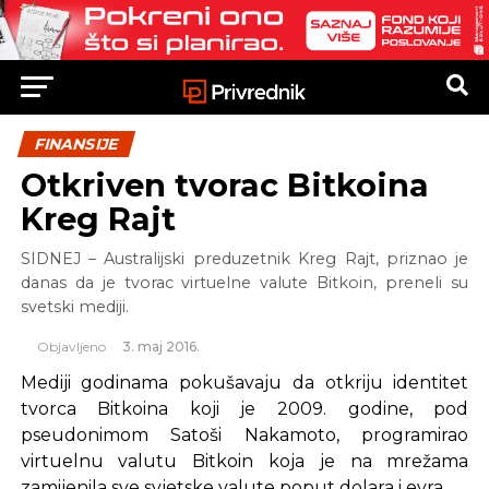
FINANSIJE
Otkriven tvorac Bitkoina
Kreg Rajt
SIDNEJ – Australijski preduzetnik Kreg Rajt, priznao je
danas da je tvorac virtuelne valute Bitkoin, preneli su
svetski mediji.
Objavljeno
3. maj 2016.
Mediji godinama pokušavaju da otkriju identitet
tvorca Bitkoina koji je 2009. godine, pod
pseudonimom Satoši Nakamoto, programirao
virtuelnu valutu Bitkoin koja je na mrežama
zamijenila sve svjetske valute poput dolara i evra.