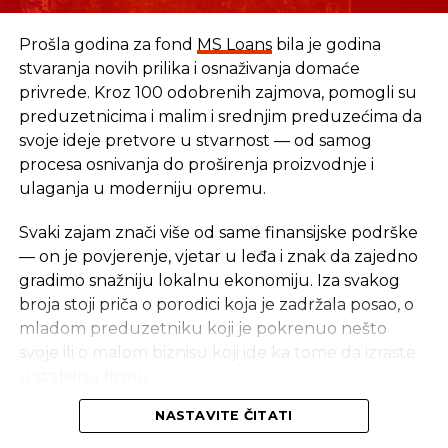
Prošla godina za fond
MS Loans
bila je godina
stvaranja novih prilika i osnaživanja domaće
privrede. Kroz 100 odobrenih zajmova, pomogli su
preduzetnicima i malim i srednjim preduzećima da
Izvor: Tanjug
svoje ideje pretvore u stvarnost — od samog
procesa osnivanja do proširenja proizvodnje i
ulaganja u moderniju opremu.
REKLAMA
Svaki zajam znači više od same finansijske podrške
— on je povjerenje, vjetar u leđa i znak da zajedno
gradimo snažniju lokalnu ekonomiju. Iza svakog
broja stoji priča o porodici koja je zadržala posao, o
mladom preduzetniku koji je pokrenuo nešto
SLIČNE TEME:
svoje ili o malom biznisu koji ide ka tome da izraste
SLEDEĆI
u stabilnu firmu.
Neto naplata prihoda veća za 58,5 miliona KM
NASTAVITE ČITATI
NE PROPUSTITE
Iza svakog broja stoji stvarna priča — i stvarni ljudi
EK snizila prognoze rasta za hrvatskog BDP-a
čiji trud i upornost zaslužuju podršku.