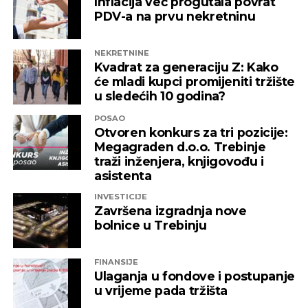
Inflacija već progutala povrat
PDV-a na prvu nekretninu
NEKRETNINE
Kvadrat za generaciju Z: Kako
će mladi kupci promijeniti tržište
u sledećih 10 godina?
POSAO
Otvoren konkurs za tri pozicije:
Megagraden d.o.o. Trebinje
traži inženjera, knjigovođu i
asistenta
INVESTICIJE
Završena izgradnja nove
bolnice u Trebinju
FINANSIJE
Ulaganja u fondove i postupanje
u vrijeme pada tržišta