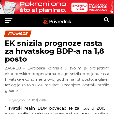
FINANSIJE
EK snizila prognoze rasta
za hrvatskog BDP-a na 1,8
posto
ZAGREB – Evropska komisija u svojim je proljetnim
ekonomskim prognozama blago snizila procjenu rasta
hrvatske ekonomije u ovoj godini na 1,8 posto, a glavni
razlog je za to su loši rezultati u zadnjem kvartalu prošle
godine.
Objavljeno
3. maj 2016.
‘Hrvatski realni BDP povećao se za 1,6% u 2015. ,