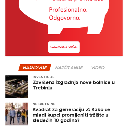
istorija je više puta pokazala da su strpljivi investitori
na kraju često nagrađeni.
Jedan od načina za ublažavanje rizika jeste
diverzifikacija – odnosno raspodjela sredstava na
više vrsta fondova, uključujući akcijske, obvezničke,
mješovite i alternativne fondove. Na taj način se
smanjuje zavisnost od jednog tržišta ili sektora, a
portfelj postaje otporniji na negativne oscilacije.
NAJNOVIJE
NAJČITANIJE
VIDEO
INVESTICIJE
REKLAMA
Završena izgradnja nove bolnice u
Trebinju
NEKRETNINE
Kvadrat za generaciju Z: Kako će
mladi kupci promijeniti tržište u
Zaključak
sledećih 10 godina?