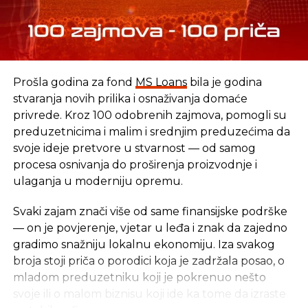
suficit od 0,4 posto BDP-a. Komisija za ovu godinu
predviđa deficit od 2,7 posto, a za sljedeću 2,3
posto, pod pretpostavkom nepromijenjenih
okolnosti. Međutim, postoje i znatni rizici za
projicirani deficit u ovoj godini, a oni se prije svega
Prošla godina za fond
MS Loans
bila je godina
odnose na pregovore o kolektivnim ugovorima s
stvaranja novih prilika i osnaživanja domaće
javnim sektorom koji su u toku, konstantnom
privrede. Kroz 100 odobrenih zajmova, pomogli su
nesigurnošću uticaja konverzije kredita u
preduzetnicima i malim i srednjim preduzećima da
švicarskim francima i moguće snažnije investicijske
svoje ideje pretvore u stvarnost — od samog
aktivnosti javnog sektora.
procesa osnivanja do proširenja proizvodnje i
ulaganja u moderniju opremu.
Javni dug se prošle godine blago povećao na 86,7
posto, zahvaljujući tome što su vlasti mogle
Svaki zajam znači više od same finansijske podrške
financirati dio svojih zaduženja iz akumuliranih
— on je povjerenje, vjetar u leđa i znak da zajedno
depozita. Komisija procjenjuje da će javni dug
gradimo snažniju lokalnu ekonomiju. Iza svakog
dostići 87,6 posto ove godine, a sljedeće godine se
broja stoji priča o porodici koja je zadržala posao, o
blago smanjiti na 87,3 posto.
mladom preduzetniku koji je pokrenuo nešto
svoje ili o malom biznisu koji ide ka tome da izraste
Grčka je jedina članica kojoj Komisija ove godine