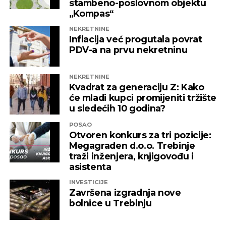
stambeno-poslovnom objektu
„Kompas“
NEKRETNINE
Inflacija već progutala povrat
PDV-a na prvu nekretninu
NEKRETNINE
Kvadrat za generaciju Z: Kako
će mladi kupci promijeniti tržište
u sledećih 10 godina?
POSAO
Otvoren konkurs za tri pozicije:
Megagraden d.o.o. Trebinje
traži inženjera, knjigovođu i
asistenta
INVESTICIJE
Završena izgradnja nove
bolnice u Trebinju