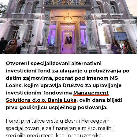
Otkriven tvorac Bitkoina Kreg Rajt
NE PROPUSTITE
Boško
ističe:
Konsolidovana dobit Tehnogasa 3,6 mlrd.
“Mi smo sredstva iskoristili da kreiramo,
RSD
unaprijedimo i pustimo u izdavaštvo udžbenike za
djecu, prilagođene raznim uzrastima. Danas naši
udžbenici pomažu mnogim mališanima da lakše
uče i odrastaju.”
Otvoreni specijalizovani alternativni
investicioni fond za ulaganje u potraživanja po
REKLAMA
datim zajmovima, poznat pod imenom MS
Loans, kojim upravlja Društvo za upravljanje
investicionim fondovima
Management
Solutions d.o.o. Banja Luka
, ovih dana bilježi
prvu godišnjicu uspješnog poslovanja.
Cilj u
Management Solutions
-u ostaje isti: da
budemo pouzdan partner onima koji stvaraju,
Fond, prvi takve vrste u Bosni i Hercegovini,
razvijaju i unaprjeđuju našu zajednicu. Zato
specijalizovan je za finansiranje mikro, malih i
nastavljaju istim putem — jer kada ulažu u ljude i
srednjih preduzeća, kao i preduzetnika.