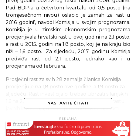
prvoj godini pozitivnog rasta nakon 2008. godine.
Pad BDP-a u četvrtom kvartalu od 0,5 posto (na
tromjesečnom nivou) oslabio je zamah za rast u
2016. godini’, navodi Komisija u svojim prognozama.
Komisija je u zimskim ekonomskim prognozama
procjenjivala hrvatski rast u ovoj godini na 2,1 posto,
a rast u 2015. godini na 1,8 posto, koji je na kraju bio
niži – 1,6 posto. Za sljedeću, 2017. godinu Komisija
predviđa rast od 2,1 posto, jednako kao i u
procjenama od februara.
Prosječni rast za svih 28 zemalja članica Komisija
procjenjuje na 1,8 posto ove godine, a 1,9 posto za
sljedeću. Rast investicija bi trebao ubrzati s lanjskih
1,6 na 2,6 posto u ovoj godini, zahvaljujući porastu
NASTAVITE ČITATI
javnih investicija, dok će privatne investicije rasti
skromno zbog pritiska razduživanja. Komisija
REKLAMA
očekuje sporiji rast izvoza i postepeno stabilizovanje
dobiti hrvatskih izvoznika u EU. Nakon rekordne