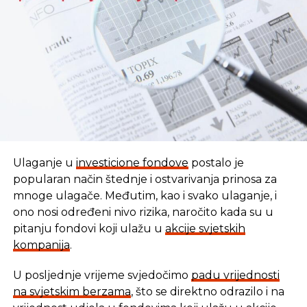
REKLAMA
Ulaganje u
investicione fondove
postalo je
popularan način štednje i ostvarivanja prinosa za
mnoge ulagače. Međutim, kao i svako ulaganje, i
ono nosi određeni nivo rizika, naročito kada su u
pitanju fondovi koji ulažu u
akcije svjetskih
kompanija
.
U posljednje vrijeme svjedočimo
padu vrijednosti
U vremenu kada tradicionalni oblici štednje nude
na svjetskim berzama
, što se direktno odrazilo i na
sve skromnije prinose, ovaj Fond se nameće kao