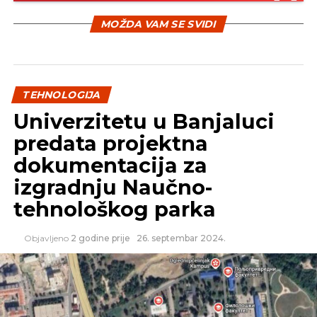
SLIČNE TEME:
MOŽDA VAM SE SVIDI
SLEDEĆI
Nova Discover karakteristika za pronalaženje
grupa u okviru FB
NE PROPUSTITE
Microsoft traži od korisnika da im pomognu
TEHNOLOGIJA
da pobjede Google
Univerzitetu u Banjaluci
predata projektna
dokumentacija za
izgradnju Naučno-
tehnološkog parka
Objavljeno
2 godine prije
26. septembar 2024.