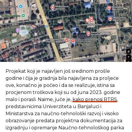
Projekat koji je najavljen još sredinom prošle
godine i čija je gradnja bila najavljena za proljeće
ove, konačno je počeo i da se realizuje, istina sa
procjenom troškova koji su od juna 2023. godine
malo i porasli. Naime, juče je,
kako prenosi RTRS
,
predstavnicima Univerziteta u Banjaluci i
Ministarstva za naučno-tehnološki razvoj i visoko
obrazovanje predata projektna dokumentacija za
izgradnju i opremanje Naučno-tehnološkog parka