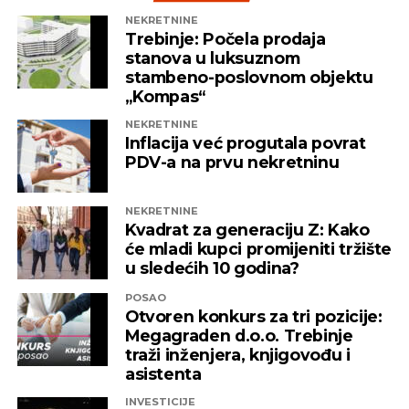
tendera.
NEKRETNINE
Trebinje: Počela prodaja
Capital
stanova u luksuznom
stambeno-poslovnom objektu
„Kompas“
REKLAMA
NEKRETNINE
Inflacija već progutala povrat
PDV-a na prvu nekretninu
NEKRETNINE
Kvadrat za generaciju Z: Kako
će mladi kupci promijeniti tržište
u sledećih 10 godina?
POSAO
Otvoren konkurs za tri pozicije:
Megagraden d.o.o. Trebinje
traži inženjera, knjigovođu i
asistenta
INVESTICIJE