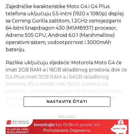
Zajedničke karakteristike Moto G4 i G4 Plus
telefona uključuju 5.5-inčni (1920 x 1080p) displej
sa Corning Gorilla zaštitom, 1.2GHz osmojezgarni
64-bitni Snapdragon 430 (MSM8937) procesor,
Adreno 505 GPU, Android 6.0.1 (Marshmallow)
operativni sistem, vodootpornost i 3000mAh
bateriju.
Razlike uključuju sljedeće: Motorola Moto G4 će
imati 2GB RAM-a i 16GB skladišnog prostora, dok će
G4 Plus imati 3GB RAM-a i 64GB skladišnog
prostora. Plus model ima i bolju kameru na
poleđini – od 16MP, naspram 13MP na G4 modelu,
dok su prednje kamere kod oba telefona 5MP.
NASTAVITE ČITATI
Moto G4 Plus će imati i senzor otiska prsta.
REKLAMA
Izvor: NextPowerUp