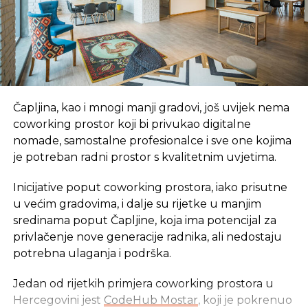
Cijene industrijskih proizvoda na stranom tržištu u
aprilu, u poređenju sa martom, niže su u energiji za
3,4 odsto, trajnim i netrajnim proizvodima za po 0,2
Čapljina, kao i mnogi manji gradovi, još uvijek nema
odsto, dok je rast zabilježen u intermedijarnim
coworking prostor koji bi privukao digitalne
proizvodima za 0,4 odsto.
nomade, samostalne profesionalce i sve one kojima
je potreban radni prostor s kvalitetnim uvjetima.
U aprilu ove, u poređenju sa istim mjesecom 2015.
godine, proizvođačke cijene industrijskih proizvoda
Inicijative poput coworking prostora, iako prisutne
opale su u energiji za 21,4 odsto, intermedijarnim
u većim gradovima, i dalje su rijetke u manjim
proizvodima za 6,1 odsto, kapitalnim proizvodima za
sredinama poput Čapljine, koja ima potencijal za
1,8 odsto, trajnim potrošakim dobrima za 0,8 odsto,
privlačenje nove generacije radnika, ali nedostaju
te netrajnim potrošačkim dobrima za 3,9 odsto.
potrebna ulaganja i podrška.
Jedan od rijetkih primjera coworking prostora u
Hercegovini jest
CodeHub Mostar
, koji je pokrenuo
Izvor: Srna