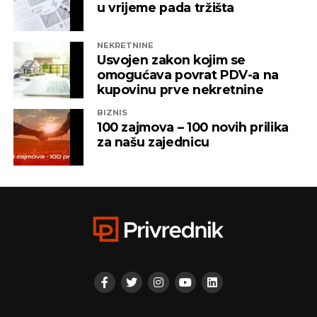
vlasništvu Alternativna televizija, “Una World” u
u vrijeme pada tržišta
čijem je vlasništvu bila “Una TV”.
NEKRETNINE
Iz “Infinity-ja” su tada saopštili da će bez posla ostati
Usvojen zakon kojim se
oko 800 ljudi, a spas su potražili u registrovanju
omogućava povrat PDV-a na
novih kompanija i promjenama vlasničke strukture,
kupovinu prve nekretnine
pretvarajućći dotatašnje rukovodioce u vlasnike.
BIZNIS
100 zajmova – 100 novih prilika
„Invictus“ su prije mjesec dana osnovali menadžeri
za našu zajednicu
„Prointera“ i „Siriusa”.
CAPITAL.BA
REKLAMA