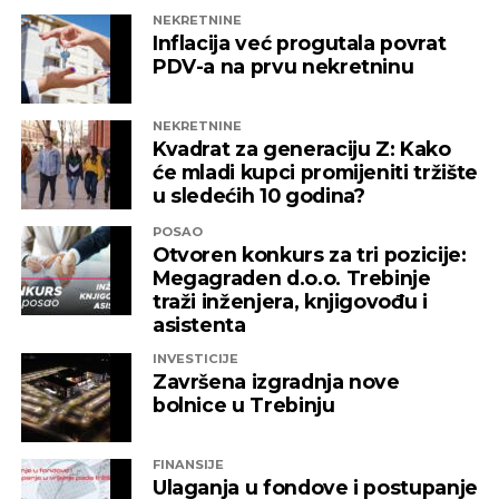
domaća kompanija u budućnosti ne bi bila
NEKRETNINE
izložena nezabilježenoj diskriminaciji”
,
Inflacija već progutala povrat
saopšteno je iz “Invictusa”.
PDV-a na prvu nekretninu
Kažu i da su sada izloženi potezima koji nemaju bilo
NEKRETNINE
kakve veze sa normalnim poslovanjem i
Kvadrat za generaciju Z: Kako
poštovanjem zakonskih normi, a da ih relevantne
će mladi kupci promijeniti tržište
institucije kao savjesnog poslovnog subjekta nisu u
u sledećih 10 godina?
stanju zaštiti, zbog čega moraju priznati da je teško
POSAO
pronaći adekvatniji odgovor koji ne bi uključivao
Otvoren konkurs za tri pozicije:
ozbiljnije rezove u samoj kompaniji.
Megagraden d.o.o. Trebinje
traži inženjera, knjigovođu i
Podsjetimo, 18. juna ove godine američka
asistenta
Kancelarija za kontrolu imovine stranaca OFAC
INVESTICIJE
uvela je sankcije nizu kompanija koje “čine mrežu
Završena izgradnja nove
podrške predsjedniku Republike Srpske Miloradu
bolnice u Trebinju
Dodiku”, a “Infinity International” se našao među
njima, skupa sa firmama “Infinity Media”, “Prointer
FINANSIJE
ITSS”, “Sirius 2010”, “Kaldera”, “K-2 Audio” u čijem je
Ulaganja u fondove i postupanje