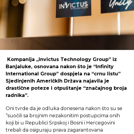
coworking prostori mogu uspješno djelovati i u
regijama koje nisu urbani centri, ali zahtijeva
podršku i ulaganja koja će omogućiti dugoročnu
održivost ovakvih inicijativa.
REKLAMA
Kompanija „Invictus Technology Group” iz
Banjaluke, osnovana nakon što je “Infinity
International Group” dospjela na “crnu listu”
Sjedinjenih Američkih Država najavila je
Ulaganje u coworking prostor u Čapljini moglo bi
drastične poteze i otpuštanje “značajnog broja
postati ključan korak prema stvaranju napredne
radnika”.
poslovne klime, privlačenju novih profesionalaca te
razvoja poslovnih veza koje bi mogle potaknuti
Oni tvrde da je odluka donesena nakon što su se
nove projekte i lokalnu ekonomiju.
“suočili sa brojnim nezakonitim postupcima onih
koji bi u Republici Srpskoj i Bosni i Hercegovini
trebali da osiguraju prava zagarantovana