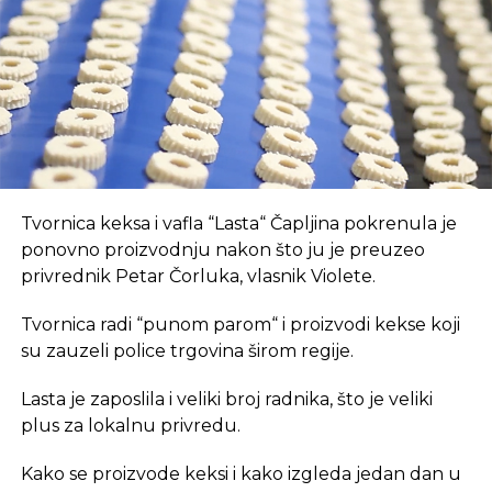
suvremeni način rada.
REKLAMA
U coworking prostoru, radnici su okruženi sličnim
Tvornica keksa i vafla “Lasta“ Čapljina pokrenula je
profesionalcima, što potiče produktivnost i radnu
ponovno proizvodnju nakon što ju je preuzeo
atmosferu koju je teško postići u kućnom
privrednik Petar Čorluka, vlasnik Violete.
okruženju.
Tvornica radi “punom parom“ i proizvodi kekse koji
Dodatna prednost coworkinga je umrežavanje i
su zauzeli police trgovina širom regije.
stvaranje novih poslovnih veza. Rad u zajedničkom
Lasta je zaposlila i veliki broj radnika, što je veliki
prostoru omogućava razmjenu ideja, kontakata i
plus za lokalnu privredu.
suradnji, čime coworking prostor postaje inkubator
novih poslovnih inicijativa.
Kako se proizvode keksi i kako izgleda jedan dan u