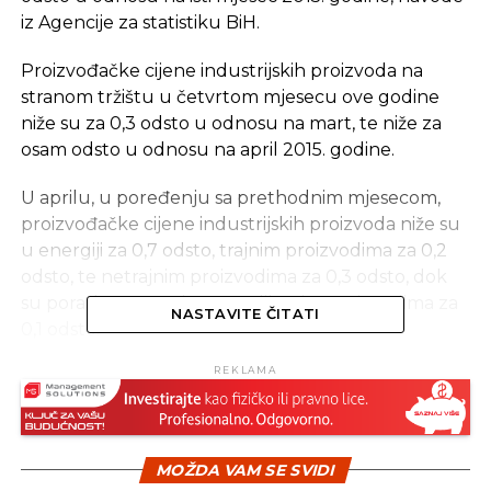
iz Agencije za statistiku BiH.
Proizvođačke cijene industrijskih proizvoda na
stranom tržištu u četvrtom mjesecu ove godine
niže su za 0,3 odsto u odnosu na mart, te niže za
osam odsto u odnosu na april 2015. godine.
U aprilu, u poređenju sa prethodnim mjesecom,
proizvođačke cijene industrijskih proizvoda niže su
u energiji za 0,7 odsto, trajnim proizvodima za 0,2
odsto, te netrajnim proizvodima za 0,3 odsto, dok
su porasle samo u intermedijarnim proizvodima za
NASTAVITE ČITATI
0,1 odsto.
REKLAMA
Proizvođačke cijene u aprilu ove, u odnosu na isti
mjesec prethodne godine, niže su u energiji za 6,9
odsto, intermedijarnim proizvodima za 4,8 odsto,
kapitalnim proizvodima za 1,4 odsto, te netrajnim
MOŽDA VAM SE SVIDI
proizvodima za 0,5 odsto, dok su porasle u trajnim