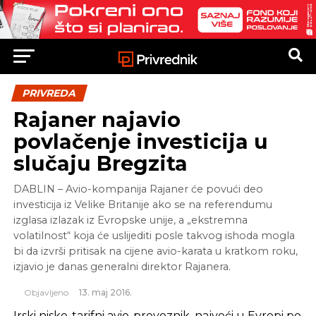
PRIVREDA
Rajaner najavio
povlačenje investicija u
slučaju Bregzita
DABLIN – Avio-kompanija Rajaner će povući deo
investicija iz Velike Britanije ako se na referendumu
izglasa izlazak iz Evropske unije, a „ekstremna
volatilnost“ koja će uslijediti posle takvog ishoda mogla
bi da izvrši pritisak na cijene avio-karata u kratkom roku,
izjavio je danas generalni direktor Rajanera.
Objavljeno
13. maj 2016.
Irski nisko-tarifni avio-prevoznik, najveći u Evropi po