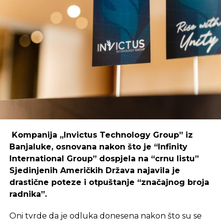
poduzetnika i kreativaca.
Primjer mostarskog CodeHuba pokazuje da
coworking prostori mogu uspješno djelovati i u
regijama koje nisu urbani centri, ali zahtijeva
podršku i ulaganja koja će omogućiti dugoročnu
održivost ovakvih inicijativa.
REKLAMA
Kompanija „Invictus Technology Group” iz
Banjaluke, osnovana nakon što je “Infinity
International Group” dospjela na “crnu listu”
Sjedinjenih Američkih Država najavila je
Ulaganje u coworking prostor u Čapljini moglo bi
drastične poteze i otpuštanje “značajnog broja
postati ključan korak prema stvaranju napredne
radnika”.
poslovne klime, privlačenju novih profesionalaca te
razvoja poslovnih veza koje bi mogle potaknuti
Oni tvrde da je odluka donesena nakon što su se
nove projekte i lokalnu ekonomiju.