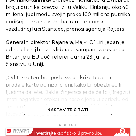
broju putnika, prevozi iz i u Veliku Britaniju oko 40
miliona ljudi među svojih preko 100 miliona putnika
godišnje, i ima najveću bazu u Londonskoj
vazdušnoj luci Stansted, prenosi agencija Rojters.
Generalni direktor Rajanera, Majkl O`Liri, jedan je
od najglasnijih biznis lidera u kampanji za ostanak
Britanije u EU uoči referenduma 23. juna o
članstvu u Uniji.
„Od 11. septembra, posle svake krize Rajaner
prodaje karte po nižoj cijeni, kako bi obezbijedili
ljudima da lete. Dakle, činjenica je da će to (Bregzit)
imati negativan efekat na naše cijene u periodu od
šest do 12 meseci, ali ćemo omogućiti ljudima
NASTAVITE ČITATI
letove“, rekao je O`Liri novinarima.
REKLAMA
„Dugoročan efekat je, ipak, da ćemo manje ulagati
u Velikoj Britaniji, sigurno ćemo prebaciti neke od