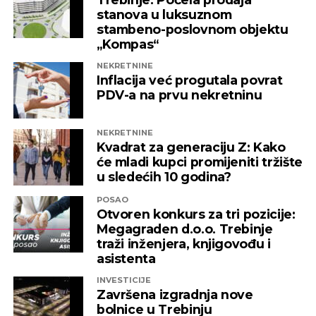
pravnog osnova. Baš zbog toga pozivamo sve
stanova u luksuznom
nadležne institucije da što prije pronađu
stambeno-poslovnom objektu
adekvatno rješenje kako ni jedna druga
„Kompas“
domaća kompanija u budućnosti ne bi bila
NEKRETNINE
izložena nezabilježenoj diskriminaciji”
,
Inflacija već progutala povrat
saopšteno je iz “Invictusa”.
PDV-a na prvu nekretninu
Kažu i da su sada izloženi potezima koji nemaju bilo
NEKRETNINE
kakve veze sa normalnim poslovanjem i
Kvadrat za generaciju Z: Kako
poštovanjem zakonskih normi, a da ih relevantne
će mladi kupci promijeniti tržište
institucije kao savjesnog poslovnog subjekta nisu u
u sledećih 10 godina?
stanju zaštiti, zbog čega moraju priznati da je teško
POSAO
pronaći adekvatniji odgovor koji ne bi uključivao
Otvoren konkurs za tri pozicije:
ozbiljnije rezove u samoj kompaniji.
Megagraden d.o.o. Trebinje
traži inženjera, knjigovođu i
Podsjetimo, 18. juna ove godine američka
asistenta
Kancelarija za kontrolu imovine stranaca OFAC
INVESTICIJE
uvela je sankcije nizu kompanija koje “čine mrežu
Završena izgradnja nove
podrške predsjedniku Republike Srpske Miloradu
bolnice u Trebinju