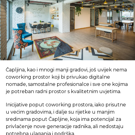
„Najveći deo kampanje Rajanera sprovodi se putem
i-mejla, baze klijenata, kojima se preporučuje da
glasaju za ostanak, jer smo duboko ubijeđeni da je
u najboljem interesu Velike Britanije da ostane u
Evropi“, rekao O`Liri, a prenosi Rojters.
Čapljina, kao i mnogi manji gradovi, još uvijek nema
coworking prostor koji bi privukao digitalne
SLIČNE TEME:
nomade, samostalne profesionalce i sve one kojima
je potreban radni prostor s kvalitetnim uvjetima.
SLEDEĆI
Zbog izdatih garancija iznad kapitala:
Agencija IGA suočena sa višemilionskim
Inicijative poput coworking prostora, iako prisutne
tužbama
u većim gradovima, i dalje su rijetke u manjim
sredinama poput Čapljine, koja ima potencijal za
NE PROPUSTITE
Privrednici iz BiH na sajmu poljoprivrede u
privlačenje nove generacije radnika, ali nedostaju
Novom Sadu
potrebna ulaganja i podrška.