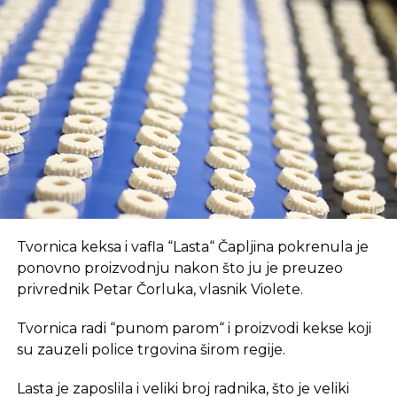
Prvo, oni pružaju brz internet i tehnološki
opremljen prostor, što je ključan preduvjet za
suvremeni način rada.
REKLAMA
U coworking prostoru, radnici su okruženi sličnim
Tvornica keksa i vafla “Lasta“ Čapljina pokrenula je
profesionalcima, što potiče produktivnost i radnu
ponovno proizvodnju nakon što ju je preuzeo
atmosferu koju je teško postići u kućnom
privrednik Petar Čorluka, vlasnik Violete.
okruženju.
Tvornica radi “punom parom“ i proizvodi kekse koji
Dodatna prednost coworkinga je umrežavanje i
su zauzeli police trgovina širom regije.
stvaranje novih poslovnih veza. Rad u zajedničkom
Lasta je zaposlila i veliki broj radnika, što je veliki
prostoru omogućava razmjenu ideja, kontakata i