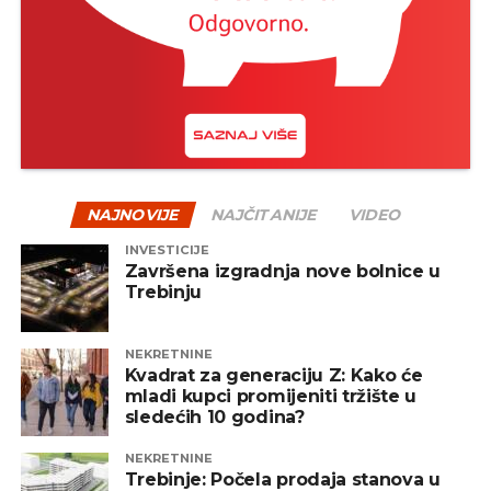
na kraju često nagrađeni.
Jedan od načina za ublažavanje rizika jeste
diverzifikacija – odnosno raspodjela sredstava na
više vrsta fondova, uključujući akcijske, obvezničke,
mješovite i alternativne fondove. Na taj način se
smanjuje zavisnost od jednog tržišta ili sektora, a
portfelj postaje otporniji na negativne oscilacije.
NAJNOVIJE
NAJČITANIJE
VIDEO
INVESTICIJE
REKLAMA
Završena izgradnja nove bolnice u
Trebinju
NEKRETNINE
Kvadrat za generaciju Z: Kako će
mladi kupci promijeniti tržište u
Zaključak
sledećih 10 godina?
Pad tržišta, iako može djelovati zabrinjavajuće,
NEKRETNINE
prirodan je dio investicionog procesa. Ulaganje
Trebinje: Počela prodaja stanova u