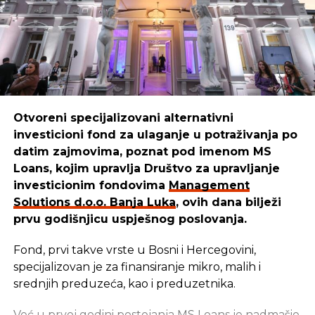
Otvoreni specijalizovani alternativni
investicioni fond za ulaganje u potraživanja po
datim zajmovima, poznat pod imenom MS
Loans, kojim upravlja Društvo za upravljanje
investicionim fondovima
Management
Solutions d.o.o. Banja Luka
, ovih dana bilježi
prvu godišnjicu uspješnog poslovanja.
Fond, prvi takve vrste u Bosni i Hercegovini,
specijalizovan je za finansiranje mikro, malih i
srednjih preduzeća, kao i preduzetnika.
Već u prvoj godini postojanja MS Loans je nadmašio