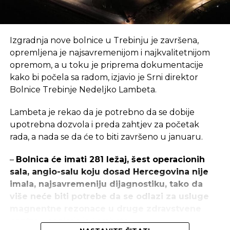
Izgradnja nove bolnice u Trebinju je završena,
opremljena je najsavremenijom i najkvalitetnijom
opremom, a u toku je priprema dokumentacije
kako bi počela sa radom, izjavio je Srni direktor
Bolnice Trebinje Nedeljko Lambeta.
Lambeta je rekao da je potrebno da se dobije
upotrebna dozvola i preda zahtjev za početak
rada, a nada se da će to biti završeno u januaru.
–
Bolnica će imati 281 ležaj, šest operacionih
sala, angio-salu koju dosad Hercegovina nije
imala, najsavremeniju dijagnostiku, tako da
više neće biti potrebe da se odlazi za usluge
magnentne rezonace u druge zdravstvene
centre
– naglasio je Lambeta.