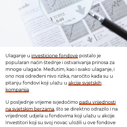
Ulaganje u
investicione fondove
postalo je
popularan način štednje i ostvarivanja prinosa za
mnoge ulagače. Međutim, kao i svako ulaganje, i
ono nosi određeni nivo rizika, naročito kada su u
pitanju fondovi koji ulažu u
akcije svjetskih
kompanija
.
U posljednje vrijeme svjedočimo
padu vrijednosti
U vremenu kada tradicionalni oblici štednje nude
na svjetskim berzama
, što se direktno odrazilo i na
sve skromnije prinose, ovaj Fond se nameće kao
vrijednost udjela u fondovima koji ulažu u akcije.
moderna alternativa svima koji žele da njihov novac
Investitori koji su svoj novac uložili u ove fondove
radi za njih, i da pritom podrže razvoj domaće