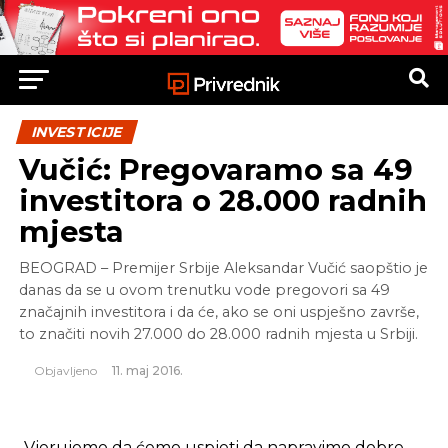
INVESTICIJE
Vučić: Pregovaramo sa 49
investitora o 28.000 radnih
mjesta
BEOGRAD – Premijer Srbije Aleksandar Vučić saopštio je
danas da se u ovom trenutku vode pregovori sa 49
značajnih investitora i da će, ako se oni uspješno završe,
to značiti novih 27.000 do 28.000 radnih mjesta u Srbiji.
Objavljeno
11. maj 2016.
„Vjerujemo da ćemo uspjeti da napravimo dobre