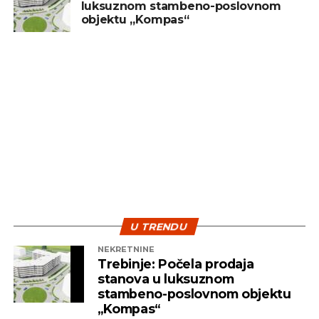
luksuznom stambeno-poslovnom
treba posmatrati kao dugoročan cilj, a ne kao
objektu „Kompas“
sredstvo za brzu zaradu. Ključ uspjeha leži u
diverzifikaciji i strpljenju – dvije najvažnije strategije
koje pomažu investitorima da izdrže turbulentna
vremena i ostvare pozitivne rezultate na duže
staze.
U TRENDU
NEKRETNINE
Trebinje: Počela prodaja
stanova u luksuznom
stambeno-poslovnom objektu
„Kompas“