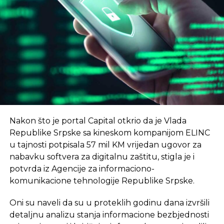
UNIBL, odnosno naši nastavnici i saradnici kroz
REKLAMA
angažman u kompanijama koje budu
smještene u NTP – istakao je Radoslav Gajanin,
rektor Univerziteta u Banjaluci
, prenosi RTRS.
Nikola Dragović, direktor Naučno-tehnološkog
–
Cilj je da u 2024. godini broj trgovaca poraste
parka Republike Srpske, najavio je, kako navodi
na preko 2.000, i da ukupan promet preko sajta
RTRS, još neke novine.
bude preko 70 mil EUR
– saopšteno je na
konferenciji u januaru.
–
Јedan od prvih programa koji će NTP uskoro
Nakon što je portal Capital otkrio da je Vlada
početi sprovoditi jeste program kampa za koji
eKapija
Republike Srpske sa kineskom kompanijom ELINC
intenzivno traje kampanja jedinstveni startap
u tajnosti potpisala 57 mil KM vrijedan ugovor za
program za mlade od 18 do 35 godina
– rekao je
nabavku softvera za digitalnu zaštitu, stigla je i
Dragović.
potvrda iz Agencije za informaciono-
Vlada Srpske je prošle godine usvojila informaciju o
komunikacione tehnologije Republike Srpske.
osnivanju prvog NTP u Srpskoj čiji je cilj ubrzan
Oni su naveli da su u proteklih godinu dana izvršili
tehnološki razvoj.
detaljnu analizu stanja informacione bezbjednosti