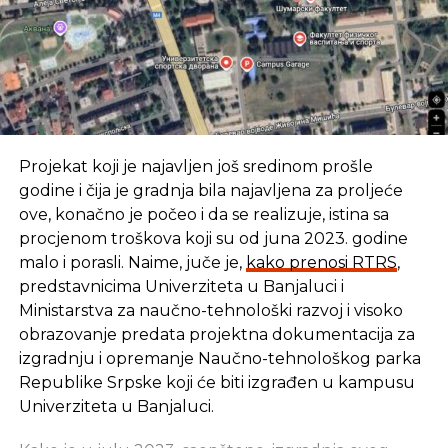
Sudionici ovog događaja danas su mogli čuti sve o
osnovama, praktičnim stranama i inovativnim
primjenama ovih tehnologija, što je dostupno na
tržištu, na koji način se primjenjuju i na koji ih način
mogu primjenjivati poduzetnici, dizajneri i kreativci
koji imaju ideje.
Posjetitelji su mogli pogledati i isprobati alate za
Projekat koji je najavljen još sredinom prošle
digitalnu fabrikaciju koje nudi budući FabLab u
godine i čija je gradnja bila najavljena za proljeće
INTERA-i TP Mostar – 3D printere, laserski
ove, konačno je počeo i da se realizuje, istina sa
rezač/graver, CNC strojeve, ručne power toolse i
procjenom troškova koji su od juna 2023. godine
dr.
malo i porasli. Naime, juče je,
kako prenosi RTRS
,
predstavnicima Univerziteta u Banjaluci i
Izvor: Akta.ba
Ministarstva za naučno-tehnološki razvoj i visoko
obrazovanje predata projektna dokumentacija za
izgradnju i opremanje Naučno-tehnološkog parka
SLIČNE TEME:
Republike Srpske koji će biti izgrađen u kampusu
SLEDEĆI
Univerziteta u Banjaluci.
Snapcaht, društvena mreža prestigla Twitter
NE PROPUSTITE