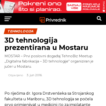
TEHNOLOGIJA
3D tehnologija
prezentirana u Mostaru
MOSTAR – Prvi poslovni događaj TehnoBiz Meetup
„Digitalna fabrikacija – 3D tehnologije“ organiziran je
jučer u Mostaru.
Objavljeno
3. jun 2016.
Po riječima dr. Igora Drstvenšeka sa Strojarskog
fakulteta u Mariboru, 3D tehnologija se počela
prvo primjenjivat u medicini i to za implatante