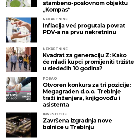
stambeno-poslovnom objektu
„Kompas“
REKLAMA
NEKRETNINE
Inflacija već progutala povrat
PDV-a na prvu nekretninu
NEKRETNINE
Kvadrat za generaciju Z: Kako
će mladi kupci promijeniti tržište
u sledećih 10 godina?
POSAO
Otvoren konkurs za tri pozicije:
Megagraden d.o.o. Trebinje
traži inženjera, knjigovođu i
asistenta
INVESTICIJE
Završena izgradnja nove
bolnice u Trebinju