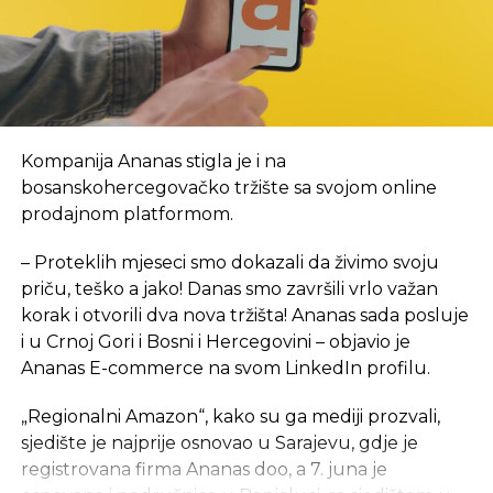
obezbijedila je sredstva za prvi period rada, a za
početak, kancelarije NTP-a biće u novom objektu
Arhitektonsko-građevinsko-geodetskog fakulteta i
Šumarskog fakulteta, u krugu Univerzitetskog
grada. Inače, lokacija je u neposrednoj blizini
budućeg objekta NTP, za koji je izrada projektno-
Kompanija Ananas stigla je i na
tehničke dokumentacije tada bila u toku. Tada je i
bosanskohercegovačko tržište sa svojom online
rečeno da se na proljeće 2024. godine planira
prodajnom platformom.
polaganje kamena temeljca za izgradnju ovog
objekta ukupne površine 7,5 hiljada kvadratnih
– Proteklih mjeseci smo dokazali da živimo svoju
metara, sa planiranim rokom od 24 mjeseca, a tada
priču, teško a jako! Danas smo završili vrlo važan
je procijenjeno da će okvirna vrijednost objekta
,
sa
korak i otvorili dva nova tržišta! Ananas sada posluje
neophodnom opremom i laboratorijom, iznositi 15
i u Crnoj Gori i Bosni i Hercegovini – objavio je
mil EUR.
Ananas E-commerce na svom LinkedIn profilu.
eKapija je ranije pisala da je Saudijski fond za razvoj
„Regionalni Amazon“, kako su ga mediji prozvali,
odobrio sredstva za dva projekta u Srpskoj
– jedan
sjedište je najprije osnovao u Sarajevu, gdje je
je izgradnja Studentskog centra u Foči, a drugi
registrovana firma Ananas doo, a 7. juna je
izgradnja Naučno-tehnološkog parka u Banjaluci.