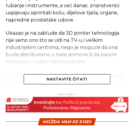
lubanje i instrumente, a već danas znanstvenici
uspijevaju isprintati kožu, dijelove tijela, organe,
napredne prostetske udove.
Ukazao je na zablude da 3D printer tehnologija
nije samo ono što se vidi na TV-u i velikim
industrijskim centrima, nego je moguće da ona
bude distribuirana u naše domove ili da barem
dostupna u našoj najbližoj okolini.
„Oni koji već posjeduju 3D printere pokazali su da
NASTAVITE ČITATI
je samo mašta granica, jer oni već printaju sve, od
kuća pa do sitnih figurica, igračaka i odjevnih
REKLAMA
predmeta“, dodao je Tomislav Hercigonja iz 3D
klastera 3D grupe Zagreb.
3D printeri su, kaže on, postali dostupni svima, i
MOŽDA VAM SE SVIDI
možete ga kupiti za 300 eura ili manje pa do onih
koje se kreću i do 2 milijuna eura, ovisno čime se