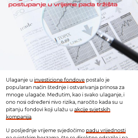
REKLAMA
Ulaganje u
investicione fondove
postalo je
popularan način štednje i ostvarivanja prinosa za
mnoge ulagače. Međutim, kao i svako ulaganje, i
ono nosi određeni nivo rizika, naročito kada su u
pitanju fondovi koji ulažu u
akcije svjetskih
kompanija
.
U posljednje vrijeme svjedočimo
padu vrijednosti
U vremenu kada tradicionalni oblici štednje nude
na svjetskim berzama
, što se direktno odrazilo i na