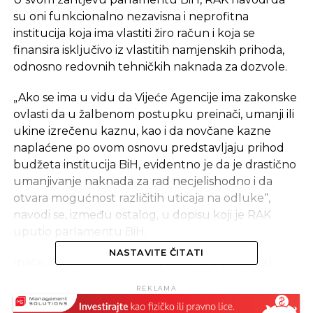
su oni funkcionalno nezavisna i neprofitna
institucija koja ima vlastiti žiro račun i koja se
finansira isključivo iz vlastitih namjenskih prihoda,
odnosno redovnih tehničkih naknada za dozvole.
„Ako se ima u vidu da Vijeće Agencije ima zakonske
ovlasti da u žalbenom postupku preinači, umanji ili
ukine izrečenu kaznu, kao i da novčane kazne
naplaćene po ovom osnovu predstavljaju prihod
budžeta institucija BiH, evidentno je da je drastično
umanjivanje naknada za rad necjelishodno i da
otvara mogućnost različitih uticaja na odluke“,
navodi se, između ostalog, u dopisu koji je RAK
uputio parlamentu BiH.
NASTAVITE ČITATI
Inače, do donošenja novog Zakona o platama i
naknadama u institucijama BiH, članovi Vijeća
REKLAMA
Regulatorne agencije za komunikacije mjesečno
su imali primanja od 900 KM, a predsjedavajući tog