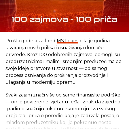
udovoljeno.
REKLAMA
Prošla godina za fond
MS Loans
bila je godina
stvaranja novih prilika i osnaživanja domaće
privrede. Kroz 100 odobrenih zajmova, pomogli su
preduzetnicima i malim i srednjim preduzećima da
„Ta odredba o visini naknade za članove upravnih i
svoje ideje pretvore u stvarnost — od samog
nadzornih odbora i drugih radnih tijela se mora
procesa osnivanja do proširenja proizvodnje i
primjenjivati, a sve mimo toga bilo bi kršenje
ulaganja u moderniju opremu.
zakona“, rekli su nam u Ministarstvu finansija i
trezora BiH.
Svaki zajam znači više od same finansijske podrške
— on je povjerenje, vjetar u leđa i znak da zajedno
Podsjećanja radi, Zakonom o platama i naknadama
gradimo snažniju lokalnu ekonomiju. Iza svakog
u institucijama BiH, mjesečna naknada članovima
broja stoji priča o porodici koja je zadržala posao, o
upravnih i nadzornih odbora te radnih tijela
mladom preduzetniku koji je pokrenuo nešto
ograničena je na maksimalno 475 KM.