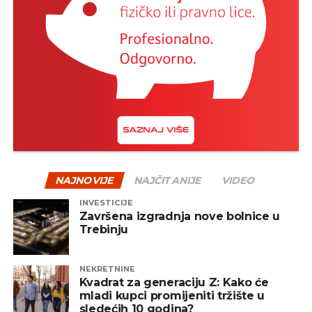
tok – nakon pada uglavnom slijedi oporavak, a
istorija je više puta pokazala da su strpljivi investitori
na kraju često nagrađeni.
Jedan od načina za ublažavanje rizika jeste
diverzifikacija – odnosno raspodjela sredstava na
više vrsta fondova, uključujući akcijske, obvezničke,
mješovite i alternativne fondove. Na taj način se
smanjuje zavisnost od jednog tržišta ili sektora, a
portfelj postaje otporniji na negativne oscilacije.
NAJNOVIJE
NAJČITANIJE
VIDEO
INVESTICIJE
REKLAMA
Završena izgradnja nove bolnice u
Trebinju
NEKRETNINE
Kvadrat za generaciju Z: Kako će
mladi kupci promijeniti tržište u
Zaključak
sledećih 10 godina?