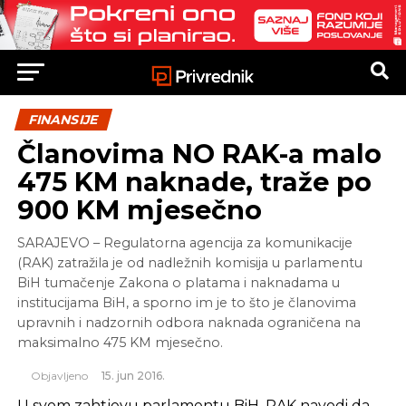
FINANSIJE
Članovima NO RAK-a malo
475 KM naknade, traže po
900 KM mjesečno
SARAJEVO – Regulatorna agencija za komunikacije
(RAK) zatražila je od nadležnih komisija u parlamentu
BiH tumačenje Zakona o platama i naknadama u
institucijama BiH, a sporno im je to što je članovima
upravnih i nadzornih odbora naknada ograničena na
maksimalno 475 KM mjesečno.
Objavljeno
15. jun 2016.
U svom zahtjevu parlamentu BiH, RAK navodi da