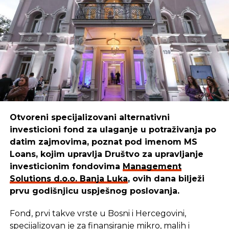
efikasnosti.”
NE PROPUSTITE
Počela isplata invalidnina i boračkog dodatka
Boško
ističe:
u RS
“Mi smo sredstva iskoristili da kreiramo,
unaprijedimo i pustimo u izdavaštvo udžbenike za
djecu, prilagođene raznim uzrastima. Danas naši
udžbenici pomažu mnogim mališanima da lakše
uče i odrastaju.”
Otvoreni specijalizovani alternativni
investicioni fond za ulaganje u potraživanja po
REKLAMA
datim zajmovima, poznat pod imenom MS
Loans, kojim upravlja Društvo za upravljanje
investicionim fondovima
Management
Solutions d.o.o. Banja Luka
, ovih dana bilježi
prvu godišnjicu uspješnog poslovanja.
Cilj u
Management Solutions
-u ostaje isti: da
budemo pouzdan partner onima koji stvaraju,
Fond, prvi takve vrste u Bosni i Hercegovini,
razvijaju i unaprjeđuju našu zajednicu. Zato
specijalizovan je za finansiranje mikro, malih i