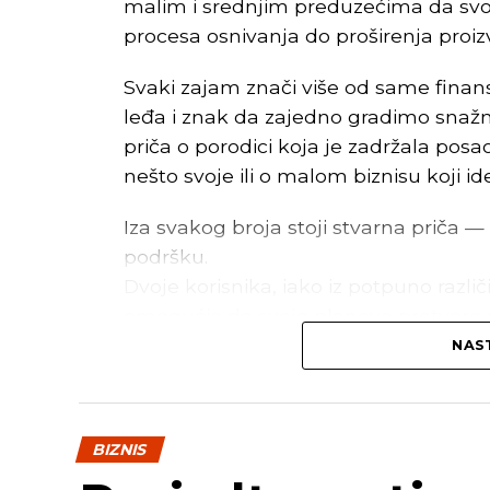
malim i srednjim preduzećima da svo
procesa osnivanja do proširenja proi
Svaki zajam znači više od same finans
leđa i znak da zajedno gradimo snažni
priča o porodici koja je zadržala pos
nešto svoje ili o malom biznisu koji id
Iza svakog broja stoji stvarna priča — i
podršku.
Dvoje korisnika, iako iz potpuno različ
omogućio da svoje planove pretvore u 
NAST
“Nama ovaj zajam nije bio samo finan
krenemo naprijed, razvijemo svoje ide
poručuju
Dragan D.
, vlasnik poljopri
BIZNIS
mlad čovjek koji se bavi izdavaštvom.