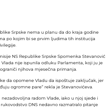
ublike Srpske nema u planu da do kraja godine
 po kojim bi se prvim ljudima tih institucija
vilegije.
omisije NS Republike Srpske Spomenka Stevanović
 Vlada nije ispunila odluku Parlamenta, koji ju je
ograniči njihova mjesečna primanja.
ke da opomene Vladu da ispoštuje zaključak, jer
rađuju ogromne pare“ rekla je Stevanovićeva.
 nezadovoljna radom Vlade, iako u njoj sjede i
uže rukovodstvo DNS nedavno razmatralo pitanje