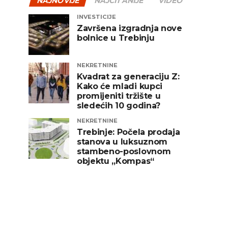
NAJNOVIJE
NAJČITANIJE
VIDEO
INVESTICIJE
Završena izgradnja nove
bolnice u Trebinju
NEKRETNINE
Kvadrat za generaciju Z:
Kako će mladi kupci
promijeniti tržište u
sledećih 10 godina?
NEKRETNINE
Trebinje: Počela prodaja
stanova u luksuznom
stambeno-poslovnom
objektu „Kompas“