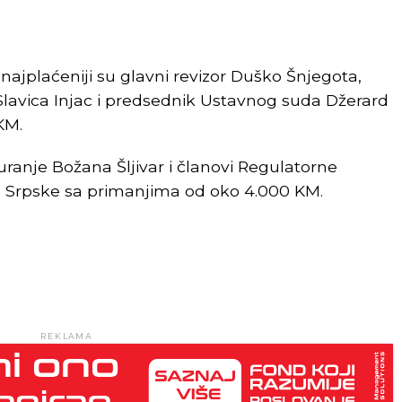
ajplaćeniji su glavni revizor Duško Šnjegota,
Slavica Injac i predsednik Ustavnog suda Džerard
KM.
guranje Božana Šljivar i članovi Regulatorne
e Srpske sa primanjima od oko 4.000 KM.
REKLAMA