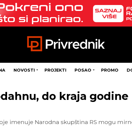
NA
NOVOSTI
PROJEKTI
POSAO
PROMO
D
dahnu, do kraja godine 
oje imenuje Narodna skupština RS mogu mirno 