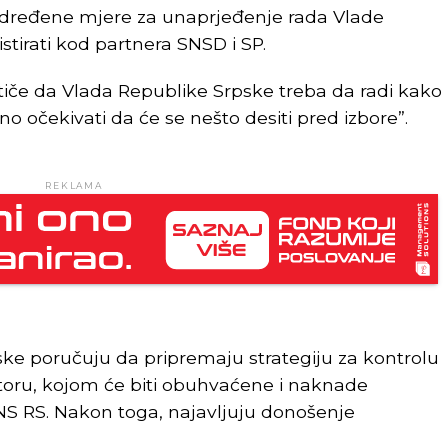
i određene mjere za unaprjeđenje rada Vlade
stirati kod partnera SNSD i SP.
tiče da Vlada Republike Srpske treba da radi kako
rno očekivati da će se nešto desiti pred izbore”.
REKLAMA
ke poručuju da pripremaju strategiju za kontrolu
toru, kojom će biti obuhvaćene i naknade
 NS RS. Nakon toga, najavljuju donošenje