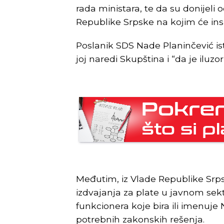
rada ministara, te da su donijel
Republike Srpske na kojim će insi
Poslanik SDS Nade Planinčević is
joj naredi Skupština i “da je iluzo
Međutim, iz Vlade Republike Srps
izdvajanja za plate u javnom sek
funkcionera koje bira ili imenuje
potrebnih zakonskih rešenja.