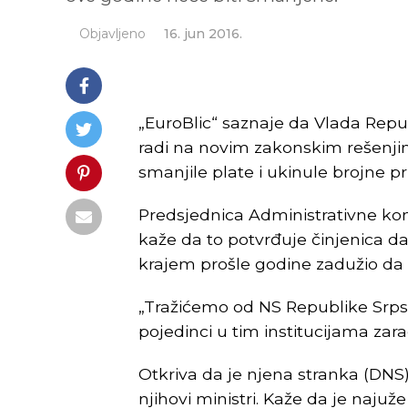
Objavljeno
16. jun 2016.
„EuroBlic“ saznaje da Vlada Rep
radi na novim zakonskim rešenjima
smanjile plate i ukinule brojne pri
Predsjednica Administrativne k
kaže da to potvrđuje činjenica da
krajem prošle godine zadužio da 
„Tražićemo od NS Republike Srps
pojedinci u tim institucijama za
Otkriva da je njena stranka (DNS)
njihovi ministri. Kaže da je naj