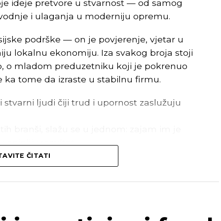
je ideje pretvore u stvarnost — od samog
zvodnje i ulaganja u moderniju opremu.
ijske podrške — on je povjerenje, vjetar u
ju lokalnu ekonomiju. Iza svakog broja stoji
ao, o mladom preduzetniku koji je pokrenuo
e ka tome da izraste u stabilnu firmu.
 stvarni ljudi čiji trud i upornost zaslužuju
itih branši, slažu se u jednom: zajam im je
opipljiv rezultat.
AVITE ČITATI
sijska pomoć – bio je pokretač da hrabro
je i ostvarimo ono što smo dugo planirali.”
–
vrednog gazdinstva, i
Boško B.
, perspektivan