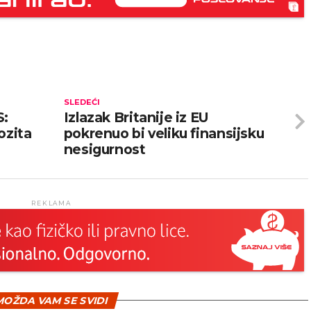
SLEDEĆI
S:
Izlazak Britanije iz EU
ozita
pokrenuo bi veliku finansijsku
nesigurnost
REKLAMA
OŽDA VAM SE SVIDI