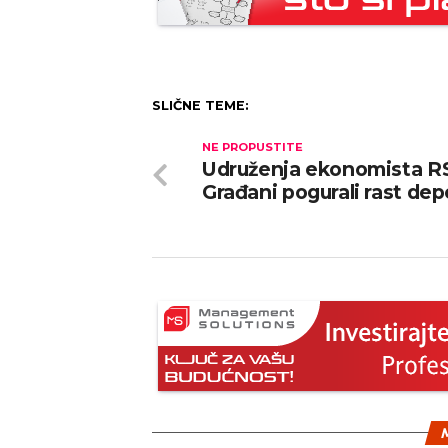
SLIČNE TEME:
NE PROPUSTITE
Udruženja ekonomista R
Građani pogurali rast dep
M