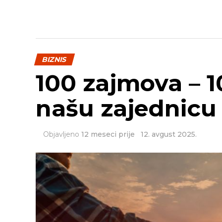
BIZNIS
100 zajmova – 1
našu zajednicu
Objavljeno
12 meseci prije
12. avgust 2025.