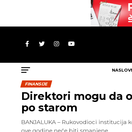
NASLOV
FINANSIJE
Direktori mogu da o
po starom
BANJALUKA – Rukovodioci institucija k
ove godine neće biti smanjene.