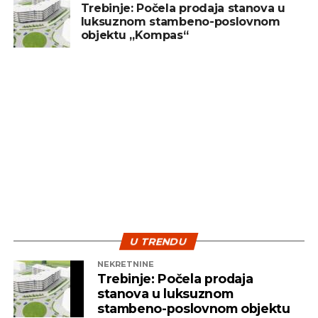
prirodan je dio investicionog procesa. Ulaganje
Trebinje: Počela prodaja stanova u
luksuznom stambeno-poslovnom
treba posmatrati kao dugoročan cilj, a ne kao
objektu „Kompas“
sredstvo za brzu zaradu. Ključ uspjeha leži u
diverzifikaciji i strpljenju – dvije najvažnije strategije
koje pomažu investitorima da izdrže turbulentna
vremena i ostvare pozitivne rezultate na duže
staze.
U TRENDU
NEKRETNINE
Trebinje: Počela prodaja
stanova u luksuznom
stambeno-poslovnom objektu