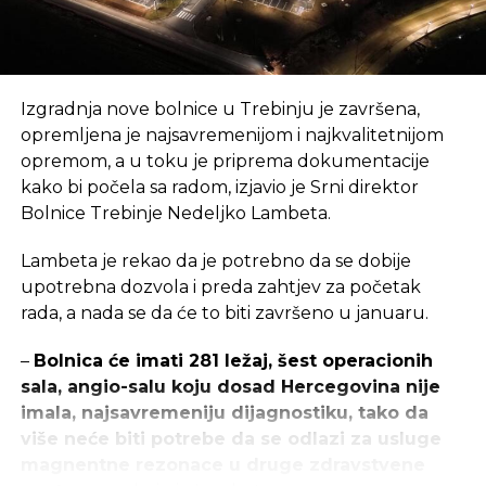
SLIČNE TEME:
SLEDEĆI
Izgradnja nove bolnice u Trebinju je završena,
Izgradnja parkinga u Kreševu
opremljena je najsavremenijom i najkvalitetnijom
NE PROPUSTITE
opremom, a u toku je priprema dokumentacije
Dubai gradi najveću solarnu elektranu na
kako bi počela sa radom, izjavio je Srni direktor
svijetu
Bolnice Trebinje Nedeljko Lambeta.
Lambeta je rekao da je potrebno da se dobije
upotrebna dozvola i preda zahtjev za početak
rada, a nada se da će to biti završeno u januaru.
–
Bolnica će imati 281 ležaj, šest operacionih
sala, angio-salu koju dosad Hercegovina nije
imala, najsavremeniju dijagnostiku, tako da
više neće biti potrebe da se odlazi za usluge
magnentne rezonace u druge zdravstvene