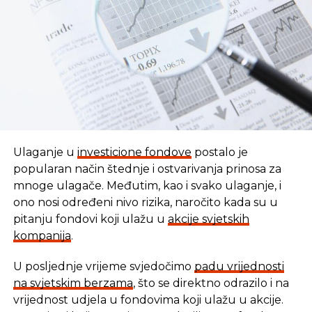
REKLAMA
Ulaganje u
investicione fondove
postalo je
popularan način štednje i ostvarivanja prinosa za
mnoge ulagače. Međutim, kao i svako ulaganje, i
ono nosi određeni nivo rizika, naročito kada su u
pitanju fondovi koji ulažu u
akcije svjetskih
kompanija
.
U posljednje vrijeme svjedočimo
padu vrijednosti
U vremenu kada tradicionalni oblici štednje nude
na svjetskim berzama
, što se direktno odrazilo i na
sve skromnije prinose, ovaj Fond se nameće kao
vrijednost udjela u fondovima koji ulažu u akcije.
moderna alternativa svima koji žele da njihov novac