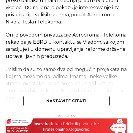
preko banaka u mala i srednja preduzeća uložiti
više od 100 miliona, a pokazuje interesovanje i za
privatizaciju velikih sistema, poput Aerodroma
Nikola Tesla i Telekoma.
On je povodom privatizacije Aerodroma i Telekoma
rekao da je EBRD u kontaktu sa Vladom, sa kojom
saradjuje i u domenu upravljanja, reforme državne
uprave i javnih preduzeća.
„Mislim da su to samo dva od mogućih projekata na
kojima možemo da radimo. Imamo i neke velike
strane investicije i nadamo se da će odlučiti da
dođu u Srbiju, rekao je Berg i dodao da je dolazak
Kine u ovaj deo sveta veoma koristan“.
NASTAVITE ČITATI
Berg je podsjetio da je Kina nedavno postala
REKLAMA
deoničar EBRD-a i dodao da se nada saradnji i sa
kineskim investitorima koji dolaze u ovaj region.