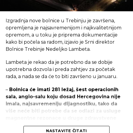
Izgradnja nove bolnice u Trebinju je završena,
opremljena je najsavremenijom i najkvalitetnijom
opremom, a u toku je priprema dokumentacije
kako bi počela sa radom, izjavio je Srni direktor
Bolnice Trebinje Nedeljko Lambeta.
Lambeta je rekao da je potrebno da se dobije
upotrebna dozvola i preda zahtjev za početak
rada, a nada se da će to biti završeno u januaru.
–
Bolnica će imati 281 ležaj, šest operacionih
sala, angio-salu koju dosad Hercegovina nije
imala, najsavremeniju dijagnostiku, tako da
više neće biti potrebe da se odlazi za usluge
magnentne rezonace u druge zdravstvene
centre
– naglasio je Lambeta.
NASTAVITE ČITATI