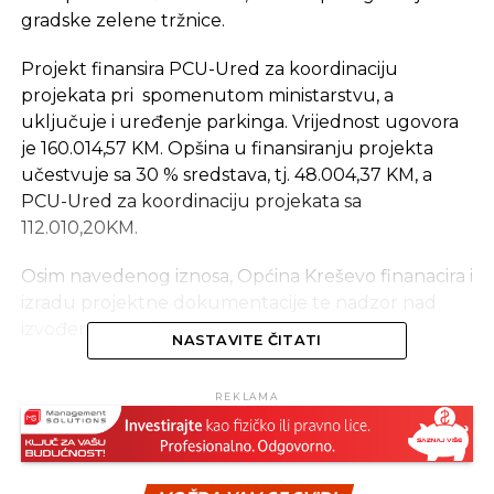
gradske zelene tržnice.
Projekt finansira PCU-Ured za koordinaciju
projekata pri spomenutom ministarstvu, a
uključuje i uređenje parkinga. Vrijednost ugovora
je 160.014,57 KM. Opšina u finansiranju projekta
učestvuje sa 30 % sredstava, tj. 48.004,37 KM, a
PCU-Ured za koordinaciju projekata sa
112.010,20KM.
Osim navedenog iznosa, Općina Kreševo finanacira i
izradu projektne dokumentacije te nadzor nad
izvođenjem radova.
NASTAVITE ČITATI
Radove na izgradnji tržnice i parkinga izvelo je
REKLAMA
preduzeće „Miličević“ d.o.o iz Kreševa.
Izvor: Akta.ba