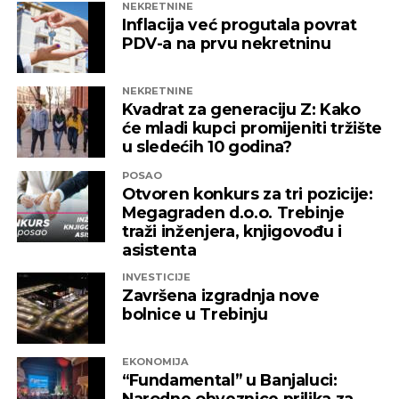
NEKRETNINE
Inflacija već progutala povrat
PDV-a na prvu nekretninu
NEKRETNINE
Kvadrat za generaciju Z: Kako
će mladi kupci promijeniti tržište
u sledećih 10 godina?
POSAO
Otvoren konkurs za tri pozicije:
Megagraden d.o.o. Trebinje
traži inženjera, knjigovođu i
asistenta
INVESTICIJE
Završena izgradnja nove
bolnice u Trebinju
EKONOMIJA
“Fundamental” u Banjaluci:
Narodne obveznice prilika za