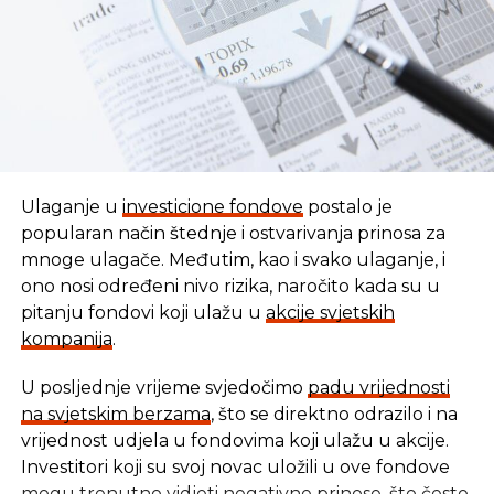
Ulaganje u
investicione fondove
postalo je
popularan način štednje i ostvarivanja prinosa za
mnoge ulagače. Međutim, kao i svako ulaganje, i
ono nosi određeni nivo rizika, naročito kada su u
pitanju fondovi koji ulažu u
akcije svjetskih
kompanija
.
U posljednje vrijeme svjedočimo
padu vrijednosti
U vremenu kada tradicionalni oblici štednje nude
na svjetskim berzama
, što se direktno odrazilo i na
sve skromnije prinose, ovaj Fond se nameće kao
vrijednost udjela u fondovima koji ulažu u akcije.
moderna alternativa svima koji žele da njihov novac
Investitori koji su svoj novac uložili u ove fondove
radi za njih, i da pritom podrže razvoj domaće
mogu trenutno vidjeti negativne prinose, što često