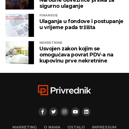
sigurno ulaganje
FINANSIJE
Ulaganja u fondove i postupanje
u vrijeme pada tržišta
NEKRETNINE
Usvojen zakon kojim se
omogućava povrat PDV-a na
kupovinu prve nekretnine
MARKETING
O NAMA
OSTALO
IMPRESSUM