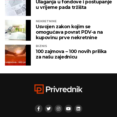
Ulaganja u fondove i postupanje
u vrijeme pada tržišta
NEKRETNINE
Usvojen zakon kojim se
omogućava povrat PDV-a na
kupovinu prve nekretnine
BIZNIS
100 zajmova – 100 novih prilika
za našu zajednicu