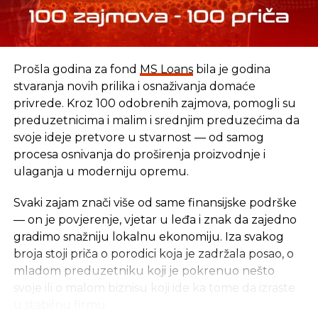
Prošla godina za fond
MS Loans
bila je godina
stvaranja novih prilika i osnaživanja domaće
privrede. Kroz 100 odobrenih zajmova, pomogli su
preduzetnicima i malim i srednjim preduzećima da
svoje ideje pretvore u stvarnost — od samog
procesa osnivanja do proširenja proizvodnje i
ulaganja u moderniju opremu.
Svaki zajam znači više od same finansijske podrške
— on je povjerenje, vjetar u leđa i znak da zajedno
gradimo snažniju lokalnu ekonomiju. Iza svakog
broja stoji priča o porodici koja je zadržala posao, o
mladom preduzetniku koji je pokrenuo nešto
svoje ili o malom biznisu koji ide ka tome da izraste
u stabilnu firmu.