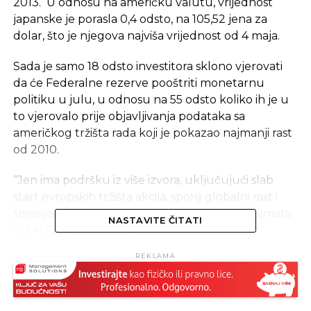
2013. U odnosu na američku valutu, vrijednost
japanske je porasla 0,4 odsto, na 105,52 jena za
dolar, što je njegova najviša vrijednost od 4 maja.
Sada je samo 18 odsto investitora sklono vjerovati
da će Federalne rezerve pooštriti monetarnu
politiku u julu, u odnosu na 55 odsto koliko ih je u
to vjerovalo prije objavljivanja podataka sa
američkog tržišta rada koji je pokazao najmanji rast
od 2010.
“Jen ima podršku iz više izvora, uključujući slab
start evropskih tržišta akcija, sporiji globalni rast i
smanjena očekivanja po pitanju povećanja kamata
NASTAVITE ČITATI
u SAD”, kaže Lee Hardman, strateg u Tokyo-
Mitsubishi UFJ sa sedištem u Londonu.
REKLAMA
Kako rizici na finansijskim tržištima rastu, jen bi
mogao dodatno ojačati, što bi moglo prisiliti
japanske monetarne vlasti da intervenišu na tržištu