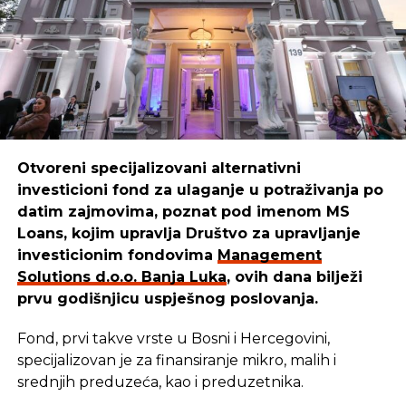
Boško
ističe:
“Mi smo sredstva iskoristili da kreiramo,
unaprijedimo i pustimo u izdavaštvo udžbenike za
djecu, prilagođene raznim uzrastima. Danas naši
udžbenici pomažu mnogim mališanima da lakše
uče i odrastaju.”
Otvoreni specijalizovani alternativni
investicioni fond za ulaganje u potraživanja po
REKLAMA
datim zajmovima, poznat pod imenom MS
Loans, kojim upravlja Društvo za upravljanje
investicionim fondovima
Management
Solutions d.o.o. Banja Luka
, ovih dana bilježi
prvu godišnjicu uspješnog poslovanja.
Cilj u
Management Solutions
-u ostaje isti: da
budemo pouzdan partner onima koji stvaraju,
Fond, prvi takve vrste u Bosni i Hercegovini,
razvijaju i unaprjeđuju našu zajednicu. Zato
specijalizovan je za finansiranje mikro, malih i
nastavljaju istim putem — jer kada ulažu u ljude i
srednjih preduzeća, kao i preduzetnika.
njihove ideje, ulažu u budućnost svih nas –