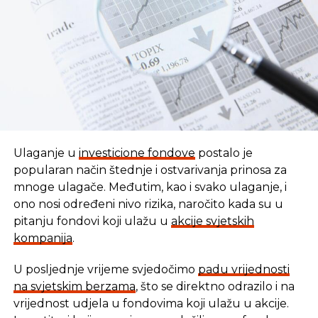
REKLAMA
Ulaganje u
investicione fondove
postalo je
popularan način štednje i ostvarivanja prinosa za
mnoge ulagače. Međutim, kao i svako ulaganje, i
ono nosi određeni nivo rizika, naročito kada su u
pitanju fondovi koji ulažu u
akcije svjetskih
kompanija
.
U posljednje vrijeme svjedočimo
padu vrijednosti
U vremenu kada tradicionalni oblici štednje nude
na svjetskim berzama
, što se direktno odrazilo i na
sve skromnije prinose, ovaj Fond se nameće kao
vrijednost udjela u fondovima koji ulažu u akcije.
moderna alternativa svima koji žele da njihov novac