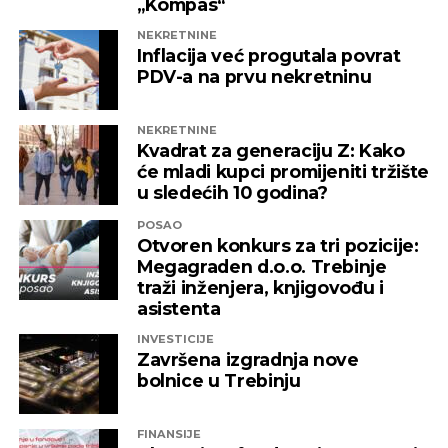
„Kompas“
NEKRETNINE
Inflacija već progutala povrat
PDV-a na prvu nekretninu
NEKRETNINE
Kvadrat za generaciju Z: Kako
će mladi kupci promijeniti tržište
u sledećih 10 godina?
POSAO
Otvoren konkurs za tri pozicije:
Megagraden d.o.o. Trebinje
traži inženjera, knjigovođu i
asistenta
INVESTICIJE
Završena izgradnja nove
bolnice u Trebinju
FINANSIJE