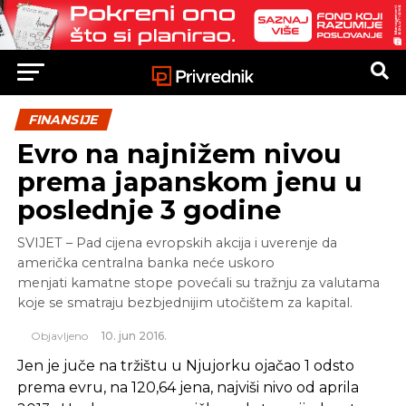
FINANSIJE
Evro na najnižem nivou
prema japanskom jenu u
poslednje 3 godine
SVIJET – Pad cijena evropskih akcija i uverenje da
američka centralna banka neće uskoro
menjati kamatne stope povećali su tražnju za valutama
koje se smatraju bezbjednijim utočištem za kapital.
Objavljeno
10. jun 2016.
Jen je juče na tržištu u Njujorku ojačao 1 odsto
prema evru, na 120,64 jena, najviši nivo od aprila