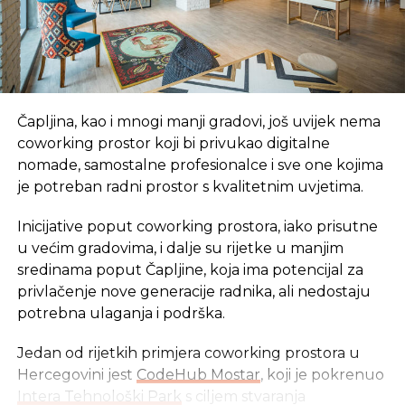
Govoreći o mogućem doprinosu sastanka
unapređenju poslovnog ambijenta, on je primjetio
da se nalazimo u izazovnim vremenima, i globalno i
u regionu, pa bi baš zato Kongres mogao da bude
šansa da se neke stvari poboljšaju.
Čapljina, kao i mnogi manji gradovi, još uvijek nema
coworking prostor koji bi privukao digitalne
– Manje više, sve zemlje su suočene sa ekonomskim
nomade, samostalne profesionalce i sve one kojima
izazovima, krizama kad je reč o budžetskoj
je potreban radni prostor s kvalitetnim uvjetima.
stabilnosti, a takođe, u mnogima od njih postoji i
određeni stepen političkih nestabilnosti. Kongres je
Inicijative poput coworking prostora, iako prisutne
šansa da pokušamo da napravimo pozitivne
u većim gradovima, i dalje su rijetke u manjim
pomake i da uputimo poruke, kao ljudi koji
sredinama poput Čapljine, koja ima potencijal za
upravljaju biznisom, kakvu to mi želimo političku i
privlačenje nove generacije radnika, ali nedostaju
društvenu stabilnost kako bi se biznis razvijao,
potrebna ulaganja i podrška.
rekao je Raičković.
Jedan od rijetkih primjera coworking prostora u
– Cilj predstojećeg Kongresa je, kako je rekao, da se
Hercegovini jest
CodeHub Mostar
, koji je pokrenuo
čuje glas menadžera i lidera.
Intera Tehnološki Park
s ciljem stvaranja