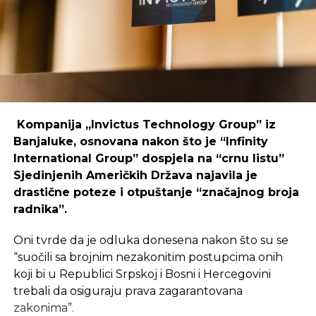
regijama koje nisu urbani centri, ali zahtijeva
podršku i ulaganja koja će omogućiti dugoročnu
održivost ovakvih inicijativa.
REKLAMA
Kompanija „Invictus Technology Group” iz
Banjaluke, osnovana nakon što je “Infinity
International Group” dospjela na “crnu listu”
Sjedinjenih Američkih Država najavila je
Ulaganje u coworking prostor u Čapljini moglo bi
drastične poteze i otpuštanje “značajnog broja
postati ključan korak prema stvaranju napredne
radnika”.
poslovne klime, privlačenju novih profesionalaca te
razvoja poslovnih veza koje bi mogle potaknuti
Oni tvrde da je odluka donesena nakon što su se
nove projekte i lokalnu ekonomiju.
“suočili sa brojnim nezakonitim postupcima onih
koji bi u Republici Srpskoj i Bosni i Hercegovini
trebali da osiguraju prava zagarantovana
zakonima”.