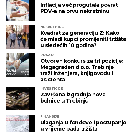
izložena nezabilježenoj diskriminaciji”
,
Inflacija već progutala povrat
saopšteno je iz “Invictusa”.
PDV-a na prvu nekretninu
Kažu i da su sada izloženi potezima koji nemaju bilo
NEKRETNINE
kakve veze sa normalnim poslovanjem i
Kvadrat za generaciju Z: Kako
poštovanjem zakonskih normi, a da ih relevantne
će mladi kupci promijeniti tržište
institucije kao savjesnog poslovnog subjekta nisu u
u sledećih 10 godina?
stanju zaštiti, zbog čega moraju priznati da je teško
POSAO
pronaći adekvatniji odgovor koji ne bi uključivao
Otvoren konkurs za tri pozicije:
ozbiljnije rezove u samoj kompaniji.
Megagraden d.o.o. Trebinje
traži inženjera, knjigovođu i
Podsjetimo, 18. juna ove godine američka
asistenta
Kancelarija za kontrolu imovine stranaca OFAC
INVESTICIJE
uvela je sankcije nizu kompanija koje “čine mrežu
Završena izgradnja nove
podrške predsjedniku Republike Srpske Miloradu
bolnice u Trebinju
Dodiku”, a “Infinity International” se našao među
njima, skupa sa firmama “Infinity Media”, “Prointer
FINANSIJE
ITSS”, “Sirius 2010”, “Kaldera”, “K-2 Audio” u čijem je
Ulaganja u fondove i postupanje
vlasništvu Alternativna televizija, “Una World” u
u vrijeme pada tržišta