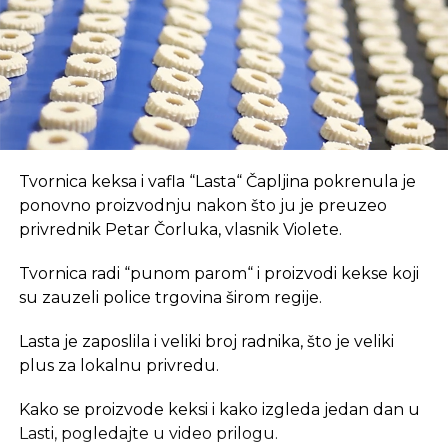
REKLAMA
Izvor: Blic.rs
SLIČNE TEME:
U coworking prostoru, radnici su okruženi sličnim
Tvornica keksa i vafla “Lasta“ Čapljina pokrenula je
SLEDEĆI
Mraz nanio oko 50 miliona KM štete
profesionalcima, što potiče produktivnost i radnu
ponovno proizvodnju nakon što ju je preuzeo
voćnjacima
atmosferu koju je teško postići u kućnom
privrednik Petar Čorluka, vlasnik Violete.
okruženju.
NE PROPUSTITE
Tvornica radi “punom parom“ i proizvodi kekse koji
Milion evra za najbolju biznis ideju
Dodatna prednost coworkinga je umrežavanje i
su zauzeli police trgovina širom regije.
stvaranje novih poslovnih veza. Rad u zajedničkom
Lasta je zaposlila i veliki broj radnika, što je veliki
prostoru omogućava razmjenu ideja, kontakata i
plus za lokalnu privredu.
suradnji, čime coworking prostor postaje inkubator
novih poslovnih inicijativa.
Kako se proizvode keksi i kako izgleda jedan dan u
Lasti, pogledajte u video prilogu.
Također, prisutnost digitalnih nomada u coworking