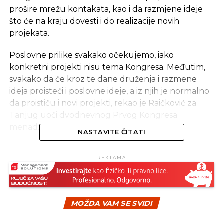
prošire mrežu kontakata, kao i da razmjene ideje
što će na kraju dovesti i do realizacije novih
projekata.
Poslovne prilike svakako očekujemo, iako
konkretni projekti nisu tema Kongresa. Međutim,
svakako da će kroz te dane druženja i razmene
ideja proisteći i poslovne ideje, a iz njih je normalno
da proističu i novi projekti, rekao je Raičković za
Tanjug uoči dvodnevnog Prvog Kongresa
menadžera.
NASTAVITE ČITATI
Na otvaranju Kongresa, pored domaćina, govoriće
REKLAMA
predsjednik Evropske konfederacije menadžera
Ludger Rame, predsednik Evropske menadžment
asocijacije Dinos Lambrinopulos, predsjednik
Srpske asocijacije menadžera Milan Petrović, kao i
MOŽDA VAM SE SVIDI
glavni menadžer Hrvatske asocijacije menadžera i
preduzetnika Esad Čolaković.