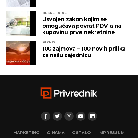
čijem je vlasništvu bila “Una TV”.
NEKRETNINE
Iz “Infinity-ja” su tada saopštili da će bez posla ostati
Usvojen zakon kojim se
oko 800 ljudi, a spas su potražili u registrovanju
omogućava povrat PDV-a na
novih kompanija i promjenama vlasničke strukture,
kupovinu prve nekretnine
pretvarajućći dotatašnje rukovodioce u vlasnike.
BIZNIS
100 zajmova – 100 novih prilika
„Invictus“ su prije mjesec dana osnovali menadžeri
za našu zajednicu
„Prointera“ i „Siriusa”.
CAPITAL.BA
REKLAMA
MARKETING
O NAMA
OSTALO
IMPRESSUM