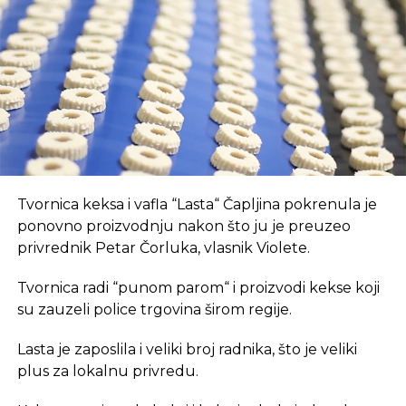
opremljen prostor, što je ključan preduvjet za
Izvor: Economy.rs
suvremeni način rada.
REKLAMA
REKLAMA
SLIČNE TEME:
U coworking prostoru, radnici su okruženi sličnim
Tvornica keksa i vafla “Lasta“ Čapljina pokrenula je
SLEDEĆI
profesionalcima, što potiče produktivnost i radnu
ponovno proizvodnju nakon što ju je preuzeo
Evropski menadžeri u Budvi
atmosferu koju je teško postići u kućnom
privrednik Petar Čorluka, vlasnik Violete.
okruženju.
NE PROPUSTITE
IKEA: Ne želimo doći u zemlju gdje će se naš
Tvornica radi “punom parom“ i proizvodi kekse koji
stolić percipirati kao skup
Dodatna prednost coworkinga je umrežavanje i
su zauzeli police trgovina širom regije.
stvaranje novih poslovnih veza. Rad u zajedničkom
Lasta je zaposlila i veliki broj radnika, što je veliki
prostoru omogućava razmjenu ideja, kontakata i
plus za lokalnu privredu.
suradnji, čime coworking prostor postaje inkubator
novih poslovnih inicijativa.