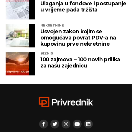
Ulaganja u fondove i postupanje
vlasništvu Alternativna televizija, “Una World” u
u vrijeme pada tržišta
čijem je vlasništvu bila “Una TV”.
NEKRETNINE
Iz “Infinity-ja” su tada saopštili da će bez posla ostati
Usvojen zakon kojim se
oko 800 ljudi, a spas su potražili u registrovanju
omogućava povrat PDV-a na
novih kompanija i promjenama vlasničke strukture,
kupovinu prve nekretnine
pretvarajućći dotatašnje rukovodioce u vlasnike.
BIZNIS
100 zajmova – 100 novih prilika
„Invictus“ su prije mjesec dana osnovali menadžeri
za našu zajednicu
„Prointera“ i „Siriusa”.
CAPITAL.BA
REKLAMA