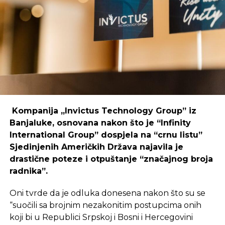
Primjer mostarskog CodeHuba pokazuje da
coworking prostori mogu uspješno djelovati i u
regijama koje nisu urbani centri, ali zahtijeva
podršku i ulaganja koja će omogućiti dugoročnu
održivost ovakvih inicijativa.
REKLAMA
Kompanija „Invictus Technology Group” iz
Banjaluke, osnovana nakon što je “Infinity
International Group” dospjela na “crnu listu”
Sjedinjenih Američkih Država najavila je
Ulaganje u coworking prostor u Čapljini moglo bi
drastične poteze i otpuštanje “značajnog broja
postati ključan korak prema stvaranju napredne
radnika”.
poslovne klime, privlačenju novih profesionalaca te
razvoja poslovnih veza koje bi mogle potaknuti
Oni tvrde da je odluka donesena nakon što su se
nove projekte i lokalnu ekonomiju.
“suočili sa brojnim nezakonitim postupcima onih
koji bi u Republici Srpskoj i Bosni i Hercegovini