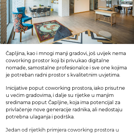
septembra.
Milica Kolundžija iz Foundcenter Investment
Beograd podsjetila je da je konkurs otvoren još u
aprilu i da svi koji žele i imaju ideje mogu da
konkurišu do 1. jula.
Kako je istakla, ideje koje se podnose moraju imati
Čapljina, kao i mnogi manji gradovi, još uvijek nema
potencijal za širenje na druga tržišta.
coworking prostor koji bi privukao digitalne
nomade, samostalne profesionalce i sve one kojima
Na konkurs je do sada stiglo 157 prijavljenih
je potreban radni prostor s kvalitetnim uvjetima.
projekata, a kako je dodala Kolundžija mogu se
prijaviti kako manje firme, kompanije tako i fizička
Inicijative poput coworking prostora, iako prisutne
lica. Sve informacije mogu se naći na sajtu
u većim gradovima, i dalje su rijetke u manjim
foundcenter.com.
sredinama poput Čapljine, koja ima potencijal za
privlačenje nove generacije radnika, ali nedostaju
potrebna ulaganja i podrška.
REKLAMA
Jedan od rijetkih primjera coworking prostora u