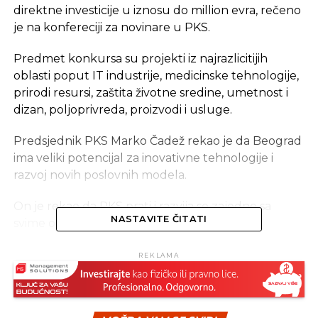
direktne investicije u iznosu do million evra, rečeno
je na konfereciji za novinare u PKS.
Predmet konkursa su projekti iz najrazlicitijih
oblasti poput IT industrije, medicinske tehnologije,
prirodi resursi, zaštita životne sredine, umetnost i
dizan, poljoprivreda, proizvodi i usluge.
Predsjednik PKS Marko Čadež rekao je da Beograd
ima veliki potencijal za inovativne tehnologije i
razvoj novih poslovnih modela.
On je rekao da PKS prati i razvija se zajedno sa
NASTAVITE ČITATI
svime onim što se dešava u privredi.
Kako je dodao, važno je da se sa tradicionalne
REKLAMA
ekonomije okrene ka širenju i razvoju ideja koje su
usmjerene na inovativnu tehnologiju.