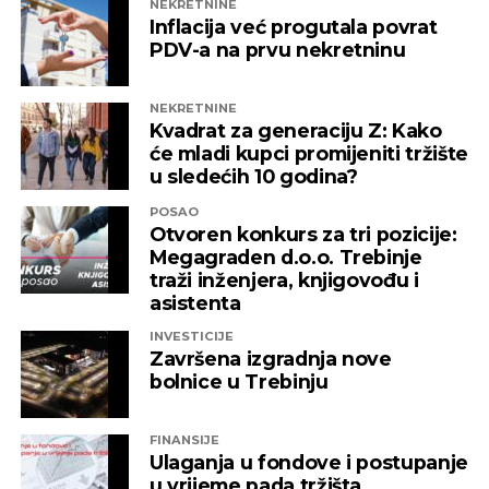
NEKRETNINE
Inflacija već progutala povrat
PDV-a na prvu nekretninu
NEKRETNINE
Kvadrat za generaciju Z: Kako
će mladi kupci promijeniti tržište
u sledećih 10 godina?
POSAO
Otvoren konkurs za tri pozicije:
Megagraden d.o.o. Trebinje
traži inženjera, knjigovođu i
asistenta
INVESTICIJE
Završena izgradnja nove
bolnice u Trebinju
FINANSIJE
Ulaganja u fondove i postupanje
u vrijeme pada tržišta