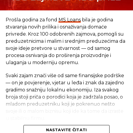
Prošla godina za fond
MS Loans
bila je godina
Izvor: Fena
stvaranja novih prilika i osnaživanja domaće
privrede. Kroz 100 odobrenih zajmova, pomogli su
preduzetnicima i malim i srednjim preduzećima da
SLIČNE TEME:
svoje ideje pretvore u stvarnost — od samog
SLEDEĆI
procesa osnivanja do proširenja proizvodnje i
Nafta uzmiče zbog straha uoči Bregzita
ulaganja u moderniju opremu.
NE PROPUSTITE
Banjalučka berza: Najveći pad vrijednosti
Svaki zajam znači više od same finansijske podrške
akcija RiTE „Gacko“
— on je povjerenje, vjetar u leđa i znak da zajedno
gradimo snažniju lokalnu ekonomiju. Iza svakog
broja stoji priča o porodici koja je zadržala posao, o
mladom preduzetniku koji je pokrenuo nešto
svoje ili o malom biznisu koji ide ka tome da izraste
u stabilnu firmu.
NASTAVITE ČITATI
Iza svakog broja stoji stvarna priča — i stvarni ljudi