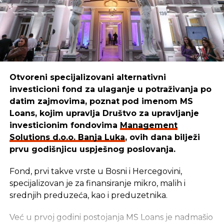
“Mi smo sredstva iskoristili da kreiramo,
unaprijedimo i pustimo u izdavaštvo udžbenike za
djecu, prilagođene raznim uzrastima. Danas naši
udžbenici pomažu mnogim mališanima da lakše
uče i odrastaju.”
Otvoreni specijalizovani alternativni
investicioni fond za ulaganje u potraživanja po
REKLAMA
datim zajmovima, poznat pod imenom MS
Loans, kojim upravlja Društvo za upravljanje
investicionim fondovima
Management
Solutions d.o.o. Banja Luka
, ovih dana bilježi
prvu godišnjicu uspješnog poslovanja.
Cilj u
Management Solutions
-u ostaje isti: da
budemo pouzdan partner onima koji stvaraju,
Fond, prvi takve vrste u Bosni i Hercegovini,
razvijaju i unaprjeđuju našu zajednicu. Zato
specijalizovan je za finansiranje mikro, malih i
nastavljaju istim putem — jer kada ulažu u ljude i
srednjih preduzeća, kao i preduzetnika.
njihove ideje, ulažu u budućnost svih nas –
zaključuju u
Management Solutions
-u.
Već u prvoj godini postojanja MS Loans je nadmašio