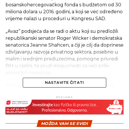
bosanskohercegovačkog fonda s budžetom od 30
miliona dolara u 2016. go­dini, a koji se već određeno
vrijeme nalazi u proceduri u Kongresu SAD.
„Avaz“ podsjeća da se radi o aktu koji su pre­dložili
republikanski sena­tor Roger Wicker i demokratska
se­natorica Jeanne Shahcen, a čiji je cilj da doprinese
oživljavanju raz­voja privatnog sektora, po­sebno u
malim i srednjim preduzećima, pomogne pri­vredi
BiH u cjelini, te pruži mogućnosti za veći priliv
američkih investicija.
NASTAVITE ČITATI
Kako je preneseno „Avazu“, ekonomski eksperti
USAID-a utvrđuju efikasnost ovog pris­tupa, koji
REKLAMA
utvrđuje navedeni zakon te njegovu primjenji­vost
u BiH.
– Stručnjaci su BiH raz­matrali mogućnosti primjene
MOŽDA VAM SE SVIDI
načina koji je predložen u Kongresu, ali i druge