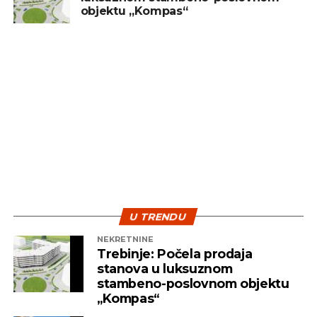
objektu „Kompas“
sredstvo za brzu zaradu. Ključ uspjeha leži u
diverzifikaciji i strpljenju – dvije najvažnije strategije
koje pomažu investitorima da izdrže turbulentna
vremena i ostvare pozitivne rezultate na duže
staze.
U TRENDU
NEKRETNINE
Trebinje: Počela prodaja
stanova u luksuznom
stambeno-poslovnom objektu
„Kompas“