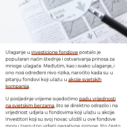
Ulaganje u
investicione fondove
postalo je
popularan način štednje i ostvarivanja prinosa za
mnoge ulagače. Međutim, kao i svako ulaganje, i
ono nosi određeni nivo rizika, naročito kada su u
pitanju fondovi koji ulažu u
akcije svjetskih
kompanija
.
U posljednje vrijeme svjedočimo
padu vrijednosti
U vremenu kada tradicionalni oblici štednje nude
na svjetskim berzama
, što se direktno odrazilo i na
sve skromnije prinose, ovaj Fond se nameće kao
vrijednost udjela u fondovima koji ulažu u akcije.
moderna alternativa svima koji žele da njihov novac
Investitori koji su svoj novac uložili u ove fondove
radi za njih, i da pritom podrže razvoj domaće
mogu trenutno vidjeti negativne prinose, što često