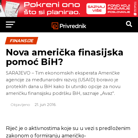
FINANSIJE
Nova američka finasijska
pomoć BiH?
SARAJEVO – Tim ekonomskih ek­sperata Američke
agencije za međunarodni razvoj (USAID) boravio je
prote­klih dana u BiH kako bi ut­vrdio opcije za novu
ame­ričku finansijsku podršku BiH, saznaje „Avaz“.
Objavljeno
21. jun 2016.
Riječ je o aktivnostima koje su u vezi s predloženim
zakonom o formiranju američko-