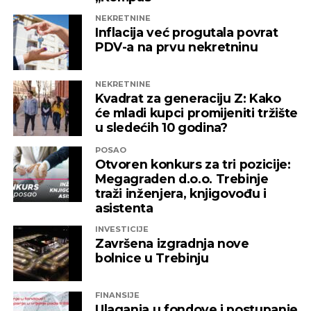
NEKRETNINE
Inflacija već progutala povrat
PDV-a na prvu nekretninu
NEKRETNINE
Kvadrat za generaciju Z: Kako
će mladi kupci promijeniti tržište
u sledećih 10 godina?
POSAO
Otvoren konkurs za tri pozicije:
Megagraden d.o.o. Trebinje
traži inženjera, knjigovođu i
asistenta
INVESTICIJE
Završena izgradnja nove
bolnice u Trebinju
FINANSIJE
Ulaganja u fondove i postupanje