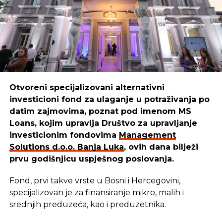
Boško
ističe:
NE PROPUSTITE
“Mi smo sredstva iskoristili da kreiramo,
Podaci štediša uništeni, ne mogu dobiti
unaprijedimo i pustimo u izdavaštvo udžbenike za
novac
djecu, prilagođene raznim uzrastima. Danas naši
udžbenici pomažu mnogim mališanima da lakše
uče i odrastaju.”
Otvoreni specijalizovani alternativni
investicioni fond za ulaganje u potraživanja po
REKLAMA
datim zajmovima, poznat pod imenom MS
Loans, kojim upravlja Društvo za upravljanje
investicionim fondovima
Management
Solutions d.o.o. Banja Luka
, ovih dana bilježi
prvu godišnjicu uspješnog poslovanja.
Cilj u
Management Solutions
-u ostaje isti: da
budemo pouzdan partner onima koji stvaraju,
Fond, prvi takve vrste u Bosni i Hercegovini,
razvijaju i unaprjeđuju našu zajednicu. Zato
specijalizovan je za finansiranje mikro, malih i
nastavljaju istim putem — jer kada ulažu u ljude i
srednjih preduzeća, kao i preduzetnika.
njihove ideje, ulažu u budućnost svih nas –