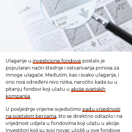
Ulaganje u
investicione fondove
postalo je
popularan način štednje i ostvarivanja prinosa za
mnoge ulagače. Međutim, kao i svako ulaganje, i
ono nosi određeni nivo rizika, naročito kada su u
pitanju fondovi koji ulažu u
akcije svjetskih
kompanija
.
U posljednje vrijeme svjedočimo
padu vrijednosti
U vremenu kada tradicionalni oblici štednje nude
na svjetskim berzama
, što se direktno odrazilo i na
sve skromnije prinose, ovaj Fond se nameće kao
vrijednost udjela u fondovima koji ulažu u akcije.
moderna alternativa svima koji žele da njihov novac
Investitori koji su svoj novac uložili u ove fondove