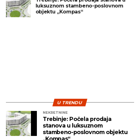
luksuznom stambeno-poslovnom
treba posmatrati kao dugoročan cilj, a ne kao
objektu „Kompas“
sredstvo za brzu zaradu. Ključ uspjeha leži u
diverzifikaciji i strpljenju – dvije najvažnije strategije
koje pomažu investitorima da izdrže turbulentna
vremena i ostvare pozitivne rezultate na duže
staze.
U TRENDU
NEKRETNINE
Trebinje: Počela prodaja
stanova u luksuznom
stambeno-poslovnom objektu
„Kompas“