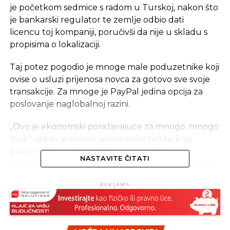
je početkom sedmice s radom u Turskoj, nakon što
je bankarski regulator te zemlje odbio dati
licencu toj kompaniji, poručivši da nije u skladu s
propisima o lokalizaciji.
Taj potez pogodio je mnoge male poduzetnike koji
ovise o usluzi prijenosa novca za gotovo sve svoje
transakcije. Za mnoge je PayPal jedina opcija za
poslovanje naglobalnoj razini.
„Ovo je ekonomski poražavajuće za mnogo, mnogo
ljudi“, rekao je vlasnik jedne male tvrtke koja
putem internetske platforme prodaje
NASTAVITE ČITATI
autentične turske proizvode, kao što su ručnici za
kupelji i mlinci za kavu.
REKLAMA
Poduzetnica, koja mjesečno ima prihode od oko
8.000 dolara i koja je željela ostati anonimna,
preusmjerila je svoje transakcije preko