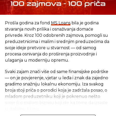
lokalizira“ svoje sisteme.
„Poštujemo želju Turske da razmjesti
Prošla godina za fond
MS Loans
bila je godina
IT infrastrukturu unutar svojih granica. Međutim,
stvaranja novih prilika i osnaživanja domaće
PayPal koristi globalnu platformu plaćanja koja
privrede. Kroz 100 odobrenih zajmova, pomogli su
djeluje u više od 200 tržišta, radije nego da
preduzetnicima i malim i srednjim preduzećima da
ima lokalne platforme plaćanja s namjenskom
svoje ideje pretvore u stvarnost — od samog
tehnološkom infrastrukturom u svakoj
procesa osnivanja do proširenja proizvodnje i
pojedinoj zemlji“, stoji u saopštenju PayPala,
ulaganja u moderniju opremu.
objavljenom prošle sedmice.
Svaki zajam znači više od same finansijske podrške
Turska regulatorna agencija BDDK objavila je da je
— on je povjerenje, vjetar u leđa i znak da zajedno
licenca PayPala odbijena jer je odbio postupiti u
gradimo snažniju lokalnu ekonomiju. Iza svakog
skladu sa zakonom koji propisuje
broja stoji priča o porodici koja je zadržala posao, o
bankarskim institucijama lokaliziranje primarnih i
mladom preduzetniku koji je pokrenuo nešto
sekundarnih sistemaa, prenosi državna novinska
svoje ili o malom biznisu koji ide ka tome da izraste
agencija Anadolu.
u stabilnu firmu.
Turski sukob s tehnološkim tvrtkama