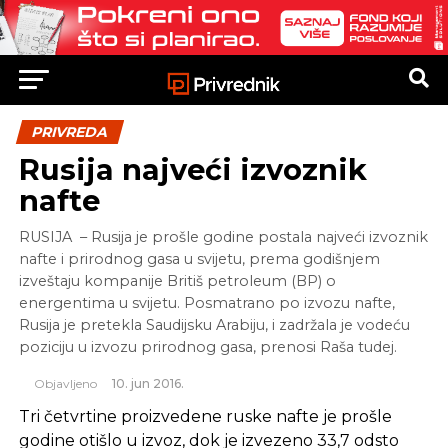
PRIVREDA
Rusija najveći izvoznik
nafte
RUSIJA – Rusija je prošle godine postala najveći izvoznik
nafte i prirodnog gasa u svijetu, prema godišnjem
izveštaju kompanije Britiš petroleum (BP) o
energentima u svijetu. Posmatrano po izvozu nafte,
Rusija je pretekla Saudijsku Arabiju, i zadržala je vodeću
poziciju u izvozu prirodnog gasa, prenosi Raša tudej.
Objavljeno
10. jun 2016.
Tri četvrtine proizvedene ruske nafte je prošle
godine otišlo u izvoz, dok je izvezeno 33,7 odsto