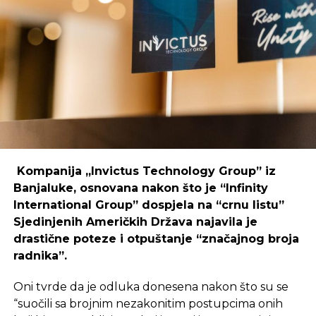
Primjer mostarskog CodeHuba pokazuje da
coworking prostori mogu uspješno djelovati i u
regijama koje nisu urbani centri, ali zahtijeva
podršku i ulaganja koja će omogućiti dugoročnu
održivost ovakvih inicijativa.
REKLAMA
Kompanija „Invictus Technology Group” iz
Banjaluke, osnovana nakon što je “Infinity
International Group” dospjela na “crnu listu”
Sjedinjenih Američkih Država najavila je
Ulaganje u coworking prostor u Čapljini moglo bi
drastične poteze i otpuštanje “značajnog broja
postati ključan korak prema stvaranju napredne
radnika”.
poslovne klime, privlačenju novih profesionalaca te
razvoja poslovnih veza koje bi mogle potaknuti
Oni tvrde da je odluka donesena nakon što su se
nove projekte i lokalnu ekonomiju.
“suočili sa brojnim nezakonitim postupcima onih