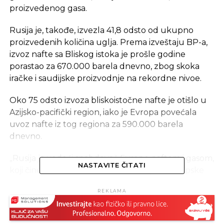
proizvedenog gasa.
Rusija je, takođe, izvezla 41,8 odsto od ukupno
proizvedenih količina uglja. Prema izveštaju BP-a,
izvoz nafte sa Bliskog istoka je prošle godine
porastao za 670.000 barela dnevno, zbog skoka
iračke i saudijske proizvodnje na rekordne nivoe.
Oko 75 odsto izvoza bliskoistočne nafte je otišlo u
Azijsko-pacifički region, iako je Evropa povećala
uvoz nafte iz tog regiona za 590.000 barela
dnevno.
„Rusija je vodeći snabdevač Evrope naftom i gasom,
NASTAVITE ČITATI
koji čine 37 odsto i 35 odsto od ukupne evropske
potrošnje“, navodi se u izvještaju.
REKLAMA
Ruska proizvodnja nafte je prošle godine porasla
za 1,2 odsto, sedmu godinu zaredom, dostižući novi