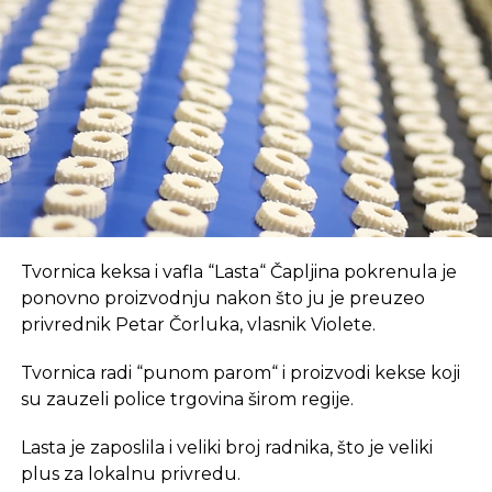
Prvo, oni pružaju brz internet i tehnološki
opremljen prostor, što je ključan preduvjet za
suvremeni način rada.
REKLAMA
U coworking prostoru, radnici su okruženi sličnim
Tvornica keksa i vafla “Lasta“ Čapljina pokrenula je
profesionalcima, što potiče produktivnost i radnu
ponovno proizvodnju nakon što ju je preuzeo
atmosferu koju je teško postići u kućnom
privrednik Petar Čorluka, vlasnik Violete.
okruženju.
Tvornica radi “punom parom“ i proizvodi kekse koji
Dodatna prednost coworkinga je umrežavanje i
su zauzeli police trgovina širom regije.
stvaranje novih poslovnih veza. Rad u zajedničkom
Lasta je zaposlila i veliki broj radnika, što je veliki
prostoru omogućava razmjenu ideja, kontakata i
plus za lokalnu privredu.
suradnji, čime coworking prostor postaje inkubator