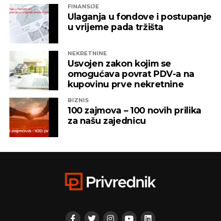
FINANSIJE
ITSS”, “Sirius 2010”, “Kaldera”, “K-2 Audio” u čijem je
Ulaganja u fondove i postupanje
vlasništvu Alternativna televizija, “Una World” u
u vrijeme pada tržišta
čijem je vlasništvu bila “Una TV”.
NEKRETNINE
Iz “Infinity-ja” su tada saopštili da će bez posla ostati
Usvojen zakon kojim se
oko 800 ljudi, a spas su potražili u registrovanju
omogućava povrat PDV-a na
novih kompanija i promjenama vlasničke strukture,
kupovinu prve nekretnine
pretvarajućći dotatašnje rukovodioce u vlasnike.
BIZNIS
100 zajmova – 100 novih prilika
„Invictus“ su prije mjesec dana osnovali menadžeri
za našu zajednicu
„Prointera“ i „Siriusa”.
CAPITAL.BA
REKLAMA