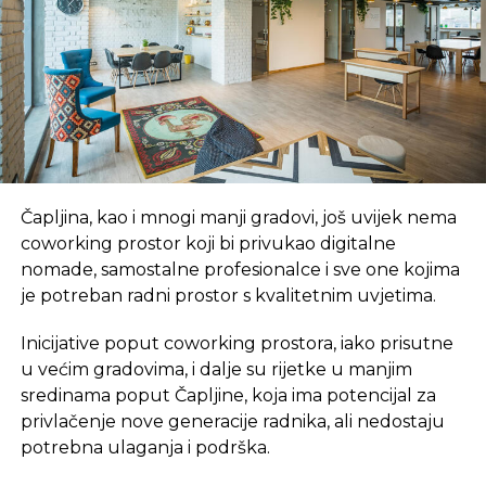
Izvor: kamatica
SLIČNE TEME:
SLEDEĆI
Benzin najjeftiniji u BiH, dizel u Makedoniji
NE PROPUSTITE
Čapljina, kao i mnogi manji gradovi, još uvijek nema
Toplica Spasojević doveo Engleze da kupe
coworking prostor koji bi privukao digitalne
„Galeniku“
nomade, samostalne profesionalce i sve one kojima
je potreban radni prostor s kvalitetnim uvjetima.
Inicijative poput coworking prostora, iako prisutne
u većim gradovima, i dalje su rijetke u manjim
sredinama poput Čapljine, koja ima potencijal za
privlačenje nove generacije radnika, ali nedostaju
potrebna ulaganja i podrška.