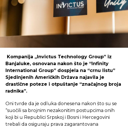
coworking prostori mogu uspješno djelovati i u
regijama koje nisu urbani centri, ali zahtijeva
podršku i ulaganja koja će omogućiti dugoročnu
održivost ovakvih inicijativa.
REKLAMA
Kompanija „Invictus Technology Group” iz
Banjaluke, osnovana nakon što je “Infinity
International Group” dospjela na “crnu listu”
Sjedinjenih Američkih Država najavila je
Ulaganje u coworking prostor u Čapljini moglo bi
drastične poteze i otpuštanje “značajnog broja
postati ključan korak prema stvaranju napredne
radnika”.
poslovne klime, privlačenju novih profesionalaca te
razvoja poslovnih veza koje bi mogle potaknuti
Oni tvrde da je odluka donesena nakon što su se
nove projekte i lokalnu ekonomiju.
“suočili sa brojnim nezakonitim postupcima onih
koji bi u Republici Srpskoj i Bosni i Hercegovini
trebali da osiguraju prava zagarantovana