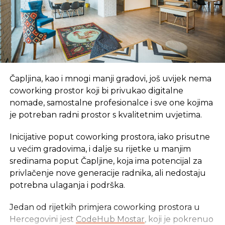
za dominaciju u regionu.
Izvor: kamatica
SLIČNE TEME:
SLEDEĆI
Čapljina, kao i mnogi manji gradovi, još uvijek nema
Brazil tone u najdužu recesiju od 1930.
coworking prostor koji bi privukao digitalne
godine
nomade, samostalne profesionalce i sve one kojima
NE PROPUSTITE
je potreban radni prostor s kvalitetnim uvjetima.
Ove godine predviđa se najniža otkupna
cijena pšenice
Inicijative poput coworking prostora, iako prisutne
u većim gradovima, i dalje su rijetke u manjim
sredinama poput Čapljine, koja ima potencijal za
privlačenje nove generacije radnika, ali nedostaju
potrebna ulaganja i podrška.
Jedan od rijetkih primjera coworking prostora u
Hercegovini jest
CodeHub Mostar
, koji je pokrenuo