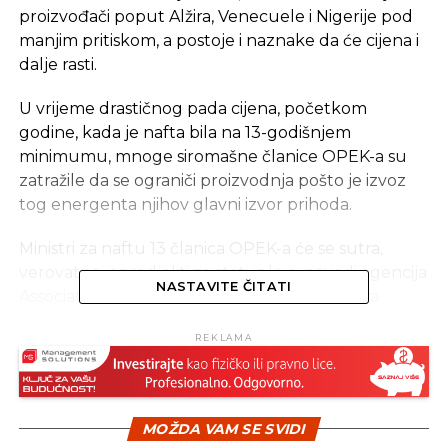
proizvođači poput Alžira, Venecuele i Nigerije pod
manjim pritiskom, a postoje i naznake da će cijena i
dalje rasti.
U vrijeme drastičnog pada cijena, početkom
godine, kada je nafta bila na 13-godišnjem
minimumu, mnoge siromašne članice OPEK-a su
zatražile da se ograniči proizvodnja pošto je izvoz
tog energenta njihov glavni izvor prihoda.
Ministri za naftu 13 članica OPEK-a će se sutra,
verovatno, opredjeliti za status kvo, navodi agencija
NASTAVITE ČITATI
Associated Press i prenosi mišljenje analitičara
Odjeljenja za istraživanje sirovina Komercbanke
REKLAMA
(Commerzbank) da se očekuje sastanak bez
dogovora o ograničenju proizvodnje.
Cijene nafte, koje su prije dvije godine bile iznad
MOŽDA VAM SE SVIDI
100 dolara, pale su zbog preplavljenosti tržišta