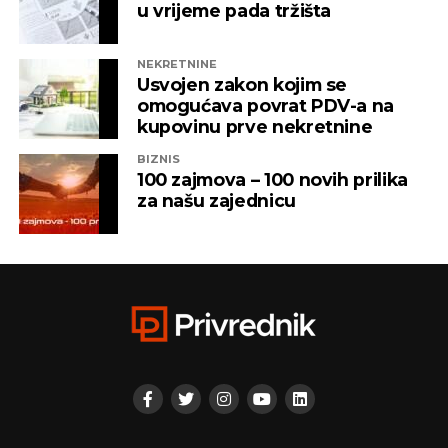
vlasništvu Alternativna televizija, “Una World” u
u vrijeme pada tržišta
čijem je vlasništvu bila “Una TV”.
NEKRETNINE
Iz “Infinity-ja” su tada saopštili da će bez posla ostati
Usvojen zakon kojim se
oko 800 ljudi, a spas su potražili u registrovanju
omogućava povrat PDV-a na
novih kompanija i promjenama vlasničke strukture,
kupovinu prve nekretnine
pretvarajućći dotatašnje rukovodioce u vlasnike.
BIZNIS
100 zajmova – 100 novih prilika
„Invictus“ su prije mjesec dana osnovali menadžeri
za našu zajednicu
„Prointera“ i „Siriusa”.
CAPITAL.BA
REKLAMA