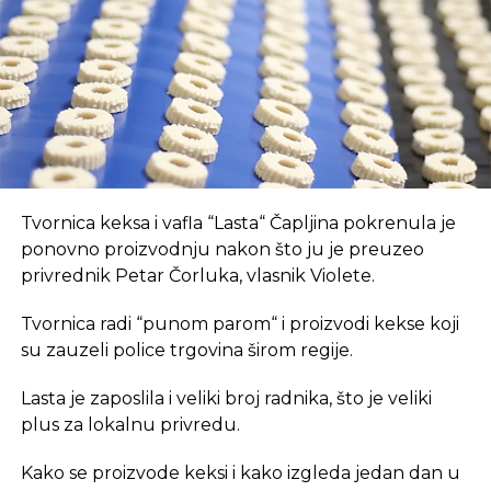
suvremeni način rada.
REKLAMA
U coworking prostoru, radnici su okruženi sličnim
Tvornica keksa i vafla “Lasta“ Čapljina pokrenula je
profesionalcima, što potiče produktivnost i radnu
ponovno proizvodnju nakon što ju je preuzeo
atmosferu koju je teško postići u kućnom
privrednik Petar Čorluka, vlasnik Violete.
okruženju.
Tvornica radi “punom parom“ i proizvodi kekse koji
Dodatna prednost coworkinga je umrežavanje i
su zauzeli police trgovina širom regije.
stvaranje novih poslovnih veza. Rad u zajedničkom
Lasta je zaposlila i veliki broj radnika, što je veliki
prostoru omogućava razmjenu ideja, kontakata i
plus za lokalnu privredu.
suradnji, čime coworking prostor postaje inkubator
novih poslovnih inicijativa.
Kako se proizvode keksi i kako izgleda jedan dan u