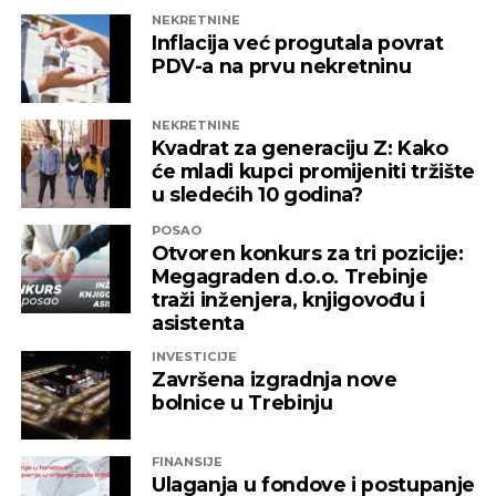
domaća kompanija u budućnosti ne bi bila
NEKRETNINE
izložena nezabilježenoj diskriminaciji”
,
Inflacija već progutala povrat
saopšteno je iz “Invictusa”.
PDV-a na prvu nekretninu
Kažu i da su sada izloženi potezima koji nemaju bilo
NEKRETNINE
kakve veze sa normalnim poslovanjem i
Kvadrat za generaciju Z: Kako
poštovanjem zakonskih normi, a da ih relevantne
će mladi kupci promijeniti tržište
institucije kao savjesnog poslovnog subjekta nisu u
u sledećih 10 godina?
stanju zaštiti, zbog čega moraju priznati da je teško
POSAO
pronaći adekvatniji odgovor koji ne bi uključivao
Otvoren konkurs za tri pozicije:
ozbiljnije rezove u samoj kompaniji.
Megagraden d.o.o. Trebinje
traži inženjera, knjigovođu i
Podsjetimo, 18. juna ove godine američka
asistenta
Kancelarija za kontrolu imovine stranaca OFAC
INVESTICIJE
uvela je sankcije nizu kompanija koje “čine mrežu
Završena izgradnja nove
podrške predsjedniku Republike Srpske Miloradu
bolnice u Trebinju
Dodiku”, a “Infinity International” se našao među
njima, skupa sa firmama “Infinity Media”, “Prointer
FINANSIJE
ITSS”, “Sirius 2010”, “Kaldera”, “K-2 Audio” u čijem je
Ulaganja u fondove i postupanje