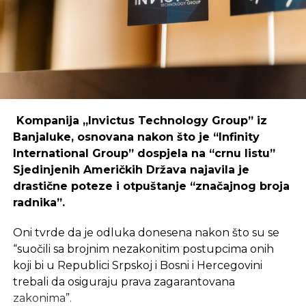
regijama koje nisu urbani centri, ali zahtijeva
podršku i ulaganja koja će omogućiti dugoročnu
održivost ovakvih inicijativa.
REKLAMA
Kompanija „Invictus Technology Group” iz
Banjaluke, osnovana nakon što je “Infinity
International Group” dospjela na “crnu listu”
Sjedinjenih Američkih Država najavila je
Ulaganje u coworking prostor u Čapljini moglo bi
drastične poteze i otpuštanje “značajnog broja
postati ključan korak prema stvaranju napredne
radnika”.
poslovne klime, privlačenju novih profesionalaca te
razvoja poslovnih veza koje bi mogle potaknuti
Oni tvrde da je odluka donesena nakon što su se
nove projekte i lokalnu ekonomiju.
“suočili sa brojnim nezakonitim postupcima onih
koji bi u Republici Srpskoj i Bosni i Hercegovini
trebali da osiguraju prava zagarantovana
zakonima”.