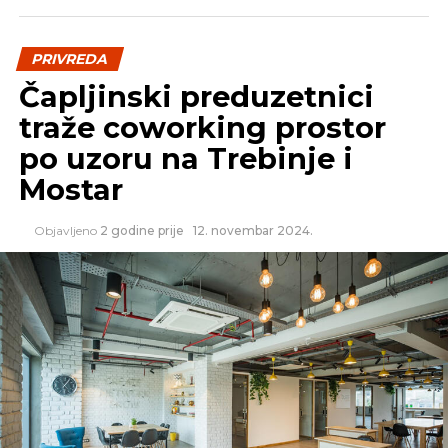
SLIČNE TEME:
SLEDEĆI
PRIVREDA
Ponovo počeo izvoz govedine u Tursku
Čapljinski preduzetnici
NE PROPUSTITE
traže coworking prostor
Sastanak OPEK-a, bez ograničenja
proizvodnje
po uzoru na Trebinje i
Mostar
Objavljeno
2 godine prije
12. novembar 2024.