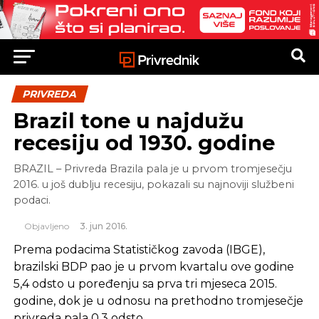
PRIVREDA
Brazil tone u najdužu
recesiju od 1930. godine
BRAZIL – Privreda Brazila pala je u prvom tromjesečju
2016. u još dublju recesiju, pokazali su najnoviji službeni
podaci.
Objavljeno
3. jun 2016.
Prema podacima Statističkog zavoda (IBGE),
brazilski BDP pao je u prvom kvartalu ove godine
5,4 odsto u poređenju sa prva tri mjeseca 2015.
godine, dok je u odnosu na prethodno tromjesečje
privreda pala 0,3 odsto.