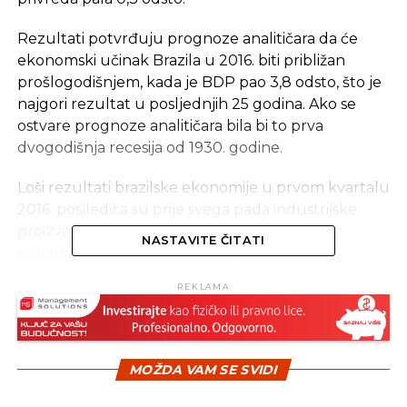
Rezultati potvrđuju prognoze analitičara da će
ekonomski učinak Brazila u 2016. biti približan
prošlogodišnjem, kada je BDP pao 3,8 odsto, što je
najgori rezultat u posljednjih 25 godina. Ako se
ostvare prognoze analitičara bila bi to prva
dvogodišnja recesija od 1930. godine.
Loši rezultati brazilske ekonomije u prvom kvartalu
2016. posjledica su prije svega pada industrijske
proizvodnje za 7,3 odsto, dok su sektori
NASTAVITE ČITATI
poljoprivrede i usluga pali po 3,7 odsto.
REKLAMA
Nekadašnji simbol tržišta u usponu na početku
ovog milenijuma, Brazil danas posrće zbog političke
krize, rastuće nezaposlenosti i inflacije.
MOŽDA VAM SE SVIDI
Izvor: Gdeinvestirati.rs