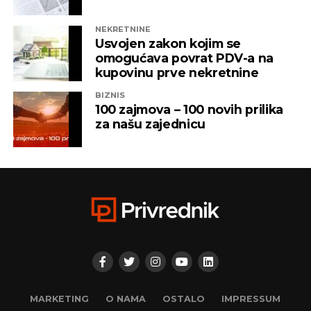
čijem je vlasništvu bila “Una TV”.
NEKRETNINE
Iz “Infinity-ja” su tada saopštili da će bez posla ostati
Usvojen zakon kojim se
oko 800 ljudi, a spas su potražili u registrovanju
omogućava povrat PDV-a na
novih kompanija i promjenama vlasničke strukture,
kupovinu prve nekretnine
pretvarajućći dotatašnje rukovodioce u vlasnike.
BIZNIS
100 zajmova – 100 novih prilika
„Invictus“ su prije mjesec dana osnovali menadžeri
za našu zajednicu
„Prointera“ i „Siriusa”.
CAPITAL.BA
REKLAMA
MARKETING
O NAMA
OSTALO
IMPRESSUM