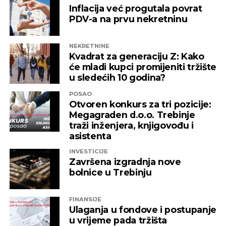
izložena nezabilježenoj diskriminaciji”
,
Inflacija već progutala povrat
saopšteno je iz “Invictusa”.
PDV-a na prvu nekretninu
Kažu i da su sada izloženi potezima koji nemaju bilo
NEKRETNINE
kakve veze sa normalnim poslovanjem i
Kvadrat za generaciju Z: Kako
poštovanjem zakonskih normi, a da ih relevantne
će mladi kupci promijeniti tržište
institucije kao savjesnog poslovnog subjekta nisu u
u sledećih 10 godina?
stanju zaštiti, zbog čega moraju priznati da je teško
POSAO
pronaći adekvatniji odgovor koji ne bi uključivao
Otvoren konkurs za tri pozicije:
ozbiljnije rezove u samoj kompaniji.
Megagraden d.o.o. Trebinje
traži inženjera, knjigovođu i
Podsjetimo, 18. juna ove godine američka
asistenta
Kancelarija za kontrolu imovine stranaca OFAC
INVESTICIJE
uvela je sankcije nizu kompanija koje “čine mrežu
Završena izgradnja nove
podrške predsjedniku Republike Srpske Miloradu
bolnice u Trebinju
Dodiku”, a “Infinity International” se našao među
njima, skupa sa firmama “Infinity Media”, “Prointer
FINANSIJE
ITSS”, “Sirius 2010”, “Kaldera”, “K-2 Audio” u čijem je
Ulaganja u fondove i postupanje
vlasništvu Alternativna televizija, “Una World” u
u vrijeme pada tržišta