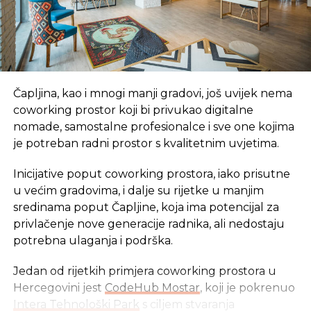
Čapljina, kao i mnogi manji gradovi, još uvijek nema
coworking prostor koji bi privukao digitalne
nomade, samostalne profesionalce i sve one kojima
je potreban radni prostor s kvalitetnim uvjetima.
Inicijative poput coworking prostora, iako prisutne
u većim gradovima, i dalje su rijetke u manjim
sredinama poput Čapljine, koja ima potencijal za
privlačenje nove generacije radnika, ali nedostaju
potrebna ulaganja i podrška.
Jedan od rijetkih primjera coworking prostora u
Hercegovini jest
CodeHub Mostar
, koji je pokrenuo
Intera Tehnološki Park
s ciljem stvaranja