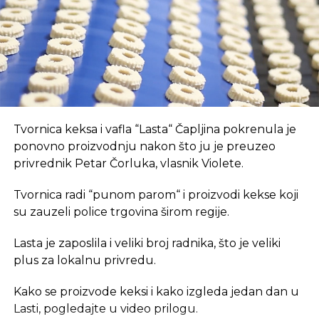
REKLAMA
U coworking prostoru, radnici su okruženi sličnim
Tvornica keksa i vafla “Lasta“ Čapljina pokrenula je
profesionalcima, što potiče produktivnost i radnu
ponovno proizvodnju nakon što ju je preuzeo
atmosferu koju je teško postići u kućnom
privrednik Petar Čorluka, vlasnik Violete.
okruženju.
Tvornica radi “punom parom“ i proizvodi kekse koji
Dodatna prednost coworkinga je umrežavanje i
su zauzeli police trgovina širom regije.
stvaranje novih poslovnih veza. Rad u zajedničkom
Lasta je zaposlila i veliki broj radnika, što je veliki
prostoru omogućava razmjenu ideja, kontakata i
plus za lokalnu privredu.
suradnji, čime coworking prostor postaje inkubator
novih poslovnih inicijativa.
Kako se proizvode keksi i kako izgleda jedan dan u
Lasti, pogledajte u video prilogu.
Također, prisutnost digitalnih nomada u coworking