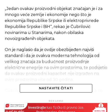
„Jedan ovakav proizvodni objekat značajan je i za
mnogo veće zemlje i ekonomije nego što je
ekonomija Republike Srpske ili elektroprivrede
Republike Srpske i BiH“, rekao je Čubrilović
novinarima u Stanarima, nakon obilaska
novoizgrađenih objekata.
On je naglasio da je ovdje obezbijeđen najviši
standard i da je ovakva moderna tehnologija od
velikog značaja za budućnost proizvodnje
električne enegrije na ovim prostorima, te podsjetio
da ovakav proizvodni kapacitet nije izgrađen na
ovim prostorima više od 30 godina.
NASTAVITE ČITATI
Čubrilović je rekao da rudnik daje garancije da će
ovaj energetski objekat moći da snabdijeva rudom
REKLAMA
više od 50 godina.