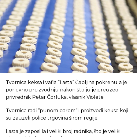
Prvo, oni pružaju brz internet i tehnološki
opremljen prostor, što je ključan preduvjet za
suvremeni način rada.
REKLAMA
U coworking prostoru, radnici su okruženi sličnim
Tvornica keksa i vafla “Lasta“ Čapljina pokrenula je
profesionalcima, što potiče produktivnost i radnu
ponovno proizvodnju nakon što ju je preuzeo
atmosferu koju je teško postići u kućnom
privrednik Petar Čorluka, vlasnik Violete.
okruženju.
Tvornica radi “punom parom“ i proizvodi kekse koji
Dodatna prednost coworkinga je umrežavanje i
su zauzeli police trgovina širom regije.
stvaranje novih poslovnih veza. Rad u zajedničkom
Lasta je zaposlila i veliki broj radnika, što je veliki
prostoru omogućava razmjenu ideja, kontakata i