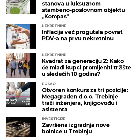
stanova u luksuznom
nadležne institucije da što prije pronađu
stambeno-poslovnom objektu
adekvatno rješenje kako ni jedna druga
„Kompas“
domaća kompanija u budućnosti ne bi bila
NEKRETNINE
izložena nezabilježenoj diskriminaciji”
,
Inflacija već progutala povrat
saopšteno je iz “Invictusa”.
PDV-a na prvu nekretninu
Kažu i da su sada izloženi potezima koji nemaju bilo
NEKRETNINE
kakve veze sa normalnim poslovanjem i
Kvadrat za generaciju Z: Kako
poštovanjem zakonskih normi, a da ih relevantne
će mladi kupci promijeniti tržište
institucije kao savjesnog poslovnog subjekta nisu u
u sledećih 10 godina?
stanju zaštiti, zbog čega moraju priznati da je teško
POSAO
pronaći adekvatniji odgovor koji ne bi uključivao
Otvoren konkurs za tri pozicije:
ozbiljnije rezove u samoj kompaniji.
Megagraden d.o.o. Trebinje
traži inženjera, knjigovođu i
Podsjetimo, 18. juna ove godine američka
asistenta
Kancelarija za kontrolu imovine stranaca OFAC
INVESTICIJE
uvela je sankcije nizu kompanija koje “čine mrežu
Završena izgradnja nove
podrške predsjedniku Republike Srpske Miloradu
bolnice u Trebinju
Dodiku”, a “Infinity International” se našao među