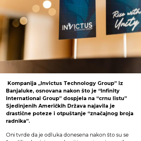
poduzetnika i kreativaca.
Primjer mostarskog CodeHuba pokazuje da
coworking prostori mogu uspješno djelovati i u
regijama koje nisu urbani centri, ali zahtijeva
podršku i ulaganja koja će omogućiti dugoročnu
održivost ovakvih inicijativa.
REKLAMA
Kompanija „Invictus Technology Group” iz
Banjaluke, osnovana nakon što je “Infinity
International Group” dospjela na “crnu listu”
Sjedinjenih Američkih Država najavila je
Ulaganje u coworking prostor u Čapljini moglo bi
drastične poteze i otpuštanje “značajnog broja
postati ključan korak prema stvaranju napredne
radnika”.
poslovne klime, privlačenju novih profesionalaca te
razvoja poslovnih veza koje bi mogle potaknuti
Oni tvrde da je odluka donesena nakon što su se
nove projekte i lokalnu ekonomiju.