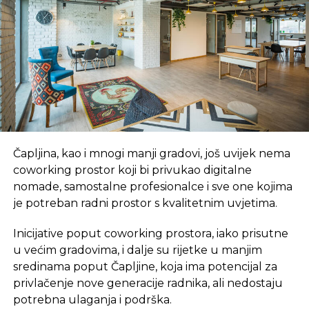
On je rekao da objekat Termoelektrane „Stanari“
ispunjava najviše evropske i svjetske standarde u
proizvodnji električne energije i zaštiti životne
sredine.
Jakovljević je rekao da će „Rudnik i
Termoelektrana Stanari“, kada bude otvoren novi
površinski kop, zapošljavati oko 950 novih radnika,
istakavši da će rudnik, koji je sastavni dio
Čapljina, kao i mnogi manji gradovi, još uvijek nema
Termoelektrane „Stanari“ i ima vrlo stručnu radnu
coworking prostor koji bi privukao digitalne
snagu, godišnje snabdijevati elektranu sa oko 2,3
nomade, samostalne profesionalce i sve one kojima
miliona tona uglja.
je potreban radni prostor s kvalitetnim uvjetima.
On je dodao da je politika „Rudnika i
Inicijative poput coworking prostora, iako prisutne
Termoelektrane Stanari“ da ugljem snabdijeva i
u većim gradovima, i dalje su rijetke u manjim
okolno stanovništvo, grad Doboj i sve koji koriste
sredinama poput Čapljine, koja ima potencijal za
ugalj za grijanje.
privlačenje nove generacije radnika, ali nedostaju
potrebna ulaganja i podrška.