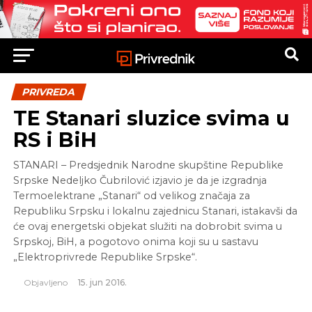
PRIVREDA
TE Stanari sluzice svima u
RS i BiH
STANARI – Predsjednik Narodne skupštine Republike
Srpske Nedeljko Čubrilović izjavio je da je izgradnja
Termoelektrane „Stanari“ od velikog značaja za
Republiku Srpsku i lokalnu zajednicu Stanari, istakavši da
će ovaj energetski objekat služiti na dobrobit svima u
Srpskoj, BiH, a pogotovo onima koji su u sastavu
„Elektroprivrede Republike Srpske“.
Objavljeno
15. jun 2016.