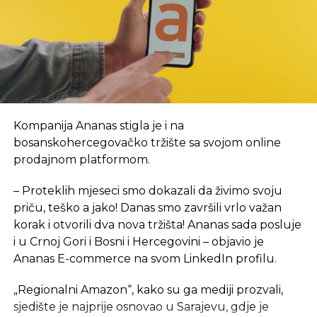
Vlada Republike Srpske, kako je tada saopšteno,
obezbijedila je sredstva za prvi period rada, a za
početak, kancelarije NTP-a biće u novom objektu
Arhitektonsko-građevinsko-geodetskog fakulteta i
Šumarskog fakulteta, u krugu Univerzitetskog
grada. Inače, lokacija je u neposrednoj blizini
budućeg objekta NTP, za koji je izrada projektno-
Kompanija Ananas stigla je i na
tehničke dokumentacije tada bila u toku. Tada je i
bosanskohercegovačko tržište sa svojom online
rečeno da se na proljeće 2024. godine planira
prodajnom platformom.
polaganje kamena temeljca za izgradnju ovog
objekta ukupne površine 7,5 hiljada kvadratnih
– Proteklih mjeseci smo dokazali da živimo svoju
metara, sa planiranim rokom od 24 mjeseca, a tada
priču, teško a jako! Danas smo završili vrlo važan
je procijenjeno da će okvirna vrijednost objekta
,
sa
korak i otvorili dva nova tržišta! Ananas sada posluje
neophodnom opremom i laboratorijom, iznositi 15
i u Crnoj Gori i Bosni i Hercegovini – objavio je
mil EUR.
Ananas E-commerce na svom LinkedIn profilu.
eKapija je ranije pisala da je Saudijski fond za razvoj
„Regionalni Amazon“, kako su ga mediji prozvali,
odobrio sredstva za dva projekta u Srpskoj
– jedan
sjedište je najprije osnovao u Sarajevu, gdje je
je izgradnja Studentskog centra u Foči, a drugi