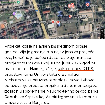
ali i u „uvoz“ mobilnih igara s iOS i Android mobilnih
operativnih sistema… Kako će i koliko osvojiti tržište,
tek ćemo saznati, ali u Facebooku su se, eto,
odlučili ozbiljnije posvetiti razvoju platforme za
igranje…
Izvor: B92
Projekat koji je najavljen još sredinom prošle
REKLAMA
godine i čija je gradnja bila najavljena za proljeće
ove, konačno je počeo i da se realizuje, istina sa
procjenom troškova koji su od juna 2023. godine
malo i porasli. Naime, juče je,
kako prenosi RTRS
,
predstavnicima Univerziteta u Banjaluci i
Ministarstva za naučno-tehnološki razvoj i visoko
SLIČNE TEME:
obrazovanje predata projektna dokumentacija za
SLEDEĆI
izgradnju i opremanje Naučno-tehnološkog parka
id Software ušao u Ginisovu knjigu rekorda
Republike Srpske koji će biti izgrađen u kampusu
Univerziteta u Banjaluci.
NE PROPUSTITE