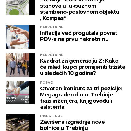
Capital
stanova u luksuznom
stambeno-poslovnom objektu
„Kompas“
REKLAMA
NEKRETNINE
Inflacija već progutala povrat
PDV-a na prvu nekretninu
NEKRETNINE
Kvadrat za generaciju Z: Kako
će mladi kupci promijeniti tržište
u sledećih 10 godina?
POSAO
Otvoren konkurs za tri pozicije:
Megagraden d.o.o. Trebinje
traži inženjera, knjigovođu i
asistenta
INVESTICIJE
Završena izgradnja nove
bolnice u Trebinju