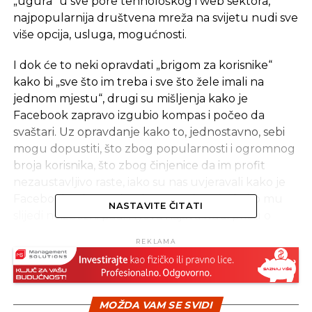
„ugura“ u sve pore tehnološkog i web sektora,
najpopularnija društvena mreža na svijetu nudi sve
više opcija, usluga, mogućnosti.
I dok će to neki opravdati „brigom za korisnike“
kako bi „sve što im treba i sve što žele imali na
jednom mjestu“, drugi su mišljenja kako je
Facebook zapravo izgubio kompas i počeo da
svaštari. Uz opravdanje kako to, jednostavno, sebi
mogu dopustiti, što zbog popularnosti i ogromnog
broja korisnika, što zbog činjenice da im profit
nezaustavljivo raste, iako su nas uvjeravali kako je
Facebook odavno dotaknuo svoj zenit i kako mu
NASTAVITE ČITATI
slijedi neizbežni pad… Nova najava nudi priču o
Facebooku koji će korisnicima omogućiti
REKLAMA
jedinstvenu dekstop platformu za igranje.
Naravno, na sam spomen takve platforme većini će
asocijacija biti Steam, koji već nudi takvu platformu
MOŽDA VAM SE SVIDI