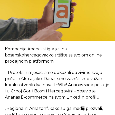
Vlada Republike Srpske, kako je tada saopšteno,
obezbijedila je sredstva za prvi period rada, a za
početak, kancelarije NTP-a biće u novom objektu
Arhitektonsko-građevinsko-geodetskog fakulteta i
Šumarskog fakulteta, u krugu Univerzitetskog
grada. Inače, lokacija je u neposrednoj blizini
budućeg objekta NTP, za koji je izrada projektno-
Kompanija Ananas stigla je i na
tehničke dokumentacije tada bila u toku. Tada je i
bosanskohercegovačko tržište sa svojom online
rečeno da se na proljeće 2024. godine planira
prodajnom platformom.
polaganje kamena temeljca za izgradnju ovog
objekta ukupne površine 7,5 hiljada kvadratnih
– Proteklih mjeseci smo dokazali da živimo svoju
metara, sa planiranim rokom od 24 mjeseca, a tada
priču, teško a jako! Danas smo završili vrlo važan
je procijenjeno da će okvirna vrijednost objekta
,
sa
korak i otvorili dva nova tržišta! Ananas sada posluje
neophodnom opremom i laboratorijom, iznositi 15
i u Crnoj Gori i Bosni i Hercegovini – objavio je
mil EUR.
Ananas E-commerce na svom LinkedIn profilu.
eKapija je ranije pisala da je Saudijski fond za razvoj
„Regionalni Amazon“, kako su ga mediji prozvali,
odobrio sredstva za dva projekta u Srpskoj
– jedan
sjedište je najprije osnovao u Sarajevu, gdje je