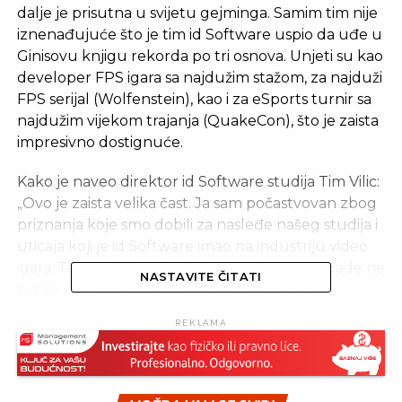
dalje je prisutna u svijetu gejminga. Samim tim nije
iznenađujuće što je tim id Software uspio da uđe u
Ginisovu knjigu rekorda po tri osnova. Unjeti su kao
developer FPS igara sa najdužim stažom, za najduži
FPS serijal (Wolfenstein), kao i za eSports turnir sa
najdužim vijekom trajanja (QuakeCon), što je zaista
impresivno dostignuće.
Kako je naveo direktor id Software studija Tim Vilic:
„Ovo je zaista velika čast. Ja sam počastvovan zbog
priznanja koje smo dobili za nasleđe našeg studija i
uticaja koji je id Software imao na industriju video
igara. Takođe bih volio da kažem da ove nagrade ne
NASTAVITE ČITATI
bi bile moguće bez podrške naših fanova“.
REKLAMA
U međuvremenu studio radi na novoj verziji igre
Quake u formi Quake Champions, koju ćemo
najverovatnije vidjeti sljedeće godine.