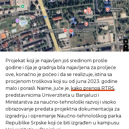
Projekat koji je najavljen još sredinom prošle
godine i čija je gradnja bila najavljena za proljeće
ove, konačno je počeo i da se realizuje, istina sa
procjenom troškova koji su od juna 2023. godine
malo i porasli. Naime, juče je,
kako prenosi RTRS
,
predstavnicima Univerziteta u Banjaluci i
Ministarstva za naučno-tehnološki razvoj i visoko
obrazovanje predata projektna dokumentacija za
izgradnju i opremanje Naučno-tehnološkog parka
Republike Srpske koji će biti izgrađen u kampusu