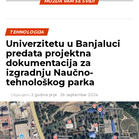
MOŽDA VAM SE SVIDI
Izvor: Ubergizmo
SLIČNE TEME:
SLEDEĆI
TEHNOLOGIJA
Stižu baterije zbog kojih ćete manje puniti
Univerzitetu u Banjaluci
telefone
predata projektna
NE PROPUSTITE
Facebook i Unity razvijaju svoju posebnu
dokumentacija za
platformu za igranje
izgradnju Naučno-
tehnološkog parka
Objavljeno
2 godine prije
26. septembar 2024.