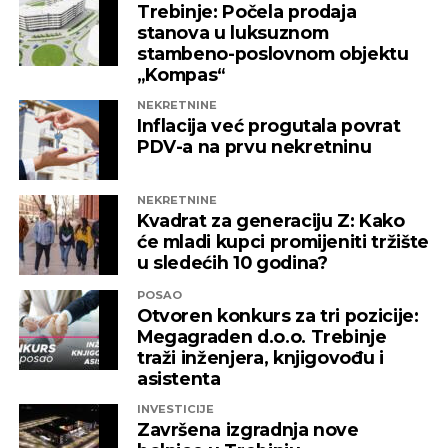
Trebinje: Počela prodaja
Capital
stanova u luksuznom
stambeno-poslovnom objektu
„Kompas“
REKLAMA
NEKRETNINE
Inflacija već progutala povrat
PDV-a na prvu nekretninu
NEKRETNINE
Kvadrat za generaciju Z: Kako
će mladi kupci promijeniti tržište
u sledećih 10 godina?
POSAO
Otvoren konkurs za tri pozicije:
Megagraden d.o.o. Trebinje
traži inženjera, knjigovođu i
asistenta
INVESTICIJE
Završena izgradnja nove