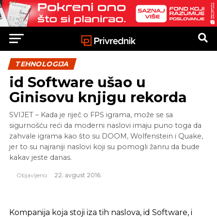
TEHNOLOGIJA
id Software ušao u
Ginisovu knjigu rekorda
SVIJET – Kada je riječ o FPS igrama, može se sa
sigurnošću reći da moderni naslovi imaju puno toga da
zahvale igrama kao što su DOOM, Wolfenstein i Quake,
jer to su najraniji naslovi koji su pomogli žanru da bude
kakav jeste danas.
Objavljeno
22. avgust 2016.
Kompanija koja stoji iza tih naslova, id Software, i