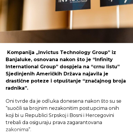
regijama koje nisu urbani centri, ali zahtijeva
podršku i ulaganja koja će omogućiti dugoročnu
održivost ovakvih inicijativa.
– Pravilnik će sačiniti Ekonomski institut iz
Banjaluke. Mi ćemo iznijeti primjedbe i sugestije na
njihov prijedlog nakon čega ćemo dobiti konačan
REKLAMA
dokument – rekao je Marić.
Kompanija „Invictus Technology Group” iz
Šumska gazdinstva koja su polugodište završila sa
Banjaluke, osnovana nakon što je “Infinity
minusom
International Group” dospjela na “crnu listu”
Sjedinjenih Američkih Država najavila je
Ulaganje u coworking prostor u Čapljini moglo bi
„Birač“ Vlasenica 403.000
drastične poteze i otpuštanje “značajnog broja
postati ključan korak prema stvaranju napredne
radnika”.
poslovne klime, privlačenju novih profesionalaca te
„Jahorina“ Pale 361.000
razvoja poslovnih veza koje bi mogle potaknuti
Oni tvrde da je odluka donesena nakon što su se
„Majevica“ Lopare 148.000
nove projekte i lokalnu ekonomiju.
“suočili sa brojnim nezakonitim postupcima onih
„Doboj“ Doboj 126.000
koji bi u Republici Srpskoj i Bosni i Hercegovini
trebali da osiguraju prava zagarantovana
zakonima”.