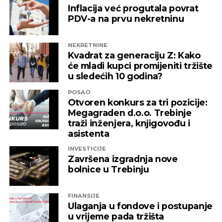
izložena nezabilježenoj diskriminaciji”
,
Inflacija već progutala povrat
saopšteno je iz “Invictusa”.
PDV-a na prvu nekretninu
Kažu i da su sada izloženi potezima koji nemaju bilo
NEKRETNINE
kakve veze sa normalnim poslovanjem i
Kvadrat za generaciju Z: Kako
poštovanjem zakonskih normi, a da ih relevantne
će mladi kupci promijeniti tržište
institucije kao savjesnog poslovnog subjekta nisu u
u sledećih 10 godina?
stanju zaštiti, zbog čega moraju priznati da je teško
POSAO
pronaći adekvatniji odgovor koji ne bi uključivao
Otvoren konkurs za tri pozicije:
ozbiljnije rezove u samoj kompaniji.
Megagraden d.o.o. Trebinje
traži inženjera, knjigovođu i
Podsjetimo, 18. juna ove godine američka
asistenta
Kancelarija za kontrolu imovine stranaca OFAC
INVESTICIJE
uvela je sankcije nizu kompanija koje “čine mrežu
Završena izgradnja nove
podrške predsjedniku Republike Srpske Miloradu
bolnice u Trebinju
Dodiku”, a “Infinity International” se našao među
njima, skupa sa firmama “Infinity Media”, “Prointer
FINANSIJE
ITSS”, “Sirius 2010”, “Kaldera”, “K-2 Audio” u čijem je
Ulaganja u fondove i postupanje
vlasništvu Alternativna televizija, “Una World” u
u vrijeme pada tržišta