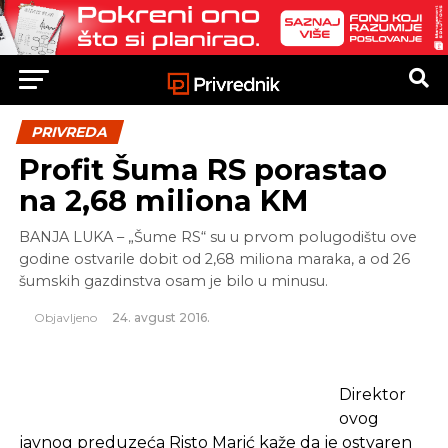
PRIVREDA
Profit Šuma RS porastao
na 2,68 miliona KM
BANJA LUKA – „Šume RS“ su u prvom polugodištu ove
godine ostvarile dobit od 2,68 miliona maraka, a od 26
šumskih gazdinstva osam je bilo u minusu.
Objavljeno
24. avgust 2016.
Direktor
ovog
javnog preduzeća Risto Marić kaže da je ostvaren