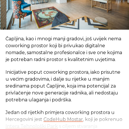
Govoreći o šumskim gazdinstvima koja su poslovala
u plusu, Marić je istakao da su najveću dobit
ostvarili „Ribnik“ iz Ribnika – 720.000 i „Vučevica“ iz
Čajnica – 600.000 KM.
Čapljina, kao i mnogi manji gradovi, još uvijek nema
coworking prostor koji bi privukao digitalne
– Dobit veću od pola miliona maraka imao je i
nomade, samostalne profesionalce i sve one kojima
„Visočnik“ iz Han Pijeska, koji je bio u plusu 540.000
je potreban radni prostor s kvalitetnim uvjetima.
maraka. Veliki profit ostvario je i „Oštrelj-Drinić“ iz
Drnića koji je na kraju polugodišta imao plus od
Inicijative poput coworking prostora, iako prisutne
420.000 maraka, dok je „Klekovača Potoci“ iz
u većim gradovima, i dalje su rijetke u manjim
Istočnog Drvara imala dobit od 400.000 KM –
sredinama poput Čapljine, koja ima potencijal za
naveo je Marić.
privlačenje nove generacije radnika, ali nedostaju
potrebna ulaganja i podrška.
Prvi čovjek „Šuma“ očekuje da će preduzeće
tekuću godinu završiti u plusu.
Jedan od rijetkih primjera coworking prostora u
Hercegovini jest
CodeHub Mostar
, koji je pokrenuo
– U proizvodno-finansijskom planu planirana je
Intera Tehnološki Park
s ciljem stvaranja
dobit od 4,50 miliona KM. Međutim, mi bismo plan