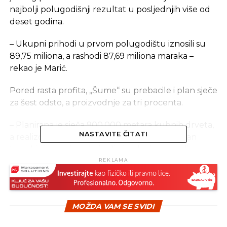
najbolji polugodišnji rezultat u posljednjih više od
deset godina.
– Ukupni prihodi u prvom polugodištu iznosili su
89,75 miliona, a rashodi 87,69 miliona maraka –
rekao je Marić.
Pored rasta profita, „Šume“ su prebacile i plan sječe
za šest odsto, a proizvodnje za tri procenta.
– Planirana je sječa 900.000 metara kubnih drveta,
NASTAVITE ČITATI
a realizovano je 952.000 metara kubnih. Sličan
trend je i u proizvodnji gdje je planirana realizacija
898.000 metara kubnih drveta, a ostvareno je
REKLAMA
926.000 kubnih metara – rekao je Marić.
Prvu polovinu godine sa minusom su završili
MOŽDA VAM SE SVIDI
šumska gazdinstva „Panos“ iz Višegrada, „Birač“ iz
Vlasenice, „Doboj“ iz Doboja, „Zelengora“ iz