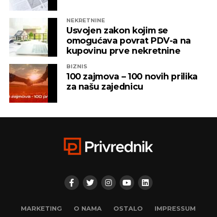
čijem je vlasništvu bila “Una TV”.
NEKRETNINE
Iz “Infinity-ja” su tada saopštili da će bez posla ostati
Usvojen zakon kojim se
oko 800 ljudi, a spas su potražili u registrovanju
omogućava povrat PDV-a na
novih kompanija i promjenama vlasničke strukture,
kupovinu prve nekretnine
pretvarajućći dotatašnje rukovodioce u vlasnike.
BIZNIS
100 zajmova – 100 novih prilika
„Invictus“ su prije mjesec dana osnovali menadžeri
za našu zajednicu
„Prointera“ i „Siriusa”.
CAPITAL.BA
REKLAMA
MARKETING
O NAMA
OSTALO
IMPRESSUM