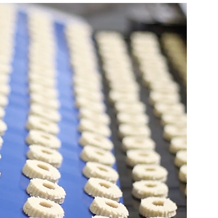
REKLAMA
ženi sličnim profesionalcima, što potiče
 je teško postići u kućnom okruženju.
avanje i stvaranje novih poslovnih veza.
a razmjenu ideja, kontakata i suradnji,
tor novih poslovnih inicijativa.
a u coworking prostorima doprinosi
gaćuje lokalnu zajednicu i otvara vrata novim