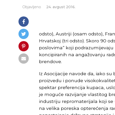
Objavljeno
24. avgust 2016.
odsto), Austriji (osam odsto), Franc
Hrvatskoj (tri odsto). Skoro 90 od
poslovima“ koji podrazumijevaju p
koncipiranih na angažovanju rad
brendove.
Iz Asocijacije navode da, iako s
proizvedu i ponude visokokvalite
spektar preferencija kupaca, uslov
je moguće razvijanje vlastitog b
industriju repromaterijala koji 
na velika poreska opterećenja r