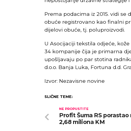
nepostojanje državne strategije i 
Prema podacima iz 2015. vidi se da
obuće registrovano kao finalni pr
dijelovi obuće, tj. poluproizvodi.
U Asocijaciji tekstila odjeće, ko
34 kompanije čija je primarna dj
upošljavaju po par stotina radnik
d.o.o. Banja Luka, Fortuna d.d. Gr
Izvor: Nezavisne novine
SLIČNE TEME:
NE PROPUSTITE
Profit Šuma RS porastao
2,68 miliona KM