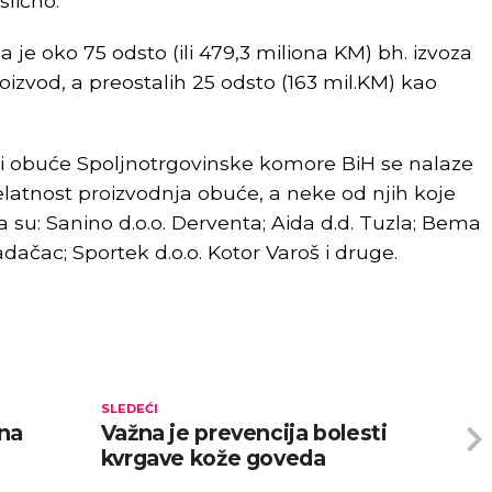
slično.
 je oko 75 odsto (ili 479,3 miliona KM) bh. izvoza
oizvod, a preostalih 25 odsto (163 mil.KM) kao
že i obuće Spoljnotrgovinske komore BiH se nalaze
elatnost proizvodnja obuće, a neke od njih koje
a su: Sanino d.o.o. Derventa; Aida d.d. Tuzla; Bema
adačac; Sportek d.o.o. Kotor Varoš i druge.
SLEDEĆI
 na
Važna je prevencija bolesti
kvrgave kože goveda