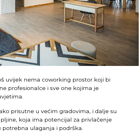
još uvijek nema coworking prostor koji bi
e profesionalce i sve one kojima je
uvjetima.
iako prisutne u većim gradovima, i dalje su
jine, koja ima potencijal za privlačenje
u potrebna ulaganja i podrška.