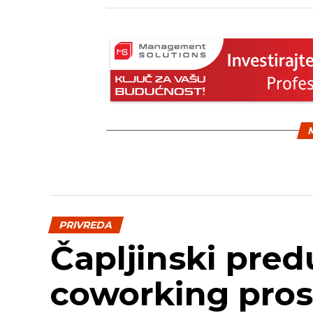
M
PRIVREDA
Čapljinski pred
coworking pros