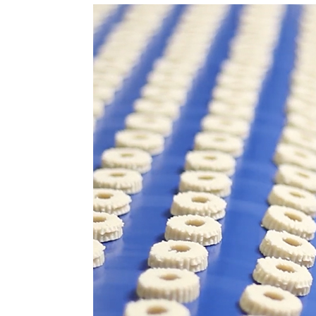
U coworking prostoru, radnici su okru
produktivnost i radnu atmosferu koju
Dodatna prednost coworkinga je umrež
Rad u zajedničkom prostoru omogućav
čime coworking prostor postaje inkuba
Također, prisutnost digitalnih nomad
raznolikosti i širenju znanja, što obo
projektima.