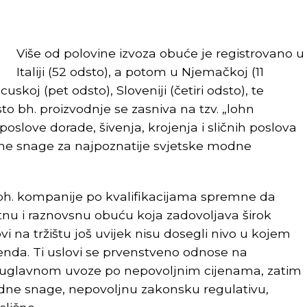
Više od polovine izvoza obuće je registrovano u
Italiji (52 odsto), a potom u Njemačkoj (11
uskoj (pet odsto), Sloveniji (četiri odsto), te
sto bh. proizvodnje se zasniva na tzv. „lohn
oslove dorade, šivenja, krojenja i sličnih poslova
ne snage za najpoznatije svjetske modne
u bh. kompanije po kvalifikacijama spremne da
tnu i raznovsnu obuću koja zadovoljava širok
i na tržištu još uvijek nisu dosegli nivo u kojem
renda. Ti uslovi se prvenstveno odnose na
se uglavnom uvoze po nepovoljnim cijenama, zatim
adne snage, nepovoljnu zakonsku regulativu,