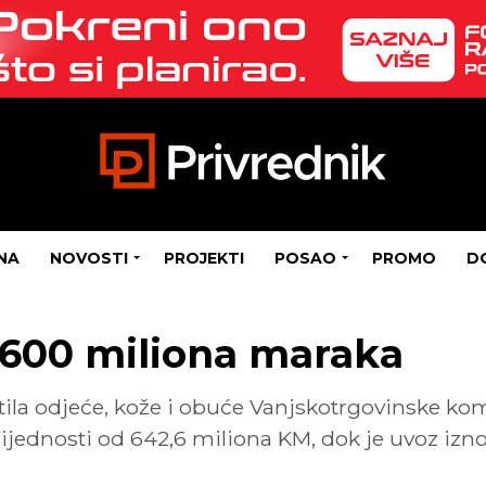
NA
NOVOSTI
PROJEKTI
POSAO
PROMO
D
 600 miliona maraka
ila odjeće, kože i obuće Vanjskotrgovinske ko
rijednosti od 642,6 miliona KM, dok je uvoz izno