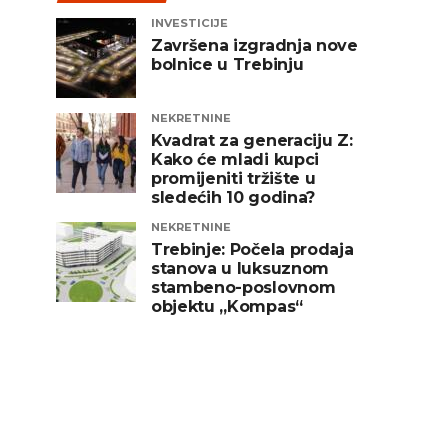
INVESTICIJE
Završena izgradnja nove
bolnice u Trebinju
NEKRETNINE
Kvadrat za generaciju Z:
Kako će mladi kupci
promijeniti tržište u
sledećih 10 godina?
NEKRETNINE
Trebinje: Počela prodaja
stanova u luksuznom
stambeno-poslovnom
objektu „Kompas“