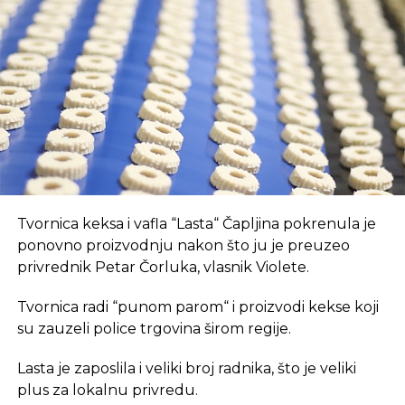
Prvo, oni pružaju brz internet i tehnološki
opremljen prostor, što je ključan preduvjet za
suvremeni način rada.
REKLAMA
U coworking prostoru, radnici su okruženi sličnim
Tvornica keksa i vafla “Lasta“ Čapljina pokrenula je
profesionalcima, što potiče produktivnost i radnu
ponovno proizvodnju nakon što ju je preuzeo
atmosferu koju je teško postići u kućnom
privrednik Petar Čorluka, vlasnik Violete.
okruženju.
Tvornica radi “punom parom“ i proizvodi kekse koji
Dodatna prednost coworkinga je umrežavanje i
su zauzeli police trgovina širom regije.
stvaranje novih poslovnih veza. Rad u zajedničkom
Lasta je zaposlila i veliki broj radnika, što je veliki
prostoru omogućava razmjenu ideja, kontakata i
plus za lokalnu privredu.
suradnji, čime coworking prostor postaje inkubator