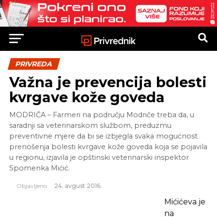
PRIVREDA
Važna je prevencija bolesti
kvrgave kože goveda
MODRIČA – Farmeri na području Modriče treba da, u
saradnji sa veterinarskom službom, preduzmu
preventivne mjere da bi se izbjegla svaka mogućnost
prenošenja bolesti kvrgave kože goveda koja se pojavila
u regionu, izjavila je opštinski veterinarski inspektor
Spomenka Mićić.
Objavljeno
24. avgust 2016.
Mićićeva je
na