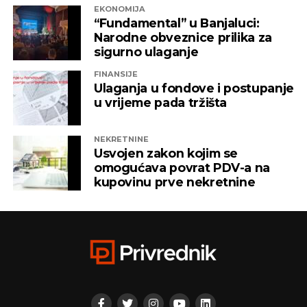
EKONOMIJA
ITSS”, “Sirius 2010”, “Kaldera”, “K-2 Audio” u čijem je
“Fundamental” u Banjaluci:
vlasništvu Alternativna televizija, “Una World” u
Narodne obveznice prilika za
čijem je vlasništvu bila “Una TV”.
sigurno ulaganje
FINANSIJE
Iz “Infinity-ja” su tada saopštili da će bez posla ostati
Ulaganja u fondove i postupanje
oko 800 ljudi, a spas su potražili u registrovanju
u vrijeme pada tržišta
novih kompanija i promjenama vlasničke strukture,
pretvarajućći dotatašnje rukovodioce u vlasnike.
NEKRETNINE
Usvojen zakon kojim se
„Invictus“ su prije mjesec dana osnovali menadžeri
omogućava povrat PDV-a na
„Prointera“ i „Siriusa”.
kupovinu prve nekretnine
CAPITAL.BA
REKLAMA