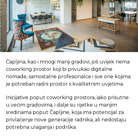
pogubna za stočni fand, posebno za mljekare koji
su u prošloj godini proizveli i prerađivačima predali
više od 2,5 miliona litara mlijeka. „Najbolje bi bilo da
se izvrši vakcinacija goveda“, rekao je Kuzmanović i
istakao da farmeri traže od nadležnih institucija u
BiH donošenje odluke o preventivnoj vakcinaciji
koju su spremni i sami da finansiraju
Čapljina, kao i mnogi manji gradovi, još uvijek nema
Izvor: nezavisne novine
coworking prostor koji bi privukao digitalne
nomade, samostalne profesionalce i sve one kojima
REKLAMA
je potreban radni prostor s kvalitetnim uvjetima.
Inicijative poput coworking prostora, iako prisutne
u većim gradovima, i dalje su rijetke u manjim
sredinama poput Čapljine, koja ima potencijal za
privlačenje nove generacije radnika, ali nedostaju
SLIČNE TEME:
potrebna ulaganja i podrška.
SLEDEĆI