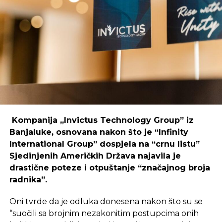
Primjer mostarskog CodeHuba pokazuje da
coworking prostori mogu uspješno djelovati i u
regijama koje nisu urbani centri, ali zahtijeva
podršku i ulaganja koja će omogućiti dugoročnu
održivost ovakvih inicijativa.
REKLAMA
Kompanija „Invictus Technology Group” iz
Banjaluke, osnovana nakon što je “Infinity
International Group” dospjela na “crnu listu”
Sjedinjenih Američkih Država najavila je
Ulaganje u coworking prostor u Čapljini moglo bi
drastične poteze i otpuštanje “značajnog broja
postati ključan korak prema stvaranju napredne
radnika”.
poslovne klime, privlačenju novih profesionalaca te
razvoja poslovnih veza koje bi mogle potaknuti
Oni tvrde da je odluka donesena nakon što su se
nove projekte i lokalnu ekonomiju.
“suočili sa brojnim nezakonitim postupcima onih