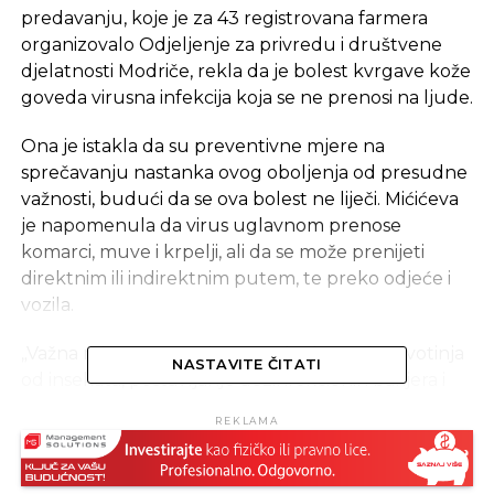
predavanju, koje je za 43 registrovana farmera
organizovalo Odjeljenje za privredu i društvene
djelatnosti Modriče, rekla da je bolest kvrgave kože
goveda virusna infekcija koja se ne prenosi na ljude.
Ona je istakla da su preventivne mjere na
sprečavanju nastanka ovog oboljenja od presudne
važnosti, budući da se ova bolest ne liječi. Mićićeva
je napomenula da virus uglavnom prenose
komarci, muve i krpelji, ali da se može prenijeti
direktnim ili indirektnim putem, te preko odjeće i
vozila.
„Važna mjera preventivne zaštite je zaštita životinja
NASTAVITE ČITATI
od insekata, postavljanje dezinfekcionih barijera i
onemogućavanje ulaska na farmu mašinama i
REKLAMA
ljudima sa druigih farmi, zabrana pristupa
životinjama nezaposlenim licima, kao i korištenje
radne odjeće za jednokratnu upotrebu“, rekla je