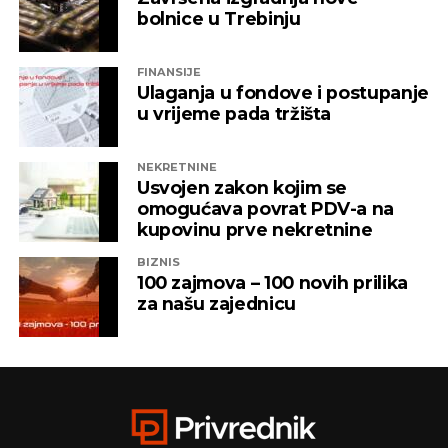
gospodarstvenika i standarda građana
”,
bolnice u Trebinju
priopćeno je iz Službe za komunikacije EPBiH.
FINANSIJE
Ulaganja u fondove i postupanje
u vrijeme pada tržišta
NEKRETNINE
Usvojen zakon kojim se
omogućava povrat PDV-a na
kupovinu prve nekretnine
BIZNIS
100 zajmova – 100 novih prilika
za našu zajednicu