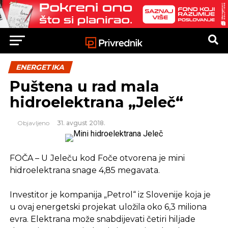
ENERGETIKA
Puštena u rad mala
hidroelektrana „Јeleč“
Objavljeno
31. avgust 2018.
FOČA – U Јeleču kod Foče otvorena je mini
hidroelektrana snage 4,85 megavata.
Investitor je kompanija „Petrol“ iz Slovenije koja je
u ovaj energetski projekat uložila oko 6,3 miliona
evra. Elektrana može snabdijevati četiri hiljade