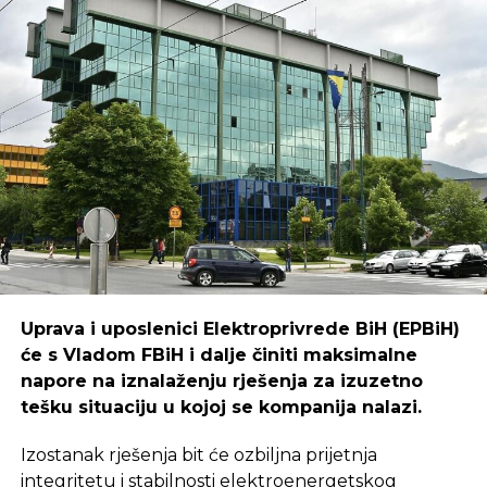
Rok za dostavljanje ponuda je 30 dana od dana
objavljivanja javnog poziva (5. mart 2024.).
eKapija
Uprava i uposlenici Elektroprivrede BiH (EPBiH)
će s Vladom FBiH i dalje činiti maksimalne
napore na iznalaženju rješenja za izuzetno
tešku situaciju u kojoj se kompanija nalazi.
Izostanak rješenja bit će ozbiljna prijetnja
integritetu i stabilnosti elektroenergetskog