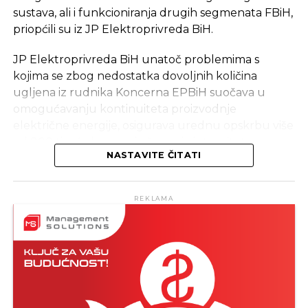
sustava, ali i funkcioniranja drugih segmenata FBiH,
priopćili su iz JP Elektroprivreda BiH.
JP Elektroprivreda BiH unatoč problemima s
kojima se zbog nedostatka dovoljnih količina
ugljena iz rudnika Koncerna EPBiH suočava u
omogućavanju kontinuiteta proizvodnje
električne energije, osigurava urednu opskrbu više
od 800 tisuća kupaca i očuvanje integriteta
NASTAVITE ČITATI
elektroenergetskog sustava.
Smanjenje isporuka ugljena iz rudnika Koncerna
REKLAMA
EPBiH prema termoelektranama u Tuzli i Kaknju
datira od 2019. godine i traje u kontinuitetu do
danas. Trenutne isporuke su drastično niske.
Rezultat je ozbiljno ugrožavanje rada
termoelektrana, pad proizvodnje električne i
toplinske energije za zagrijavanje gradova Tuzla,
Lukavac i Kakanj.