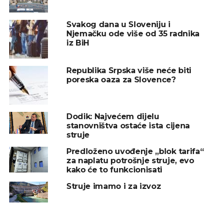
SLEDEĆI
Na ulicama širom Evrope milion električnih
Svakog dana u Sloveniju i
automobila
Njemačku ode više od 35 radnika
NE PROPUSTITE
iz BiH
Elektroprivreda Herceg Bosne prva u BiH
gradi solarnu elektranu
Republika Srpska više neće biti
poreska oaza za Slovence?
Dodik: Najvećem dijelu
stanovništva ostaće ista cijena
struje
Predloženo uvođenje „blok tarifa“
za naplatu potrošnje struje, evo
kako će to funkcionisati
Struje imamo i za izvoz