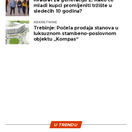
rezultati doveli su do značajnog smanjenja
mladi kupci promijeniti tržište u
sledećih 10 godina?
bilansnih viškova namijenjenih za prodaju na
tržištu i ostvarenju prihoda po tom osnovu.
NEKRETNINE
Situacija je neminovno utjecala na financijsko
Trebinje: Počela prodaja stanova u
luksuznom stambeno-poslovnom
poslovanje kompanije i negativne rezultate
”,
objektu „Kompas“
navodi se u priopćenju.
REKLAMA
Iako se na financijske efekte poslovanja utjecati i
primjena odluka Vlade FBiH o ograničavanju
povećanja cijena za opskrbu tržišnih kupaca
tijekom 2022. i ove godine, koje su u konačnoj
U TRENDU
primjeni rezultirale cijenama znatno nižim od