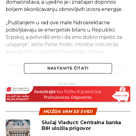
domaćinstava, a ujedno je i značajan doprinos
boljem iskorišćavanju obnovljivih izvora energije.
„Puštanjem u rad ove male hidroelektarne
poboljšavaju se energetski bilans u Republici
Srpskoj, a potvrdili smo i da smo dobro mjesto za
ulaganje“, ističe Petar Đokić, ministar industrije,
energetike i rudarstva Republike Srpske.
Rok Vodnik potpredsjednik „Petrola“ kaže da su
NASTAVITE ČITATI
zahvalni da su ovdje dobro prihvanjeni u Republici
Srpskoj i da će nastaviti sa novim investicijama.
REKLAMA
Izvor: RTRS
MOŽDA VAM SE SVIDI
Slučaj Viaduct: Centralna banka
SLIČNE TEME:
ELEKTRIČNA ENERGIJA
FOČA
PETROL
BiH uložila prigovor
MALE HIDROELEKTRANE
SLOVENIJA