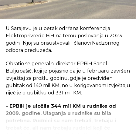
U Sarajevu je u petak održana konferencija
Elektroprivrede BiH na temu poslovanja u 2023.
godini. Njoj su prisustvovali i članovi Nadzornog
odbora preduzeća.
Obratio se generalni direktor EPBiH Sanel
Buljubašić, koji je pojasnio da je u februaru završen
izvještaj za prošlu godinu, gdje je predviđen
gubitak od 140 mil KM, no u korigovanom izvještaju
riječ je o gubitku od 331 mil KM.
–
EPBiH je uložila 344 mil KM u rudnike od
2009. godine. Ulaganja u rudnike su bila
potrebna. Rudnici su nam trebali, trebaju i
trebat će, ali nam trebaju rudnici koji će
funkcionisati samofinansirajući se, jer mi