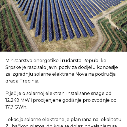
Dodao je da se minus od 117 miliona odnosi samo na
rudnike Kreka, Zenica i Gračanica.
REKLAMA
Ministarstvo energetike i rudarsta Republike
Srpske je raspisalo javni poziv za dodjelu koncesije
–
Ostali rudnici posluju pozitivno.
za izgradnju solarne elektrane Nova na područja
Elektroprivreda mora pozitivno raditi. Planirane
grada Trebinja.
su investicije od 450 mil KM u blokove u
Kaknju
– zaključio je Buljubašić.
Riječ je o solarnoj elektrani instalisane snage od
12.249 MW i procijenjene godišnje proizvodnje od
Dnevni avaz
17,7 GWh.
Lokacija solarne elektrane je planirana na lokalitetu
Zubačkog platoa, do koje se dolazi odvajanjem sa