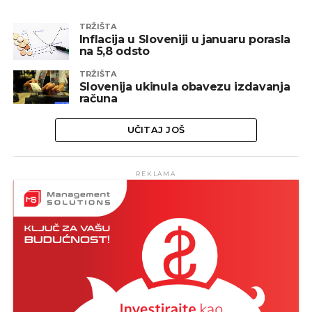
TRŽIŠTA
Inflacija u Sloveniji u januaru porasla
na 5,8 odsto
TRŽIŠTA
Slovenija ukinula obavezu izdavanja
računa
UČITAJ JOŠ
REKLAMA