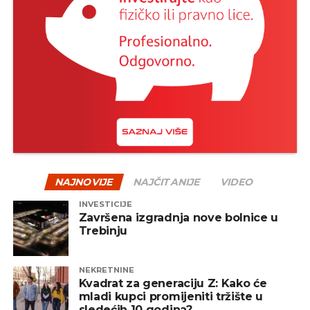
NAJNOVIJE
NAJČITANIJE
VIDEO
INVESTICIJE
Završena izgradnja nove bolnice u
Trebinju
NEKRETNINE
Kvadrat za generaciju Z: Kako će
mladi kupci promijeniti tržište u
sledećih 10 godina?