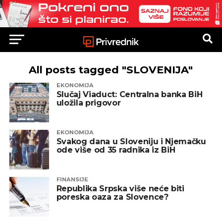
All posts tagged "SLOVENIJA"
EKONOMIJA
Slučaj Viaduct: Centralna banka BiH
uložila prigovor
EKONOMIJA
Svakog dana u Sloveniju i Njemačku
ode više od 35 radnika iz BiH
FINANSIJE
Republika Srpska više neće biti
poreska oaza za Slovence?