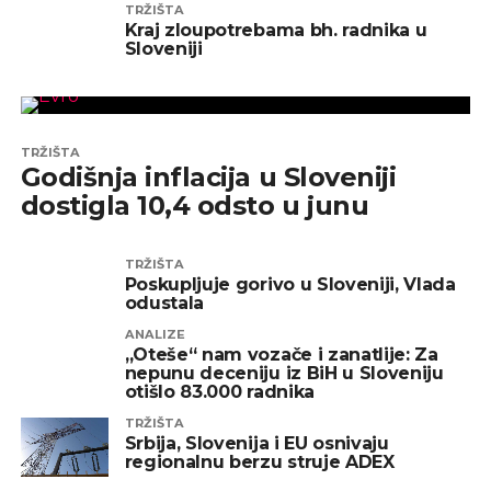
TRŽIŠTA
Kraj zloupotrebama bh. radnika u
Sloveniji
TRŽIŠTA
Godišnja inflacija u Sloveniji
dostigla 10,4 odsto u junu
TRŽIŠTA
Poskupljuje gorivo u Sloveniji, Vlada
odustala
ANALIZE
„Oteše“ nam vozače i zanatlije: Za
nepunu deceniju iz BiH u Sloveniju
otišlo 83.000 radnika
TRŽIŠTA
Srbija, Slovenija i EU osnivaju
regionalnu berzu struje ADEX