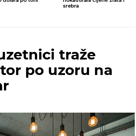
0 dolara po toni
nokautirala cijene zlata i
srebra
uzetnici traže
tor po uzoru na
ar