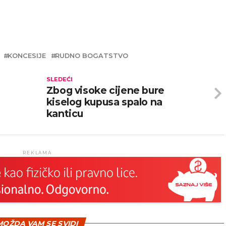
KONCESIJE
RUDNO BOGATSTVO
SLEDEĆI
Zbog visoke cijene bure
kiselog kupusa spalo na
kanticu
REKLAMA
OŽDA VAM SE SVIDI