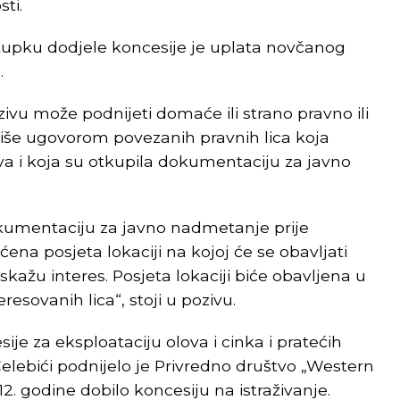
ti.
upku dodjele koncesije je uplata novčanog
.
u može podnijeti domaće ili strano pravno ili
li više ugovorom povezanih pravnih lica koja
va i koja su otkupila dokumentaciju za javno
okumentaciju za javno nadmetanje prije
na posjeta lokaciji na kojoj će se obavljati
skažu interes. Posjeta lokaciji biće obavljena u
esovanih lica“, stoji u pozivu.
sije za eksploataciju olova i cinka i pratećih
Čelebići podnijelo je Privredno društvo „Western
12. godine dobilo koncesiju na istraživanje.