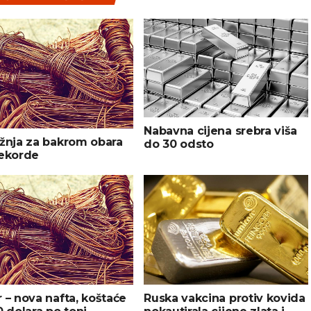
Nabavna cijena srebra viša
žnja za bakrom obara
do 30 odsto
rekorde
 – nova nafta, koštaće
Ruska vakcina protiv kovida