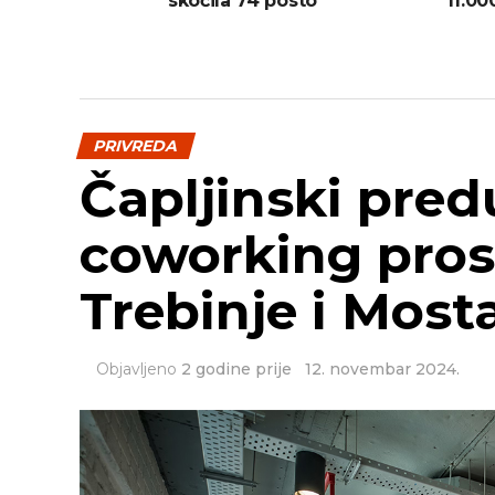
11.00
skočila 74 posto
PRIVREDA
Čapljinski pred
coworking pros
Trebinje i Most
Objavljeno
2 godine prije
12. novembar 2024.