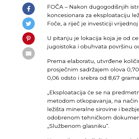
FOČA – Nakon dugogodišnjih istra
koncesionara za eksploataciju lež
Foče, a riječ je investiciji vrijedn
U pitanju je lokacija koja je od 
jugoistoka i obuhvata površinu o
Prema elaboratu, utvrđene količin
prosječnim sadržajem olova 0,70 
0,06 odsto i srebra od 8,67 grama
„Eksploatacija će se na predmet
metodom otkopavanja, na način k
ležišta mineralne sirovine i bezbj
odobrenom tehničkom dokumentaci
„Službenom glasniku“.