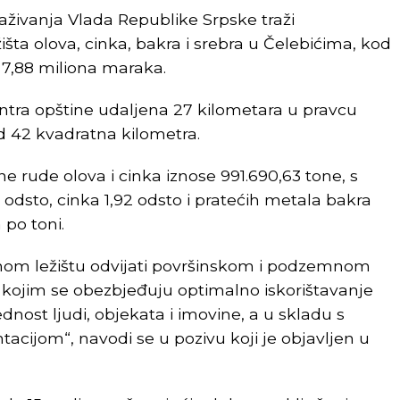
živanja Vlada Republike Srpske traži
išta olova, cinka, bakra i srebra u Čelebićima, kod
oj 7,88 miliona maraka.
centra opštine udaljena 27 kilometara u pravcu
d 42 kvadratna kilometra.
e rude olova i cinka iznose 991.690,63 tone, s
odsto, cinka 1,92 odsto i pratećih metala bakra
 po toni.
nom ležištu odvijati površinskom i podzemnom
ojim se obezbjeđuju optimalno iskorištavanje
ednost ljudi, objekata i imovine, a u skladu s
jom“, navodi se u pozivu koji je objavljen u