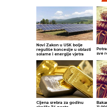
Novi Zakon u USK bolje
Potra
reguliše koncesije u oblasti
sve 
solarne i energije vjetra
Bakar
Cijena srebra za godinu