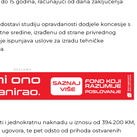
 do 15 godina, računajući od dana zaključenja
ostavi studiju opravdanosti dodjele koncesije s
tne sredine, izrađenu od strane privrednog
oje ispunjava uslove za izradu tehničke
a.
REKLAMA
ti i jednokratnu naknadu u iznosu od 394.200 KM,
u ugovora, te pet odsto od prihoda ostvarenih