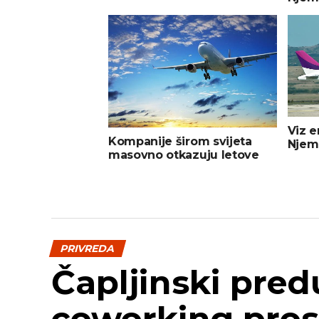
Viz e
Kompanije širom svijeta
Njem
masovno otkazuju letove
PRIVREDA
Čapljinski pred
coworking pros