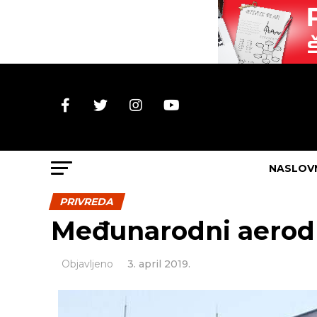
NASLOV
PRIVREDA
Međunarodni aerodr
Objavljeno
3. april 2019.