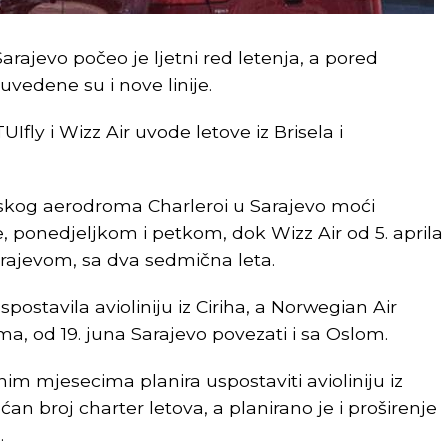
evo počeo je ljetni red letenja, a pored
uvedene su i nove linije.
fly i Wizz Air uvode letove iz Brisela i
selskog aerodroma Charleroi u Sarajevo moći
e, ponedjeljkom i petkom, dok Wizz Air od 5. aprila
rajevom, sa dva sedmična leta.
ostavila avioliniju iz Ciriha, a Norwegian Air
lma, od 19. juna Sarajevo povezati i sa Oslom.
im mjesecima planira uspostaviti avioliniju iz
an broj charter letova, a planirano je i proširenje
.