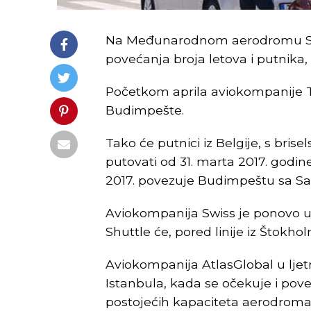
Na Međunarodnom aerodromu Saraj
povećanja broja letova i putnika, 
Početkom aprila aviokompanije TUI
Budimpešte.
Tako će putnici iz Belgije, s bri
putovati od 31. marta 2017. godin
2017. povezuje Budimpeštu sa Sa
Aviokompanija Swiss je ponovo usp
Shuttle će, pored linije iz Štokho
Aviokompanija AtlasGlobal u ljetn
Istanbula, kada se očekuje i poveć
postojećih kapaciteta aerodroma