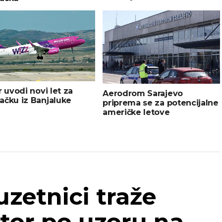
r uvodi novi let za
Aerodrom Sarajevo
ačku iz Banjaluke
priprema se za potencijalne
američke letove
uzetnici traže
tor po uzoru na