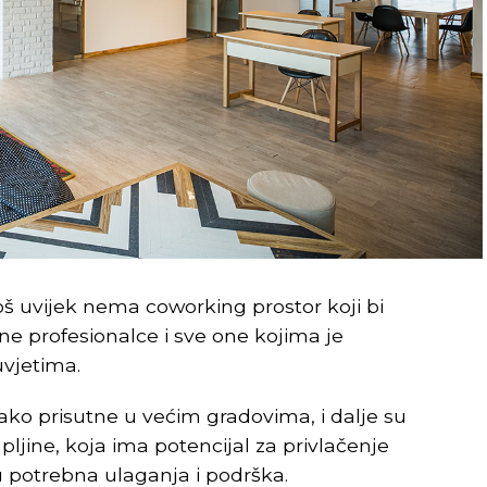
još uvijek nema coworking prostor koji bi
e profesionalce i sve one kojima je
uvjetima.
iako prisutne u većim gradovima, i dalje su
jine, koja ima potencijal za privlačenje
u potrebna ulaganja i podrška.