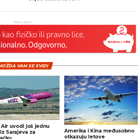
REKLAMA
OŽDA VAM SE SVIDI
Air uvodi još jednu
Amerika i Kina međusobno
u iz Sarajeva za
otkazuju letove
ačku