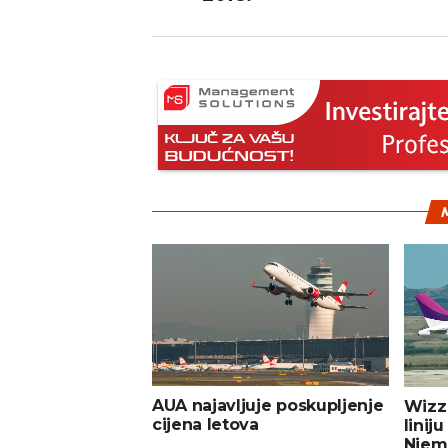
M
AUA najavljuje poskupljenje
Wizz 
cijena letova
linij
Njem