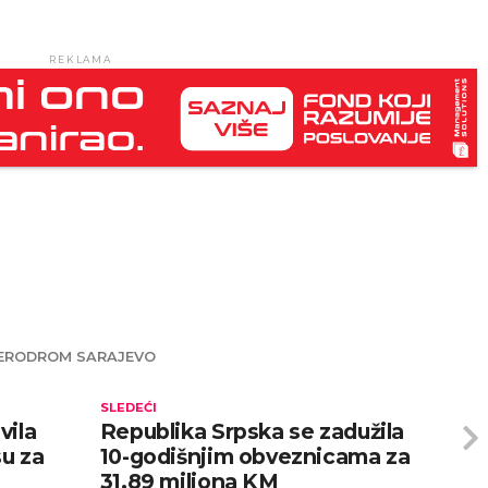
REKLAMA
ERODROM SARAJEVO
SLEDEĆI
vila
Republika Srpska se zadužila
u za
10-godišnjim obveznicama za
31,89 miliona KM