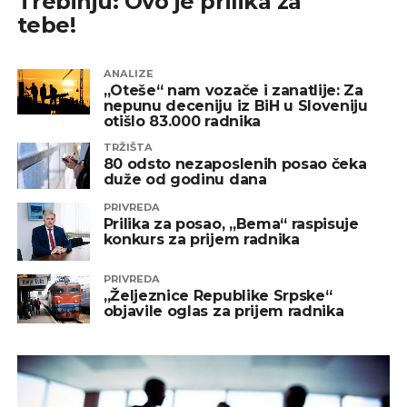
Trebinju: Ovo je prilika za
tebe!
ANALIZE
„Oteše“ nam vozače i zanatlije: Za
nepunu deceniju iz BiH u Sloveniju
otišlo 83.000 radnika
TRŽIŠTA
80 odsto nezaposlenih posao čeka
duže od godinu dana
PRIVREDA
Prilika za posao, „Bema“ raspisuje
konkurs za prijem radnika
PRIVREDA
„Željeznice Republike Srpske“
objavile oglas za prijem radnika