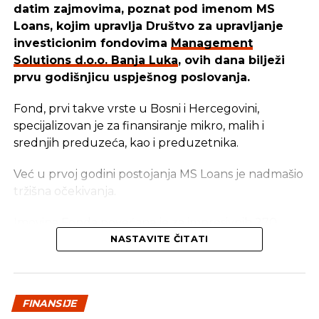
datim zajmovima, poznat pod imenom MS
Loans, kojim upravlja Društvo za upravljanje
SLIČNE TEME:
BRČKO
AUTOPUT
investicionim fondovima
Management
SLEDEĆI
Solutions d.o.o. Banja Luka
, ovih dana bilježi
Naftne kompanije se uključuju u rudarenje
prvu godišnjicu uspješnog poslovanja.
bitcoina
NE PROPUSTITE
Fond, prvi takve vrste u Bosni i Hercegovini,
MMF Srbiji odobrio aranžman od 2,4 milijarde
specijalizovan je za finansiranje mikro, malih i
evra
srednjih preduzeća, kao i preduzetnika.
Već u prvoj godini postojanja MS Loans je nadmašio
tržišna očekivanja.
Imovina Fonda povećana je za impresivnih 270
odsto, a ostvareni prinos iznosi oko 12 odsto, čime je
NASTAVITE ČITATI
opravdano povjerenje koje su mu ukazali
investitori.
FINANSIJE
Ono što izdvaja MS Loans na domaćem tržištu jeste