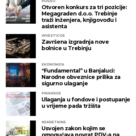
POSAO
Otvoren konkurs za tri pozicije:
Megagraden d.o.o. Trebinje
traži inženjera, knjigovođu i
asistenta
INVESTICIJE
Završena izgradnja nove
bolnice u Trebinju
EKONOMIJA
“Fundamental” u Banjaluci:
Narodne obveznice prilika za
sigurno ulaganje
FINANSIJE
Ulaganja u fondove i postupanje
u vrijeme pada tržišta
NEKRETNINE
Usvojen zakon kojim se
omogućava povrat PDV-a na