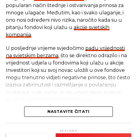
popularan način štednje i ostvarivanja prinosa za
mnoge ulagače. Međutim, kao i svako ulaganje, i
ono nosi određeni nivo rizika, naročito kada su u
pitanju fondovi koji ulažu u
akcije svjetskih
kompanija
.
U posljednje vrijeme svjedočimo
padu vrijednosti
U vremenu kada tradicionalni oblici štednje nude
na svjetskim berzama
, što se direktno odrazilo i na
sve skromnije prinose, ovaj Fond se nameće kao
vrijednost udjela u fondovima koji ulažu u akcije.
moderna alternativa svima koji žele da njihov novac
Investitori koji su svoj novac uložili u ove fondove
radi za njih, i da pritom podrže razvoj domaće
mogu trenutno vidjeti negativne prinose, što često
privrede.
izaziva zabrinutost i razmišljanje o povlačenju
sredstava. Ipak, važno je razumjeti da su ovakve
Upravo sada je prilika da postanete profesionalni
situacije sastavni dio tržišnih ciklusa.
investitor – iskoristite mogućnost da budete među
prvima koji putem ovog savremenog modela
NASTAVITE ČITATI
Za razliku od fondova koji ulažu u akcije,
ulaganja kreiraju vlastitu investicionu budućnost.
obveznički fondovi ili alternativni fondovi, poput
onih koji se bave davanjem zajmova nisu značajno
Kako ističu iz Društva za upravljanje investicionim
REKLAMA
pogođeni trenutnim tržišnim kretanjima. Njihovi
fondovima Management Solutions, cilj je da se