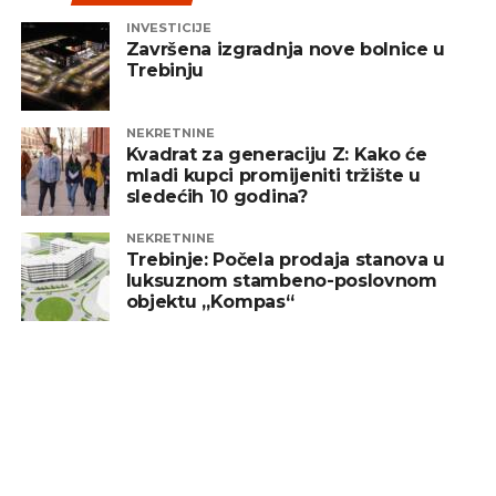
INVESTICIJE
REKLAMA
Završena izgradnja nove bolnice u
Trebinju
NEKRETNINE
Kvadrat za generaciju Z: Kako će
mladi kupci promijeniti tržište u
Zaključak
sledećih 10 godina?
Pad tržišta, iako može djelovati zabrinjavajuće,
NEKRETNINE
prirodan je dio investicionog procesa. Ulaganje
Trebinje: Počela prodaja stanova u
luksuznom stambeno-poslovnom
treba posmatrati kao dugoročan cilj, a ne kao
objektu „Kompas“
sredstvo za brzu zaradu. Ključ uspjeha leži u
diverzifikaciji i strpljenju – dvije najvažnije strategije
koje pomažu investitorima da izdrže turbulentna
vremena i ostvare pozitivne rezultate na duže
staze.