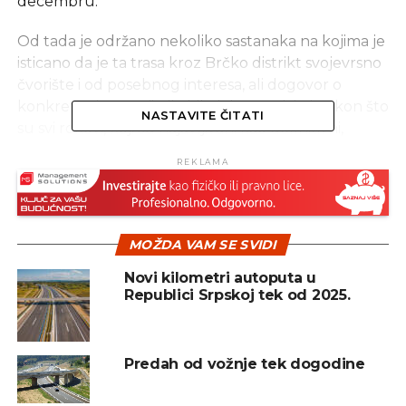
decembru.
Od tada je održano nekoliko sastanaka na kojima je
isticano da je ta trasa kroz Brčko distrikt svojevrsno
čvorište i od posebnog interesa, ali dogovor o
konkretnoj putanji nije bilo lako postići ni nakon što
NASTAVITE ČITATI
su svi rokovi, koji su najavljivani kao definitivni,
probijeni u proteklim mjesecima.
REKLAMA
Ipak, situacija je krenula nabolje početkom
septembra kada su zvaničnici Brčko distrikta sa
predstavnicima vlasti na nivou entiteta, sa
MOŽDA VAM SE SVIDI
direktorima republičkih “Autoputeva” i federalnih
“Autocesta” na čelu, usaglasili koridore koji će
Novi kilometri autoputa u
Republici Srpskoj tek od 2025.
prolaziti kroz distrikt.
Zavod za planiranje, projektovanje i razvoj Brčko
distrikta je tada, kako je rečeno, dobio zaduženje
Predah od vožnje tek dogodine
da izradi zvanični prijedlog rješenja.