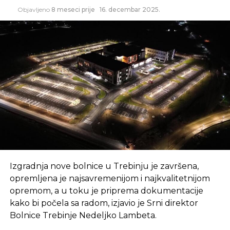
je riječ o ovom projektu i sa ovim smo završili
Objavljeno
8 meseci prije
16. decembar 2025.
tehnički dio – istakao je Dedeić za “Glas Srpske”.
Procedura javne rasprave traje oko mjesec dana.
– Nakon sumiranja i sugestija, dostavljeni plan biće
vraćen nama u Zavod na razmatranje, te od nas na
usvajanje u Skupštinu distrikta. Procjene govore
da bi to moglo doći na dnevni red polovinom
decembra – rekao je Dedeić i dodao da će, ako sve
bude po planovima, spremno dočekati “dolazak”
autoputa do teritorije distrikta.
Dio budućeg autoputa, koji će povezati BiH i Srbiju,
Izgradnja nove bolnice u Trebinju je završena,
kroz Brčko je važan za Srpsku da bi spojio autoput
opremljena je najsavremenijom i najkvalitetnijom
od Rače i Bijeljine ka Banjaluci, ali značajna je i trasa
opremom, a u toku je priprema dokumentacije
Rača – Bijeljina – Tuzla i dalje prema Zavidovićima,
kako bi počela sa radom, izjavio je Srni direktor
Žepču i na kraju Sarajevu.
Bolnice Trebinje Nedeljko Lambeta.
Dosta problema i zastoja ima još u FBiH, dok je