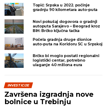
Direktor Zavoda Ismet Dedeić kaže da su nakon
Topić: Srpska u 2022. počinje
gradnju 90 kilometara auto-puta
septembarskog sastanka, na kojem je bilo nekih
korekcija na dijelu trase, sugestije unijeli u
izmijenjeni prijedlog koji je poslat, u vidu
Novi pokušaj dogovora o gradnji
autoputa Sarajevo – Beograd kroz
obavještenja, nadležnim institucijama za
BiH: Brčko ključna tačka
autoputeve u RS i FBiH.
Počela gradnja druge dionice
auto-puta na Koridoru 5C u Srpskoj
REKLAMA
Brčko bi moglo postati regionalni
logistički centar, potrebno
ulaganje 40 miliona eura
– Nacrt izmjena i dopuna plana trasa kroz Brčko
INVESTICIJE
distrikt BiH smo uputili nadležnom resoru u
ovdašnjoj vladi. Dokument treba da prođe javnu
Završena izgradnja nove
raspravu, tokom koje građani mogu da iznesu svoja
bolnice u Trebinju
viđenja i sugestije. Uglavnom, imamo pomaka kada