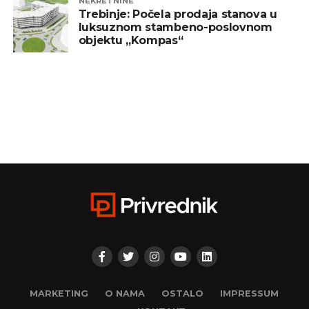
NEKRETNINE
Trebinje: Počela prodaja stanova u
luksuznom stambeno-poslovnom
objektu „Kompas“
MARKETING
O NAMA
OSTALO
IMPRESSUM