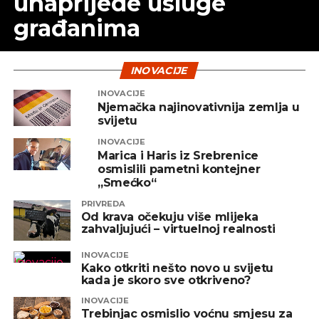
unaprijede usluge
građanima
INOVACIJE
INOVACIJE
Njemačka najinovativnija zemlja u
svijetu
INOVACIJE
Marica i Haris iz Srebrenice
osmislili pametni kontejner
„Smećko“
PRIVREDA
Od krava očekuju više mlijeka
zahvaljujući – virtuelnoj realnosti
INOVACIJE
Kako otkriti nešto novo u svijetu
kada je skoro sve otkriveno?
INOVACIJE
Trebinjac osmislio voćnu smjesu za