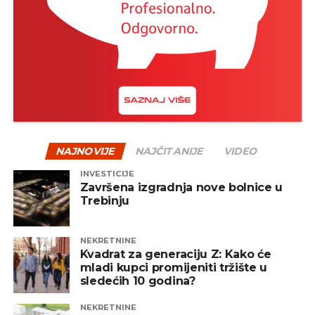
NAJNOVIJE
NAJČITANIJE
VIDEO
INVESTICIJE
Završena izgradnja nove bolnice u
Trebinju
NEKRETNINE
Kvadrat za generaciju Z: Kako će
mladi kupci promijeniti tržište u
sledećih 10 godina?
NEKRETNINE