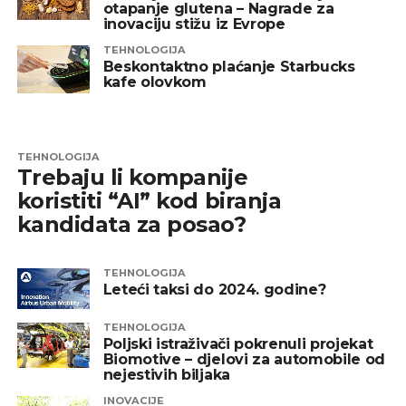
otapanje glutena – Nagrade za
inovaciju stižu iz Evrope
TEHNOLOGIJA
Beskontaktno plaćanje Starbucks
kafe olovkom
TEHNOLOGIJA
Trebaju li kompanije
koristiti “AI” kod biranja
kandidata za posao?
TEHNOLOGIJA
Leteći taksi do 2024. godine?
TEHNOLOGIJA
Poljski istraživači pokrenuli projekat
Biomotive – djelovi za automobile od
nejestivih biljaka
INOVACIJE