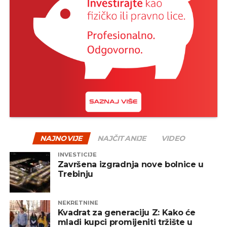
NAJNOVIJE
NAJČITANIJE
VIDEO
INVESTICIJE
Završena izgradnja nove bolnice u
Trebinju
NEKRETNINE
Kvadrat za generaciju Z: Kako će
mladi kupci promijeniti tržište u