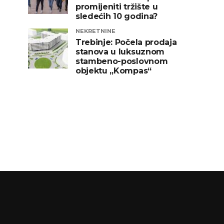
promijeniti tržište u
sledećih 10 godina?
NEKRETNINE
Trebinje: Počela prodaja
stanova u luksuznom
stambeno-poslovnom
objektu „Kompas“