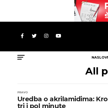
NASLOV
All 
PRAVO
Uredba o akrilamidima: Kro
tri i pol minute