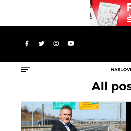
NASLOV
All po