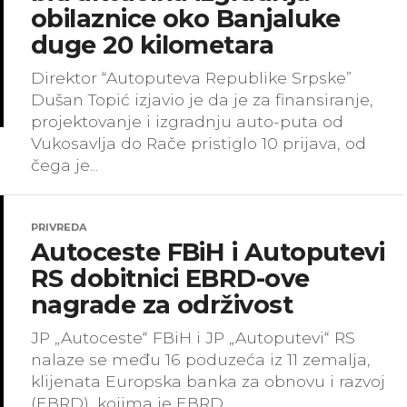
obilaznice oko Banjaluke
duge 20 kilometara
Direktor “Autoputeva Republike Srpske”
Dušan Topić izjavio je da je za finansiranje,
projektovanje i izgradnju auto-puta od
Vukosavlja do Rače pristiglo 10 prijava, od
čega je...
PRIVREDA
Autoceste FBiH i Autoputevi
RS dobitnici EBRD-ove
nagrade za održivost
JP „Autoceste“ FBiH i JP „Autoputevi“ RS
nalaze se među 16 poduzeća iz 11 zemalja,
klijenata Europska banka za obnovu i razvoj
(EBRD), kojima je EBRD...