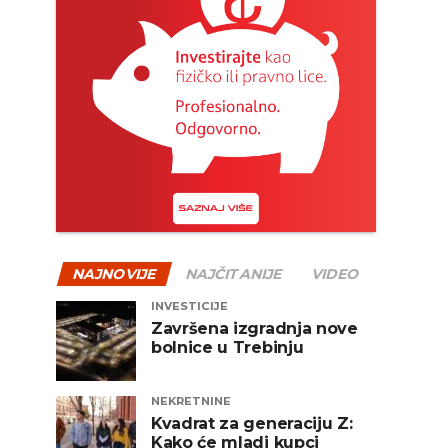
NAJNOVIJE
NAJČITANIJE
VIDEO
INVESTICIJE
Završena izgradnja nove
bolnice u Trebinju
NEKRETNINE
Kvadrat za generaciju Z:
Kako će mladi kupci