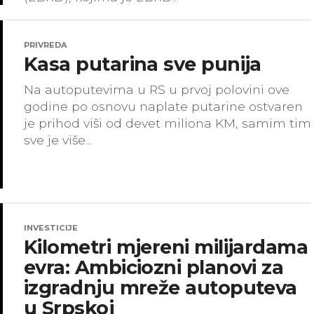
PRIVREDA
Kasa putarina sve punija
Na autoputevima u RS u prvoj polovini ove
godine po osnovu naplate putarine ostvaren
je prihod viši od devet miliona KM, samim tim
sve je više...
INVESTICIJE
Kilometri mjereni milijardama
evra: Ambiciozni planovi za
izgradnju mreže autoputeva
u Srpskoj