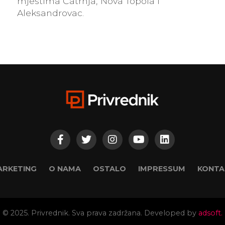
mjestima Čatrnja, Nova Topola i
Aleksandrovac.
ARKETING
O NAMA
OSTALO
IMPRESSUM
KONTA
© 2025. Privrednik. Sva prava zadržana. Developed by
adsoft.