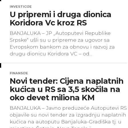
INVESTICIJE
U pripremi i druga dionica
Koridora Vc kroz RS
BANJALUKA – JP „Autoputevi Republike
Srpske“ ušli su u pripreme za ugovor sa
Evropskom bankom za obnovu i razvoj za
drugu dionicu Koridora VC – od...
FINANSIJE
Novi tender: Cijena naplatnih
kućica u RS sa 3,5 skočila na
oko devet miliona KM
BANJALUKA – Javno preduzeće Autoputevi RS
objavile su novi tender za izgradnju naplatnih
kućica na autoputu Banjaluka-Gradiška tj. u