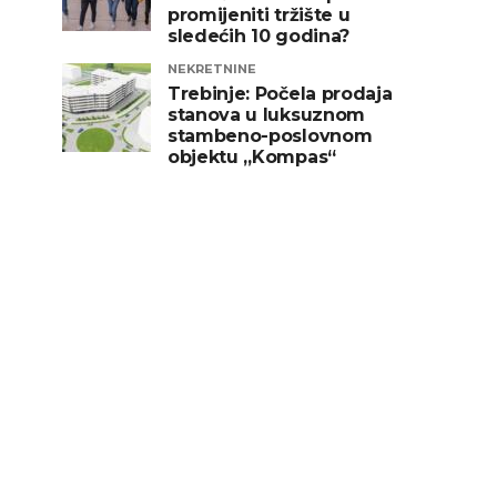
promijeniti tržište u
sledećih 10 godina?
NEKRETNINE
Trebinje: Počela prodaja
stanova u luksuznom
stambeno-poslovnom
objektu „Kompas“