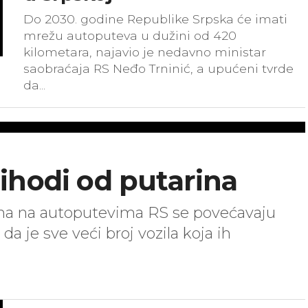
Do 2030. godine Republike Srpska će imati
mrežu autoputeva u dužini od 420
kilometara, najavio je nedavno ministar
saobraćaja RS Neđo Trninić, a upućeni tvrde
da...
ihodi od putarina
na na autoputevima RS se povećavaju
 da je sve veći broj vozila koja ih