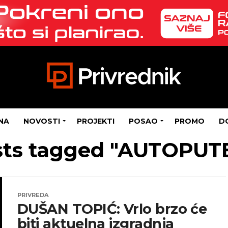
NA
NOVOSTI
PROJEKTI
POSAO
PROMO
D
sts tagged "AUTOPUT
PRIVREDA
DUŠAN TOPIĆ: Vrlo brzo će
biti aktuelna izgradnja