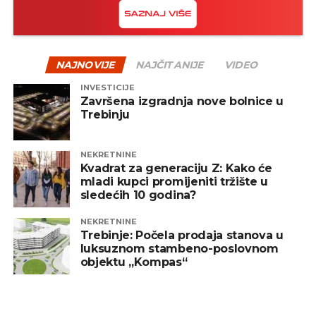
NAJNOVIJE
NAJČITANIJE
VIDEO
INVESTICIJE
Završena izgradnja nove bolnice u
Trebinju
NEKRETNINE
Kvadrat za generaciju Z: Kako će
mladi kupci promijeniti tržište u
sledećih 10 godina?
NEKRETNINE
Trebinje: Počela prodaja stanova u
luksuznom stambeno-poslovnom
objektu „Kompas“