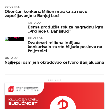
PRIVREDA
Okončan konkurs: Milion maraka za novo
zapošljavanje u Banjoj Luci
OSTALO
Bema produžila rok za nagradnu igru
„Proljeće u Banjaluci“
PRIVREDA
Dvadeset miliona Indijaca
konkurisalo za sto hiljada poslova na
željeznici
OSTALO
Najljepši osmijeh obradovao četvoro Banjalučana
REKLAMA