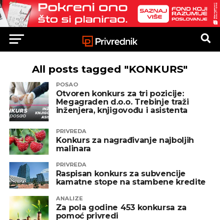
All posts tagged "KONKURS"
POSAO
Otvoren konkurs za tri pozicije:
Megagraden d.o.o. Trebinje traži
inženjera, knjigovođu i asistenta
PRIVREDA
Konkurs za nagrađivanje najboljih
malinara
PRIVREDA
Raspisan konkurs za subvencije
kamatne stope na stambene kredite
ANALIZE
Za pola godine 453 konkursa za
pomoć privredi