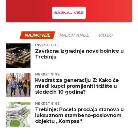
NAJNOVIJE
NAJČITANIJE
VIDEO
INVESTICIJE
Završena izgradnja nove bolnice u
Trebinju
NEKRETNINE
Kvadrat za generaciju Z: Kako će
mladi kupci promijeniti tržište u
sledećih 10 godina?
NEKRETNINE
Trebinje: Počela prodaja stanova u
luksuznom stambeno-poslovnom
objektu „Kompas“