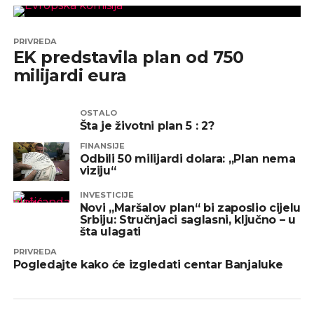
PRIVREDA
EK predstavila plan od 750
milijardi eura
OSTALO
Šta je životni plan 5 : 2?
FINANSIJE
Odbili 50 milijardi dolara: „Plan nema
viziju“
INVESTICIJE
Novi „Maršalov plan“ bi zaposlio cijelu
Srbiju: Stručnjaci saglasni, ključno – u
šta ulagati
PRIVREDA
Pogledajte kako će izgledati centar Banjaluke