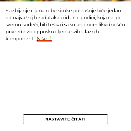
Suzbijanje cijena robe široke potrošnje biće jedan
SLIČNE TEME:
POSAO
NEZAPOSLENA LICA
od najvažnijih zadataka u idućoj godini, koja će, po
SLEDEĆI
svemu sudeći, biti teška i sa smanjenom likvidnošću
Uz podsticaje zadovoljni i radnici i poslodavci
privrede zbog poskupljenja svih ulaznih
NE PROPUSTITE
komponenti.
(više…)
Odobreno više od 10 miliona KM podsticaja za
povećanje plata radnika
NASTAVITE ČITATI