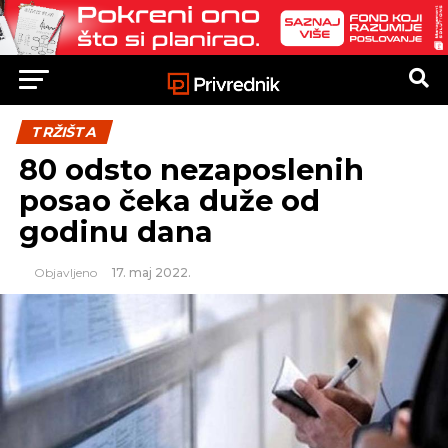
TRŽIŠTA
80 odsto nezaposlenih
posao čeka duže od
godinu dana
Objavljeno
17. maj 2022.