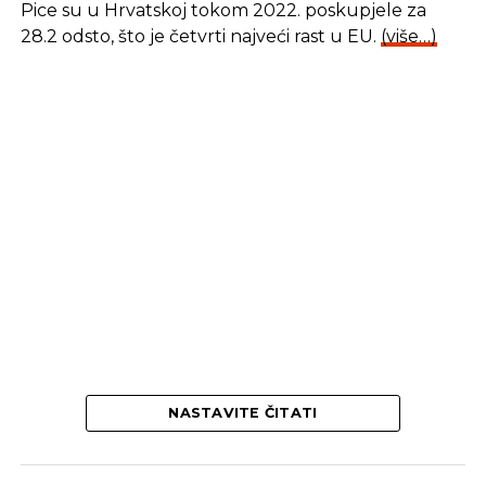
​Pice su u Hrvatskoj tokom 2022. poskupjele za
28.2 odsto, što je četvrti najveći rast u EU.
(više…)
REKLAMA
U 2021. godini, dodaje se, s evidencija Federalnog
zavoda za zapošljavanje, Zavoda za zapošljavanje
Republike Srpske i Zavoda za zapošljavanje Brčko
distrikta BiH ukupno je zaposleno 119.960
nezaposlenih lica.
Kada su u pitanju smjernice za 2022. godinu, kako
se navodi, naredni period sigurno će obilježiti
snažna borba za stabilizaciju ekonomskih prilika,
NASTAVITE ČITATI
posebno na tržištu rada.