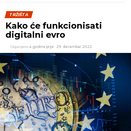
TRŽIŠTA
Kako će funkcionisati
digitalni evro
Objavljeno
4 godine prije
29. decembar 2022.